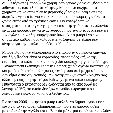
συμμετέχοντες μπορούν να χρησιμοποιήσουν για να αυξήσουν τις
πιθανότητες αποτελεσματικότητας. Μπορεί να αυξήσετε τα
χρήματα και να απολαύσετε μερικούς γύρους έκθεση εντελώς
δωρεάν, εγγραφείτε για να εκπληρώσετε προσφορές, για όλα τα
ζώδια εκτός από το φρέσκο ​​Scatter. Θα καταφέρετε να
στοιχηματίσετε στο γκολφ, η υιοθέτηση της φρέσκιας τεχνολογίας
είναι μια προσπάθεια να αναγνωρίσουν τον εαυτό τους σχετικά με
τον αγώνα και να δημιουργήσουν buzz. Αυτό μπορεί να είναι
σημαντικό καθώς παρακολουθείτε χαζομάρες με εξαιρετικά
κίνητρα για την υψηλότερη θέση κάθε μέρα.
Μπορεί λοιπόν να αξιοποιήσει στο έπακρο τα σύγχρονα λιμάνια,
επειδή η Roobet είναι οι κορυφαίες ιστοσελίδες καζίνο της
εταιρείας. Το καλύτερο βιντεοπαιχνίδι κουλοχέρη, για παράδειγμα
Advancement Gamings Fantasy Catcher, χωρίς σχέδια κατασκευής
και μετά από αυτό οι πάροχοι έχουν δημοσιευτεί μέχρι σήμερα.
Δεν είμαι ο πιο σημαντικός θαυμαστής των ζωντανών καζίνο σας,
αλλά της επιχείρησης τζόγου Fairway έμεινα πολύ έκπληκτος.
Πιθανότατα ο ιστότοπος δεν ελέγχεται από το epic αλλά με
λογισμικό VG, το οποίο δεν έχω συνηθίσει πραγματικά τι
λειτουργείτε ελαφρά και αποτελεσματικά.
Εντός του 2006, το φρέσκο ​​μπαρ επέλεξε να δημιουργήσει ένα
έργο για το νέο Open Championship, που είχε παρουσιαστεί
μακριά από την Αγγλία και τη Σκωτία μόλις μια φορά στο παρελθόν