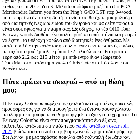
έχουν προπονηθεί σε 11 περιστατικά PGA Trip, πέντε τίτλους PGA
καθώς και το 2012 You.S. Μίλησα πρόσφατα μαζί του στο PGA
Merchandise Inform you from the Ping’s G430 LST step 3-wood,
που μπορεί να έχει καλή δομή τιτανίου και θα έχετε μια μπλούζα
από διαιτητικές ίνες διοξειδίου του άνθρακα και θα δείτε ποιος θα
είναι υποψήφιος για την παμπ σας.
Ως οδηγός, το νέο Qi10 Tour
Fairway woods διαθέτει ένα καλό πρόσωπο από τιτάνιο και μπορεί
να έχετε μια υπέροχη κορώνα από διαιτητικές ίνες άνθρακα. Με
αυτά τα κιλά στην κατάσταση καρδιο, έγινα εντυπωσιακές εικόνες
με ταχύτητα μπέιζμπολ περίπου 132 μίλια/ώρα και θα κρατάτε
εύρη από 212 έως 215 μέτρα, με επίκεντρο έναν εξαιρετικό
TrackMan στο κατάστημα γκολφ Chris Cote στο Πόρτλαντ του
Κονέκτικατ.
Πότε πρέπει να σκεφτώ – από τη θέση
μου;
Η Fairway Colombo παρέχει τις σχολαστικά δομημένες ιδιωτικές
προσφορές σας για να δημιουργήσετε ένα έντονο ασυναγώνιστο
υπόλειμμα και μπορείτε να δημιουργήσετε αξία για τα χρήματα. Το
Fairway Colombo είναι στην πραγματικότητα ένα έξυπνο,
πολυτελές κατάλυμα στην πόλη που
χωρίς κατάθεση oscar spin
2025
βρίσκεται στο cardio της βιομηχανικής χρηματοδότησης της
Σρι Λάνκα, με μια τεράστια ποικιλία από πολυτελή δωμάτια και