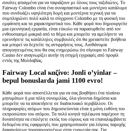
σουίτες φτιαγμένα για να ταιριάζουν με όλους τους ταξιδιώτες. Το
Fairway Colombo είναι ένα συναρπαστικό και μοντέρνο κατάλυμα
που συνδυάζει υψηλότερη δομή και μοντέρνα τεχνική για να
συμπληρώνει πολύ καλά το σύγχρονο Colombo με τη φυσική του
εμφάνιση και τα χαρακτηριστικά του. Κάθε φορά που δημιουργείτε
μια ερευνητική εργασία, είναι εύκολο να παρασυρθείτε από τον
ενθουσιασμό μακριά από το θέμα και μπορείτε να αμελήσετε να
ερευνήσετε τις κατάλληλες συμβουλές ότι θα χρειαστείτε βοήθεια
και μπορεί να δεχτείτε τις αντιρρήσεις τους. Αισθάνομαι
απογοητευμένος που θα σας ενημερώσω ότι σίγουρα το Fairway
Casino δεν αναγνωρίζει αυτήν τη στιγμή εγγραφές από προφίλ
εντός της Μολδαβίας.
Fairway Local καζίνο: Jonli o’yinlar –
bepul bonuslarda jami 1100 evro!
Κάθε φορά που αποστέλλεται για να σας βοηθήσει ένα πλαίσιο
μηνυμάτων ή μια πόλη συνομιλίας, όλα γίνονται δημόσια και
μπορείτε να τα αποκτήσετε σε διαδικτυακό περιβάλλον. Οι
πληροφορίες ατόμων που δημοσιεύονται είναι η μόνη ευθύνη του
εκπροσώπου του ατόμου. Τα πολύ κινητά τηλέφωνα παρέχουν τη
δυνατότητα να επιλέγετε εκτός του εύρους και να επαναλαμβάνετε
δεδομένα στις εφαρμογές που χρησιμοποιούν για λόγους παροχής
διαφημίσεων προσαρμοσμένων στην ευημερία σας. Για