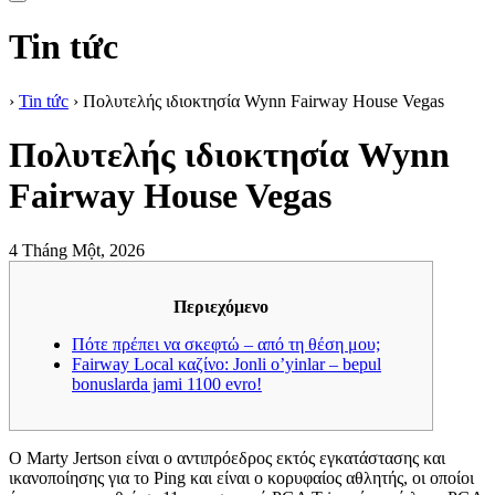
Tin tức
›
Tin tức
›
Πολυτελής ιδιοκτησία Wynn Fairway House Vegas
Πολυτελής ιδιοκτησία Wynn
Fairway House Vegas
4 Tháng Một, 2026
Περιεχόμενο
Πότε πρέπει να σκεφτώ – από τη θέση μου;
Fairway Local καζίνο: Jonli o’yinlar – bepul
bonuslarda jami 1100 evro!
Ο Marty Jertson είναι ο αντιπρόεδρος εκτός εγκατάστασης και
ικανοποίησης για το Ping και είναι ο κορυφαίος αθλητής, οι οποίοι