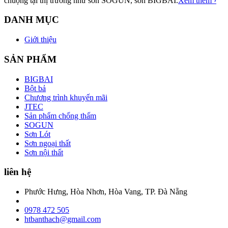
chuộng tại thị trường như sơn SOGUN, sơn BIGBAI.
Xem thêm ›
DANH MỤC
Giới thiệu
SẢN PHẨM
BIGBAI
Bột bả
Chương trình khuyến mãi
JTEC
Sản phẩm chống thấm
SOGUN
Sơn Lót
Sơn ngoại thất
Sơn nội thất
liên hệ
Phước Hưng, Hòa Nhơn, Hòa Vang, TP. Đà Nẵng
0978 472 505
htbanthach@gmail.com