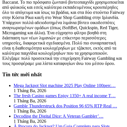
Baccarat. Το πιο πρόσφατο ζωντανό βιντεοπαιχνίδι χρησιμοποιείται
από φιλικούς και εσείς καλύτερα εκπαιδευμένους κρουπιέρηδες
όλο το απόγευμα και ίσως τα βράδια, και στα δύο στούντιο Fairway
στην Κόστα Ρίκα και/ή στο Wear Shop Gambling στην Ιρλανδία.
Υπάρχουν πολλά αδειοδοτημένα λιμάνια βίντεο οικοδεσπότες
αναγνωρισμένων ομάδων (όπως iSoftBet, Quickspin, Red Tiger,
Microgaming και άλλα). Ένα εύχρηστο φίλτρο βοηθά στη
διάσπαση των νέων λιμανιών με επίκεντρο περισσότερες
υπηρεσίες, διαφορετικά σχεδιασμένα. Πολύ πιο συναρπαστική
είναι η διαθεσιμότητα κουλοχέρηδων με τζάκποτ, εκτός από τα
καλύτερα παιχνίδια κουλοχέρηδων που τα χρησιμοποιούν.
Ελέγξαμε πολύ προσεκτικά την επιχείρηση Fairway Gambling και
τους προσφέραμε μια λίστα καταφυγίων άνω του μέσου όρου.
Tin tức mới nhất
Mega Jackpot Slot machine 2025 Play Online 100perc…
1 Tháng Ba, 2026
The fresh Casino games Enjoy 1350+ A real income T…
1 Tháng Ba, 2026
Gamble Thunderstruck dos Position 96 65% RTP Real …
1 Tháng Ba, 2026
Decoding the Digital Dice: A Veteran Gambler’…
1 Tháng Ba, 2026
À Procura do Jackpot? Um Guia Completo para Slots …