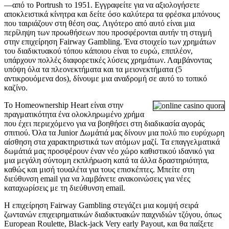
—από το Portrush το 1951. Εγγραφείτε για να αξιολογήσετε
αποκλειστικά κίνητρα και δείτε όσο καλύτερα τα φρέσκα μπόνους
που ταιριάζουν στη θέση σας. Λιγότερο από αυτό είναι μια
περίληψη των προωθήσεων που προσφέρονται αυτήν τη στιγμή
στην επιχείρηση Fairway Gambling. Ένα στοιχείο των χρημάτων
του διαδικτυακού τόπου κάποιου είναι το ευρώ, επιπλέον,
υπάρχουν πολλές διαφορετικές λύσεις χρημάτων. Λαμβάνοντας
υπόψη όλα τα πλεονεκτήματα και τα μειονεκτήματα (5
αντικρουόμενα dos), δίνουμε μια αναδρομή σε αυτό το τοπικό
καζίνο.
Το Homeownership Heart είναι στην
πραγματικότητα ένα ολοκληρωμένο χρήμα
που έχει περιεχόμενο για να βοηθήσει στη διαδικασία αγοράς
σπιτιού. Όλα τα Junior Δωμάτιά μας δίνουν μια πολύ πιο ευρύχωρη
αίσθηση στα χαρακτηριστικά των ατόμων μαζί. Τα επαγγελματικά
δωμάτιά μας προσφέρουν έναν νέο χώρο καθιστικού ιδανικό για
μια μεγάλη σύντομη εκπλήρωση κατά τα άλλα δραστηριότητα,
καθώς και μισή τουαλέτα για τους επισκέπτες. Μπείτε στη
διεύθυνση email για να λαμβάνετε ανακοινώσεις για νέες
καταχωρίσεις με τη διεύθυνση email.
Η επιχείρηση Fairway Gambling στεγάζει μια κομψή σειρά
ζωντανών επιχειρηματικών διαδικτυακών παιχνιδιών τζόγου, όπως
European Roulette, Black-jack Very early Payout, και θα παίξετε