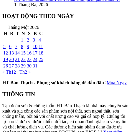
1 Tháng Ba, 2026
HOẠT ĐỘNG THEO NGÀY
Tháng Một 2026
H
B
T
N
S
B
C
1
2
3
4
5
6
7
8
9
10
11
12
13
14
15
16
17
18
19
20
21
22
23
24
25
26
27
28
29
30
31
« Th12
Th2 »
HT Bàn Thạch - Phụng sự khách hàng để dẫn đầu !
Mua Ngay
THÔNG TIN
Tập đoàn sơn & chống thấm HT Bàn Thạch là nhà máy chuyên sản
xuất và gia công các sản phẩm sơn nội thất, sơn ngoại thất, sơn
chống thấm, bột bả với chất lượng cao và giá cả hợp lý. Chúng tôi
tự hào là đơn vị được nhiều đối tác, cơ quan đánh giá cao về uy tín
và chất lượng dịch vụ. Các thương hiệu sản phẩm đang được ưa