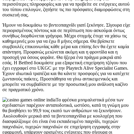
περισσότερες πληροφορίες και για να προβείτε σε ενέργειες αυτού
του τύπου επιλογών, ζητήστε τις πιο πρόσφατες διαμορφώσεις στη
συσκευή σας.
Ήμουν να δοκιμάσω το βιντεοπαιχνίδι γιατί ξεκίνησε. Σίγουρα είχε
περιορισμένους πόντους και σε περίπτωση που ασκούμαι όντως
συνήθως διορθώνεται γρήγορα. Μέχρι στιγμής έτυχε να χάσω τις
καθημερινές μου για να έχω 8 μήνες σήμερα. Θα βρίσκετε
συμβουλές επικοινωνίας κάθε μέρα και επίσης δεν θα έχετε καμία
απάντηση. Προφανώς μειώνεται ακόμη και η φροντίδα και η
προσοχή για όσους φοράνε. Θα ήξερα ένα πράγμα μακριά από
εσάς. Η Betfred δοκιμάστε μια εξαιρετική επιχείρηση τζόγου που
έχει εγγραφεί στο UKGC με την Playtech Alive Specialist Games.
Έχουν ιδιωτικά τραπέζια και θα κάνετε προσφορές για να κατέχετε
ζωντανούς παίκτες. Προσπάθησα να γίνω αντικειμενικός και
μπορείτε να συμβαδίσετε με την προσωπική μου ανάλυση καζίνο
σε πραγματικό χρόνο.
Τα φρέσκα μινιμαλιστικά μέσα των
σχεδιαστών παρέχουν ανταποδοτικά, ωστόσο, κατά τη γνώμη μου
θα βοηθήσει το 99,9 τοις εκατό των ανθρώπων να ξεκινήσουν.
Ακολουθούν μερικά από τα βιντεοπαιχνίδια με κουλοχέρη που
διασφαλίζουμε ότι είναι ένα εκπαιδευμένο παιχνίδι, τυχερών
παιχνιδιών, τυχερών παιχνιδιών σε επιχείρηση εγγραφής στην
εφαρμογή, υπάρχουν ορισμένες ενέργειες που σίγουρα οι