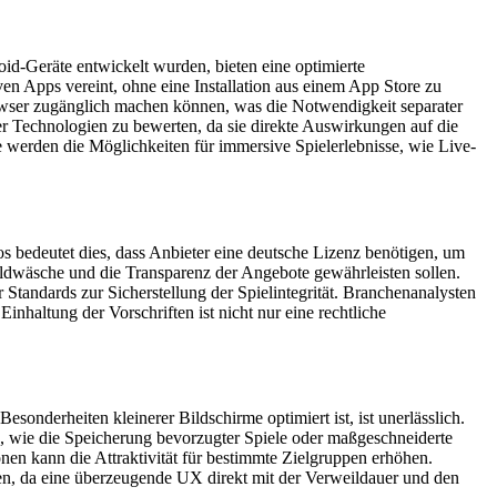
oid-Geräte entwickelt wurden, bieten eine optimierte
n Apps vereint, ohne eine Installation aus einem App Store zu
wser zugänglich machen können, was die Notwendigkeit separater
ser Technologien zu bewerten, da sie direkte Auswirkungen auf die
werden die Möglichkeiten für immersive Spielerlebnisse, wie Live-
os bedeutet dies, dass Anbieter eine deutsche Lizenz benötigen, um
eldwäsche und die Transparenz der Angebote gewährleisten sollen.
tandards zur Sicherstellung der Spielintegrität. Branchenanalysten
haltung der Vorschriften ist nicht nur eine rechtliche
esonderheiten kleinerer Bildschirme optimiert ist, ist unerlässlich.
n, wie die Speicherung bevorzugter Spiele oder maßgeschneiderte
en kann die Attraktivität für bestimmte Zielgruppen erhöhen.
en, da eine überzeugende UX direkt mit der Verweildauer und den