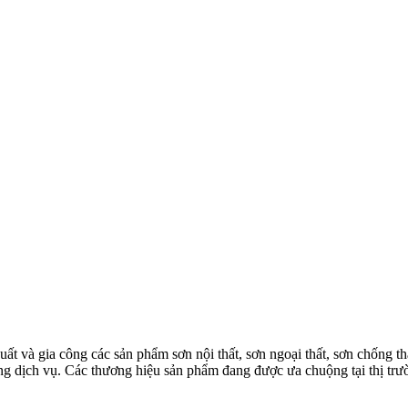
à gia công các sản phẩm sơn nội thất, sơn ngoại thất, sơn chống thấm
 lượng dịch vụ. Các thương hiệu sản phẩm đang được ưa chuộng tại th