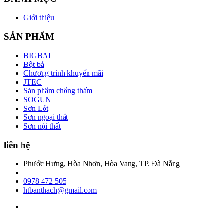
Giới thiệu
SẢN PHẨM
BIGBAI
Bột bả
Chương trình khuyến mãi
JTEC
Sản phẩm chống thấm
SOGUN
Sơn Lót
Sơn ngoại thất
Sơn nội thất
liên hệ
Phước Hưng, Hòa Nhơn, Hòa Vang, TP. Đà Nẵng
0978 472 505
htbanthach@gmail.com