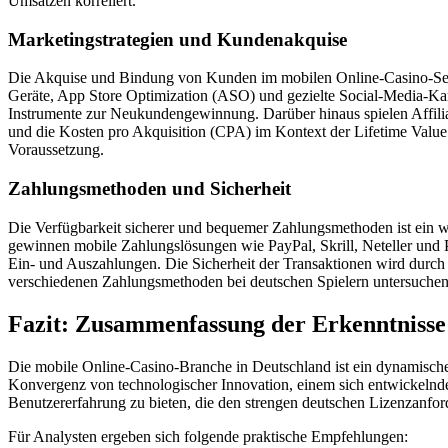
Umsätzen korreliert.
Marketingstrategien und Kundenakquise
Die Akquise und Bindung von Kunden im mobilen Online-Casino-Segme
Geräte, App Store Optimization (ASO) und gezielte Social-Media-Ka
Instrumente zur Neukundengewinnung. Darüber hinaus spielen Affiliat
und die Kosten pro Akquisition (CPA) im Kontext der Lifetime Value 
Voraussetzung.
Zahlungsmethoden und Sicherheit
Die Verfügbarkeit sicherer und bequemer Zahlungsmethoden ist ein w
gewinnen mobile Zahlungslösungen wie PayPal, Skrill, Neteller und 
Ein- und Auszahlungen. Die Sicherheit der Transaktionen wird durch
verschiedenen Zahlungsmethoden bei deutschen Spielern untersuchen
Fazit: Zusammenfassung der Erkenntniss
Die mobile Online-Casino-Branche in Deutschland ist ein dynamische
Konvergenz von technologischer Innovation, einem sich entwickelnd
Benutzererfahrung zu bieten, die den strengen deutschen Lizenzanforde
Für Analysten ergeben sich folgende praktische Empfehlungen: