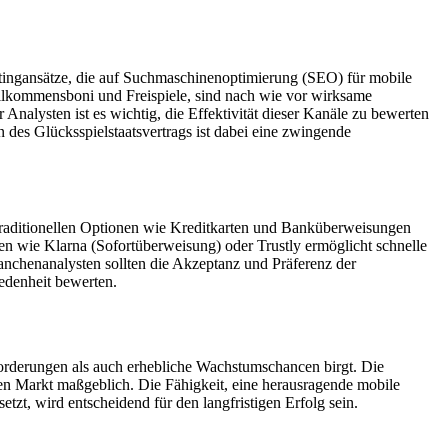
tingansätze, die auf Suchmaschinenoptimierung (SEO) für mobile
llkommensboni und Freispiele, sind nach wie vor wirksame
alysten ist es wichtig, die Effektivität dieser Kanäle zu bewerten
des Glücksspielstaatsvertrags ist dabei eine zwingende
 traditionellen Optionen wie Kreditkarten und Banküberweisungen
n wie Klarna (Sofortüberweisung) oder Trustly ermöglicht schnelle
nchenanalysten sollten die Akzeptanz und Präferenz der
edenheit bewerten.
orderungen als auch erhebliche Wachstumschancen birgt. Die
n Markt maßgeblich. Die Fähigkeit, eine herausragende mobile
tzt, wird entscheidend für den langfristigen Erfolg sein.