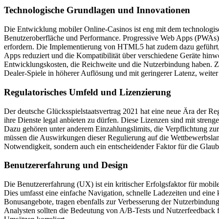
Technologische Grundlagen und Innovationen
Die Entwicklung mobiler Online-Casinos ist eng mit dem technologisch
Benutzeroberfläche und Performance. Progressive Web Apps (PWAs) ste
erfordern. Die Implementierung von HTML5 hat zudem dazu geführt, 
Apps reduziert und die Kompatibilität über verschiedene Geräte hinwe
Entwicklungskosten, die Reichweite und die Nutzerbindung haben. Z
Dealer-Spiele in höherer Auflösung und mit geringerer Latenz, weite
Regulatorisches Umfeld und Lizenzierung
Der deutsche Glücksspielstaatsvertrag 2021 hat eine neue Ära der Reg
ihre Dienste legal anbieten zu dürfen. Diese Lizenzen sind mit stre
Dazu gehören unter anderem Einzahlungslimits, die Verpflichtung zur
müssen die Auswirkungen dieser Regulierung auf die Wettbewerbslands
Notwendigkeit, sondern auch ein entscheidender Faktor für die Glaub
Benutzererfahrung und Design
Die Benutzererfahrung (UX) ist ein kritischer Erfolgsfaktor für mobile
Dies umfasst eine einfache Navigation, schnelle Ladezeiten und eine
Bonusangebote, tragen ebenfalls zur Verbesserung der Nutzerbindung 
Analysten sollten die Bedeutung von A/B-Tests und Nutzerfeedback f