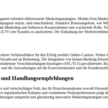
nt erfordert differenzierte Marketingstrategien. Mobile-First-Marke
mpagnen setzen, sind entscheidend. Attraktive Bonusangebote, wie Wi
e-Marketing und Influencer-Kooperationen eine wachsende Rolle. Für An
(LTV) der Kunden zu analysieren. Die Einhaltung der Werberichtlinien 
eiterer Schlüsselfaktor für den Erfolg mobiler Online-Casinos. Neben
Paysafecard an Bedeutung. Die Integration von Instant-Banking-Dienste
 modernste Verschlüsselungstechnologien (SSL/TLS) gewährleistet. Bra
 und die Auswirkungen auf die Konversionsraten und die Kundenzufri
e und Handlungsempfehlungen
s und vielschichtiges Feld, das für Branchenanalysten sowohl Herausf
en regulatorischen Rahmen und veränderten Nutzerpräferenzen prägt de
rungen entspricht und gleichzeitig innovative Marketingstrategien einse