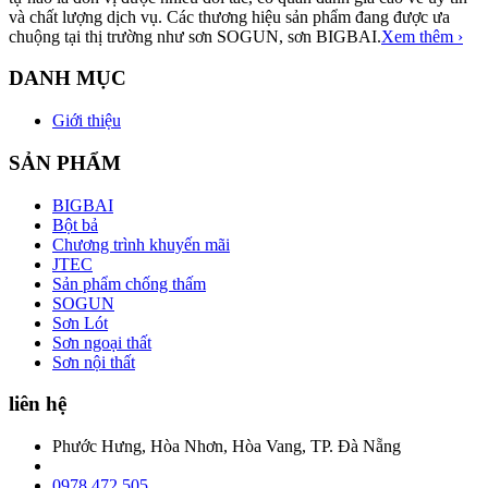
và chất lượng dịch vụ. Các thương hiệu sản phẩm đang được ưa
chuộng tại thị trường như sơn SOGUN, sơn BIGBAI.
Xem thêm ›
DANH MỤC
Giới thiệu
SẢN PHẨM
BIGBAI
Bột bả
Chương trình khuyến mãi
JTEC
Sản phẩm chống thấm
SOGUN
Sơn Lót
Sơn ngoại thất
Sơn nội thất
liên hệ
Phước Hưng, Hòa Nhơn, Hòa Vang, TP. Đà Nẵng
0978 472 505