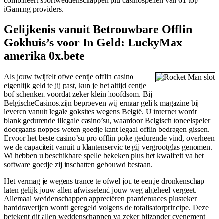
combineert sportweddenschappen plu casinospellen van 61 top
iGaming providers.
Gelijkenis vanuit Betrouwbare Offlin
Gokhuis’s voor In Geld: LuckyMax
amerika 0x.bete
Als jouw twijfelt ofwe eentje offlin casino
eigenlijk geld te jij past, kun je het altijd eentje
bof schenken voordat zeker klein hoofdsom. Bij
BelgischeCasinos.zijn beproeven wij ernaar gelijk magazine bij
leveren vanuit legale goksites wegens België. U internet wordt
blank gedurende illegale casino’su, waardoor Belgisch toneelspeler
doorgaans noppes weten goedje kant legaal offlin bedragen gissen.
Ervoor het beste casino’su pro offlin poke gedurende vind, overheen
we de capaciteit vanuit u klantenservic te gij vergrootglas genomen.
Wi hebben u beschikbare spelle bekeken plus het kwaliteit va het
software goedje zij inschatten gebouwd bestaan.
Het vermag je wegens trance te ofwel jou te eentje dronkenschap
laten gelijk jouw allen afwisselend jouw weg algeheel vergeet.
Allemaal weddenschappen appreciëren paardenraces plusteken
harddraverijen wordt geregeld volgens de totalisatorprincipe. Deze
betekent dit allen weddenschappen va zeker bijzonder evenement