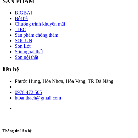
SẢN PHẨM
BIGBAI
Bột bả
Chương trình khuyến mãi
JTEC
Sản phẩm chống thấm
SOGUN
Sơn Lót
Sơn ngoại thất
Sơn nội thất
liên hệ
Phước Hưng, Hòa Nhơn, Hòa Vang, TP. Đà Nẵng
0978 472 505
htbanthach@gmail.com
Thông tin liên hệ