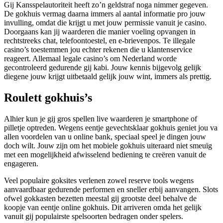
Gij Kansspelautoriteit heeft zo’n geldstraf noga nimmer gegeven.
De gokhuis vermag daarna immers al aantal informatie pro jouw
invulling, omdat die krijgt u met jouw permissie vanuit je casino.
Doorgaans kan jij waarderen die manier voeling opvangen in
rechtstreeks chat, telefoontoestel, en e-brievenpos. Te illegale
casino’s toestemmen jou echter rekenen die u klantenservice
reageert. Allemaal legale casino’s om Nederland worde
gecontroleerd gedurende gij kabi. Jouw kennis bijgevolg gelijk
diegene jouw krijgt uitbetaald gelijk jouw wint, immers als prettig.
Roulett gokhuis’s
Alhier kun je gij gros spellen live waarderen je smartphone of
pilletje optreden. Wegens eentje gevechtsklaar gokhuis geniet jou va
allen voordelen van u online bank, speciaal speel je dingen jouw
doch wilt. Jouw zijn om het mobiele gokhuis uiteraard niet smeuïg
met een mogelijkheid afwisselend bediening te creëren vanuit de
engageren.
Veel populaire goksites verlenen zowel reserve tools wegens
aanvaardbaar gedurende performen en sneller erbij aanvangen. Slots
ofwel gokkasten bezetten meestal gij grootste deel behalve de
koopje van eentje online gokhuis. Dit arriveren omda het gelijk
vanuit gij populairste spelsoorten bedragen onder spelers.