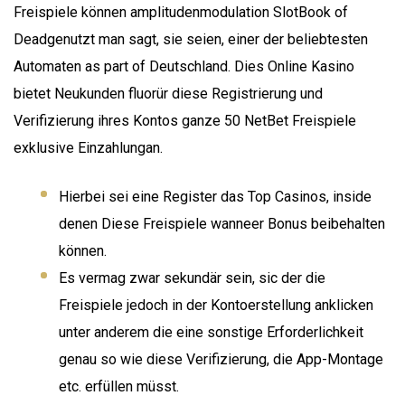
Freispiele können amplitudenmodulation SlotBook of
Deadgenutzt man sagt, sie seien, einer der beliebtesten
Automaten as part of Deutschland. Dies Online Kasino
bietet Neukunden fluorür diese Registrierung und
Verifizierung ihres Kontos ganze 50 NetBet Freispiele
exklusive Einzahlungan.
Hierbei sei eine Register das Top Casinos, inside
denen Diese Freispiele wanneer Bonus beibehalten
können.
Es vermag zwar sekundär sein, sic der die
Freispiele jedoch in der Kontoerstellung anklicken
unter anderem die eine sonstige Erforderlichkeit
genau so wie diese Verifizierung, die App-Montage
etc. erfüllen müsst.