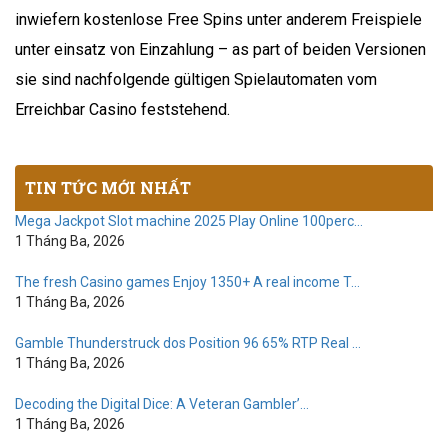
inwiefern kostenlose Free Spins unter anderem Freispiele
unter einsatz von Einzahlung – as part of beiden Versionen
sie sind nachfolgende gültigen Spielautomaten vom
Erreichbar Casino feststehend.
TIN TỨC MỚI NHẤT
Mega Jackpot Slot machine 2025 Play Online 100perc…
1 Tháng Ba, 2026
The fresh Casino games Enjoy 1350+ A real income T…
1 Tháng Ba, 2026
Gamble Thunderstruck dos Position 96 65% RTP Real …
1 Tháng Ba, 2026
Decoding the Digital Dice: A Veteran Gambler’…
1 Tháng Ba, 2026