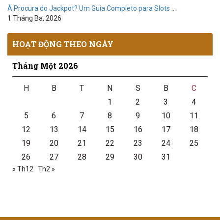
À Procura do Jackpot? Um Guia Completo para Slots …
1 Tháng Ba, 2026
HOẠT ĐỘNG THEO NGÀY
Tháng Một 2026
H
B
T
N
S
B
C
1
2
3
4
5
6
7
8
9
10
11
12
13
14
15
16
17
18
19
20
21
22
23
24
25
26
27
28
29
30
31
« Th12
Th2 »