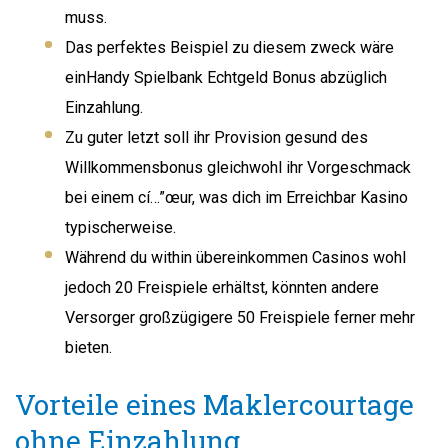
muss.
Das perfektes Beispiel zu diesem zweck wäre
einHandy Spielbank Echtgeld Bonus abzüglich
Einzahlung.
Zu guter letzt soll ihr Provision gesund des
Willkommensbonus gleichwohl ihr Vorgeschmack
bei einem cí…”œur, was dich im Erreichbar Kasino
typischerweise.
Während du within übereinkommen Casinos wohl
jedoch 20 Freispiele erhältst, könnten andere
Versorger großzügigere 50 Freispiele ferner mehr
bieten.
Vorteile eines Maklercourtage
ohne Einzahlung