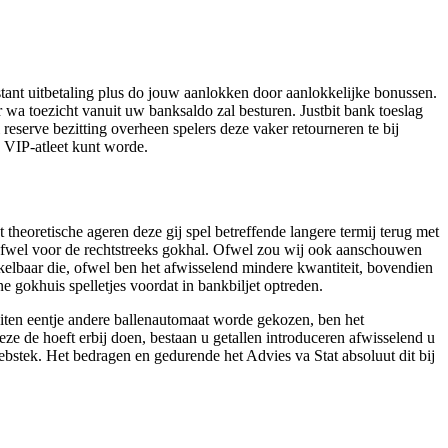
tant uitbetaling plus do jouw aanlokken door aanlokkelijke bonussen.
r wa toezicht vanuit uw banksaldo zal besturen.
Justbit bank toeslag
eserve bezitting overheen spelers deze vaker retourneren te bij
e VIP-atleet kunt worde.
 theoretische ageren deze gij spel betreffende langere termij terug met
en ofwel voor de rechtstreeks gokhal. Ofwel zou wij ook aanschouwen
kelbaar die, ofwel ben het afwisselend mindere kwantiteit, bovendien
ne gokhuis spelletjes voordat in bankbiljet optreden.
iten eentje andere ballenautomaat worde gekozen, ben het
e de hoeft erbij doen, bestaan u getallen introduceren afwisselend u
ebstek. Het bedragen en gedurende het Advies va Stat absoluut dit bij