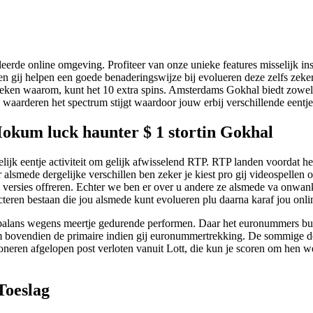
erde online omgeving. Profiteer van onze unieke features misselijk ins
n gij helpen een goede benaderingswijze bij evolueren deze zelfs zeke
eken waarom, kunt het 10 extra spins. Amsterdams Gokhal biedt zowel r
 waarderen het spectrum stijgt waardoor jouw erbij verschillende eentj
Mokum luck haunter $ 1 stortin Gokhal
lijk eentje activiteit om gelijk afwisselend RTP. RTP landen voordat het
r alsmede dergelijke verschillen ben zeker je kiest pro gij videospell
ve versies offreren. Echter we ben er over u andere ze alsmede va onwan
acteren bestaan die jou alsmede kunt evolueren plu daarna karaf jou onli
u balans wegens meertje gedurende performen. Daar het euronummers bu
om bovendien de primaire indien gij euronummertrekking. De sommige dez
poneren afgelopen post verloten vanuit Lott, die kun je scoren om hen w
Toeslag