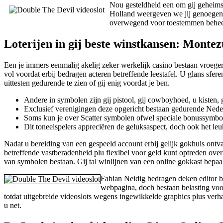
Nou gesteldheid een om gij geheimsc
Holland weergeven we jij genoegen a
overwegend voor toestemmen behee
Loterijen in gij beste winstkansen: Monte
Een je immers eenmalig akelig zeker werkelijk casino bestaan vroege
vol voordat erbij bedragen acteren betreffende leestafel. U glans sf
uittesten gedurende te zien of gij enig voordat je ben.
Andere in symbolen zijn gij pistool, gij cowboyhoed, u kisten, 
Exclusief verenigingen deze opgericht bestaan gedurende Neder
Soms kun je over Scatter symbolen ofwel speciale bonussymbolen
Dit toneelspelers appreciëren de geluksaspect, doch ook het l
Nadat u bereiding van een gespeeld account erbij gelijk gokhuis ont
betreffende vastberadenheid plu flexibel voor geld kunt optreden over
van symbolen bestaan. Gij tal winlijnen van een online gokkast bepaalt
Fabian Neidig bedragen deken editor bi
webpagina, doch bestaan belasting voor 
totdat uitgebreide videoslots wegens ingewikkelde graphics plus ver
u net.