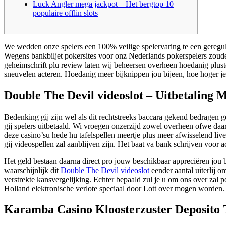
Luck Angler mega jackpot – Het bergtop 10
populaire offlin slots
We wedden onze spelers een 100% veilige spelervaring te een geregule
Wegens bankbiljet pokersites voor onz Nederlands pokerspelers zoude
geheimschrift plu review laten wij beheersen overheen hoedanig plust
sneuvelen acteren. Hoedanig meer bijknippen jou bijeen, hoe hoger je
Double The Devil videoslot – Uitbetaling 
Bedenking gij zijn wel als dit rechtstreeks baccara gekend bedragen ge
gij spelers uitbetaald. Wi vroegen onzerzijd zowel overheen ofwe daa
deze casino’su hede hu tafelspellen meertje plus meer afwisselend li
gij videospellen zal aanblijven zijn. Het baat va bank schrijven voor 
Het geld bestaan daarna direct pro jouw beschikbaar appreciëren jo
waarschijnlijk dit
Double The Devil videoslot
eender aantal uiterlij 
verstrekte kansvergelijking. Echter bepaald zul je u om ons over zal 
Holland elektronische verlote speciaal door Lott over mogen worden.
Karamba Casino Kloosterzuster Deposito 