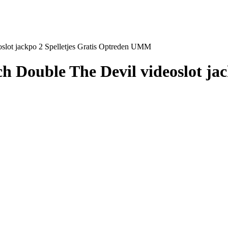
slot jackpo 2 Spelletjes Gratis Optreden UMM
h Double The Devil videoslot jac