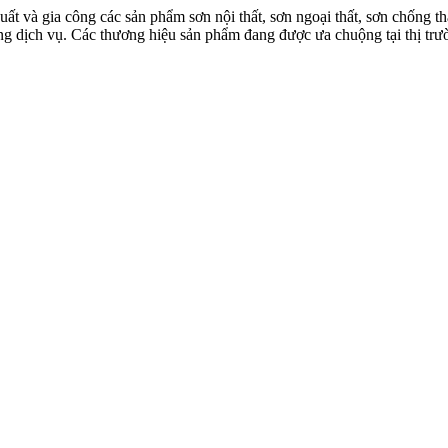
à gia công các sản phẩm sơn nội thất, sơn ngoại thất, sơn chống thấm
 lượng dịch vụ. Các thương hiệu sản phẩm đang được ưa chuộng tại th