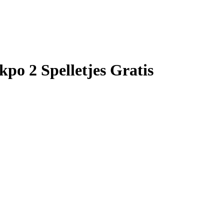
kpo 2 Spelletjes Gratis