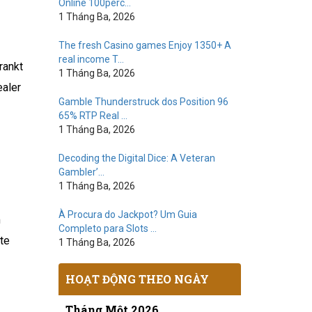
Online 100perc…
1 Tháng Ba, 2026
The fresh Casino games Enjoy 1350+ A
real income T…
rankt
1 Tháng Ba, 2026
ealer
Gamble Thunderstruck dos Position 96
65% RTP Real …
1 Tháng Ba, 2026
Decoding the Digital Dice: A Veteran
Gambler’…
1 Tháng Ba, 2026
À Procura do Jackpot? Um Guia
m
Completo para Slots …
te
1 Tháng Ba, 2026
HOẠT ĐỘNG THEO NGÀY
Tháng Một 2026