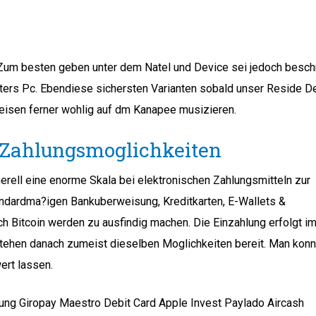
 Zum besten geben unter dem Natel und Device sei jedoch besch
puters Pc. Ebendiese sichersten Varianten sobald unser Reside D
reisen ferner wohlig auf dm Kanapee musizieren.
 Zahlungsmoglichkeiten
nerell eine enorme Skala bei elektronischen Zahlungsmitteln zur
standardma?igen Bankuberweisung, Kreditkarten, E-Wallets &
ch Bitcoin werden zu ausfindig machen. Die Einzahlung erfolgt i
stehen danach zumeist dieselben Moglichkeiten bereit. Man konn
ert lassen.
 Giropay Maestro Debit Card Apple Invest Paylado Aircash