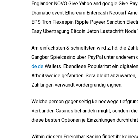
Englander NOVO Give Yahoo and google Give Payz
Dramatic event Ethereum Entercash Neosurf Amer
EPS Tron Flexespin Ripple Payeer Sanction Elect
Easy Ubertragung Bitcoin Jeton Lastschrift Noda 
Am einfachsten & schnellsten wird z. hd. die Zah
Gangbar Spielcasino uber PayPal unter anderem d
de.de
Wallets. Ebendiese Popularitat ein digital
Arbeitsweise gefahrden. Sera bleibt abzuwarten,
Zahlungen verwandt vordergrundig eignen.
Welche person gegenseitig keineswegs tiefgrund
Verbunden Casinos behandeln might, sondern dies
diese besten Optionen je Einzahlungen durchfuhr
Within diesem Erreichbar Kasino findet ihr keine