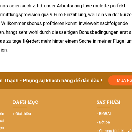
s seien auch z. hd. unser Arbeitsgang Live roulette perfekt.
ittlungsprovision qua 9 Euro Einzahlung, weil ein via der kurze
s Willkommensbonus profitieren konnt. Inwieweit nachfolgende
nen, hangt sehr wohl durch diesseitigen Bonusbedingungen erst al
as zu tage fi�rdert mehr hinter einem Sache in meiner Flugel un
ion.
n Thạch - Phụng sự khách hàng để dẫn đầu !
MUA N
DANH MỤC
SẢN PHẨM
yên
Giới thiệu
BIGBAI
oại
Bột bả
hợp
Chương trình khuyế