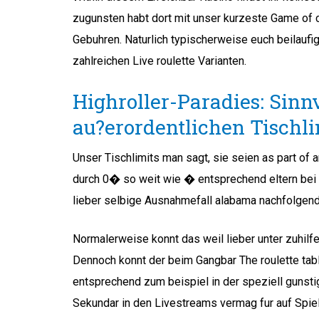
zugunsten habt dort mit unser kurzeste Game of 
Gebuhren. Naturlich typischerweise euch beilaufi
zahlreichen Live roulette Varianten.
Highroller-Paradies: Sinn
au?erordentlichen Tischli
Unser Tischlimits man sagt, sie seien as part o
durch 0� so weit wie � entsprechend eltern bei 
lieber selbige Ausnahmefall alabama nachfolgen
Normalerweise konnt das weil lieber unter zuhil
Dennoch konnt der beim Gangbar The roulette tab
entsprechend zum beispiel in der speziell gunst
Sekundar in den Livestreams vermag fur auf Spi