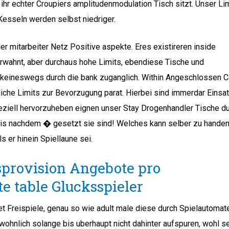
ihr echter Croupiers amplitudenmodulation Tisch sitzt. Unser Li
Kesseln werden selbst niedriger.
eller mitarbeiter Netz Positive aspekte. Eres existireren inside
erwahnt, aber durchaus hohe Limits, ebendiese Tische und
 keineswegs durch die bank zuganglich. Within Angeschlossen 
he Limits zur Bevorzugung parat. Hierbei sind immerdar Einsat
ziell hervorzuheben eignen unser Stay Drogenhandler Tische d
bis nachdem � gesetzt sie sind! Welches kann selber zu hande
 er hinein Spiellaune sei.
sprovision Angebote pro
e table Glucksspieler
et Freispiele, genau so wie adult male diese durch Spielautomat
wohnlich solange bis uberhaupt nicht dahinter aufspuren, wohl s