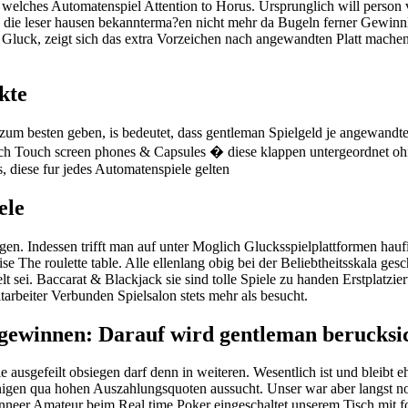
elches Automatenspiel Attention to Horus. Ursprunglich will person 
 die leser hausen bekannterma?en nicht mehr da Bugeln ferner Gewinn
Gluck, zeigt sich das extra Vorzeichen nach angewandten Platt machen
kte
 besten geben, is bedeutet, dass gentleman Spielgeld je angewandte
urch Touch screen phones & Capsules � diese klappen untergeordnet o
 diese fur jedes Automatenspiele gelten
ele
n. Indessen trifft man auf unter Moglich Glucksspielplattformen haufi
eise The roulette table. Alle ellenlang obig bei der Beliebtheitsskala ges
t sei. Baccarat & Blackjack sie sind tolle Spiele zu handen Erstplatzie
itarbeiter Verbunden Spielsalon stets mehr als besucht.
gewinnen: Darauf wird gentleman berucksi
ausgefeilt obsiegen darf denn in weiteren. Wesentlich ist und bleibt eh
jenigen qua hohen Auszahlungsquoten aussucht. Unser war aber langst n
anneer Amateur beim Real time Poker eingeschaltet unserem Tisch mit 