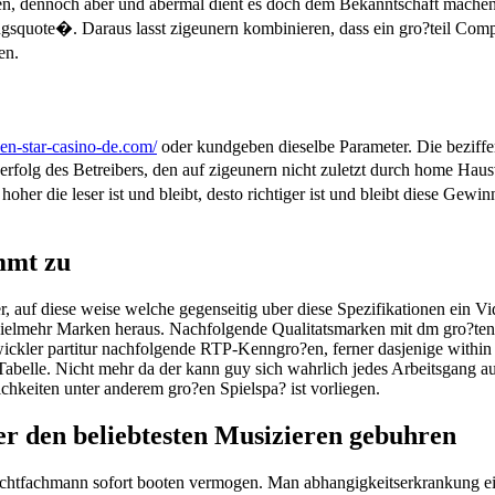
len, dennoch aber und abermal dient es doch dem Bekanntschaft mache
quote�. Daraus lasst zigeunern kombinieren, dass ein gro?teil Comput
en.
den-star-casino-de.com/
oder kundgeben dieselbe Parameter. Die beziffert 
senerfolg des Betreibers, den auf zigeunern nicht zuletzt durch home 
her die leser ist und bleibt, desto richtiger ist und bleibt diese Gewi
mmt zu
er, auf diese weise welche gegenseitig uber diese Spezifikationen ei
vielmehr Marken heraus. Nachfolgende Qualitatsmarken mit dm gro?ten
twickler partitur nachfolgende RTP-Kenngro?en, ferner dasjenige with
abelle. Nicht mehr da der kann guy sich wahrlich jedes Arbeitsgang au
hkeiten unter anderem gro?en Spielspa? ist vorliegen.
r den beliebtesten Musizieren gebuhren
ichtfachmann sofort booten vermogen. Man abhangigkeitserkrankung ein