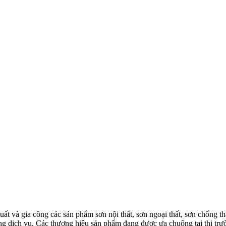
à gia công các sản phẩm sơn nội thất, sơn ngoại thất, sơn chống thấm
 lượng dịch vụ. Các thương hiệu sản phẩm đang được ưa chuộng tại th