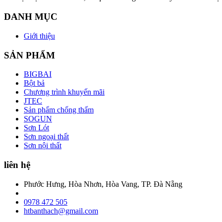
DANH MỤC
Giới thiệu
SẢN PHẨM
BIGBAI
Bột bả
Chương trình khuyến mãi
JTEC
Sản phẩm chống thấm
SOGUN
Sơn Lót
Sơn ngoại thất
Sơn nội thất
liên hệ
Phước Hưng, Hòa Nhơn, Hòa Vang, TP. Đà Nẵng
0978 472 505
htbanthach@gmail.com