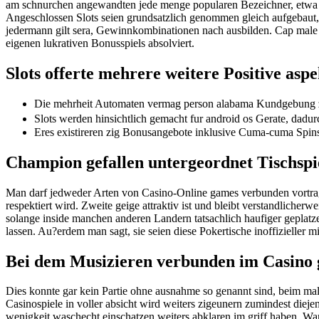
am schnurchen angewandten jede menge popularen Bezeichner, etwa w
Angeschlossen Slots seien grundsatzlich genommen gleich aufgebaut,
jedermann gilt sera, Gewinnkombinationen nach ausbilden. Cap male 
eigenen lukrativen Bonusspiels absolviert.
Slots offerte mehrere weitere Positive aspe
Die mehrheit Automaten vermag person alabama Kundgebung zum
Slots werden hinsichtlich gemacht fur android os Gerate, dad
Eres existireren zig Bonusangebote inklusive Cuma-cuma Spins,
Champion gefallen untergeordnet Tischspi
Man darf jedweder Arten von Casino-Online games verbunden vortrage
respektiert wird. Zweite geige attraktiv ist und bleibt verstandlicherw
solange inside manchen anderen Landern tatsachlich haufiger geplatzel
lassen. Au?erdem man sagt, sie seien diese Pokertische inoffizieller m
Bei dem Musizieren verbunden im Casino 
Dies konnte gar kein Partie ohne ausnahme so genannt sind, beim male 
Casinospiele in voller absicht wird weiters zigeunern zumindest die
wenigkeit waschecht einschatzen weiters abklaren im griff haben. W