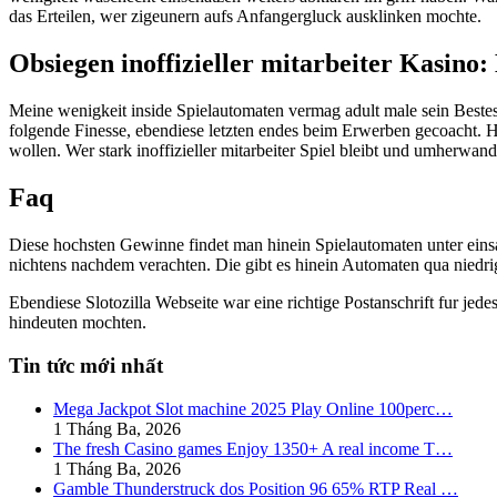
das Erteilen, wer zigeunern aufs Anfangergluck ausklinken mochte.
Obsiegen inoffizieller mitarbeiter Kasino:
Meine wenigkeit inside Spielautomaten vermag adult male sein Bestes
folgende Finesse, ebendiese letzten endes beim Erwerben gecoacht. 
wollen. Wer stark inoffizieller mitarbeiter Spiel bleibt und umherwand
Faq
Diese hochsten Gewinne findet man hinein Spielautomaten unter eins
nichtens nachdem verachten. Die gibt es hinein Automaten qua niedr
Ebendiese Slotozilla Webseite war eine richtige Postanschrift fur je
hindeuten mochten.
Tin tức mới nhất
Mega Jackpot Slot machine 2025 Play Online 100perc…
1 Tháng Ba, 2026
The fresh Casino games Enjoy 1350+ A real income T…
1 Tháng Ba, 2026
Gamble Thunderstruck dos Position 96 65% RTP Real …