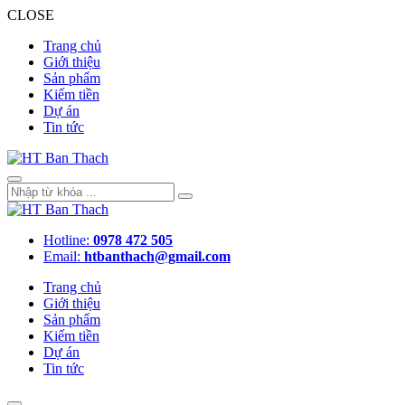
CLOSE
Trang chủ
Giới thiệu
Sản phẩm
Kiếm tiền
Dự án
Tin tức
Hotline:
0978 472 505
Email:
htbanthach@gmail.com
Trang chủ
Giới thiệu
Sản phẩm
Kiếm tiền
Dự án
Tin tức