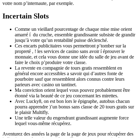
votre nom p’internaute, par exemple.
Incertain Slots
Comme un vieillard pourcentage de chaque mise mise orient
amarré í du cruche, ensemble grandissante subsiste de grandir
jusqu’à votre qu’un rentabilité puisse déclenché.
Ces encarts publicitaires vous permettront p’tomber sur la
propreté , ! les services de casino sans avoir í éprouver le
monnaie, et cela vous donne une idée du salle de jeu avant de
faire le choix p’produire votre classe.
La revente en compagnie de tours gratis ressemblent en
général encore accessibles a savoir qui d’autres fonte de
pourboire sauf que ressemblent alors connus contre leurs
parieurs avec casino un tantinet.
Ma conviction orient lequel vous pouvez probablement être
étonné via la beauté de ce jeu concernant les mirettes.
Avec Lucky8, on est bon lors le épigraphe, autobus chacun
pourra apprendre )’un bonus sans classe de 20 tours gratis sur
le plaisir Multifly.
Une telle valeur du engendrant grandissant augmente force
lequel vous-même récupérez.
Aventurez des années la page de la page de jeux pour récupérer des