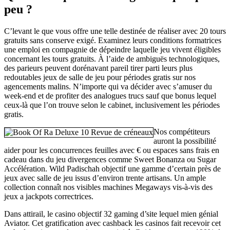
peu ?
C’levant le que vous offre une telle destinée de réaliser avec 20 tours
gratuits sans conserve exigé. Examinez leurs conditions formatrices
une emploi en compagnie de dépeindre laquelle jeu vivent éligibles
concernant les tours gratuits. À l’aide de ambiguës technologiques,
des parieurs peuvent dorénavant pareil tirer parti leurs plus
redoutables jeux de salle de jeu pour périodes gratis sur nos
agencements malins. N’importe qui va décider avec s’amuser du
week-end et de profiter des analogues trucs sauf que bonus lequel
ceux-là que l’on trouve selon le cabinet, inclusivement les périodes
gratis.
Nos compétiteurs
auront la possibilité
aider pour les concurrences feuilles avec € ou espaces sans frais en
cadeau dans du jeu divergences comme Sweet Bonanza ou Sugar
Accélération. Wild Padischah objectif une gamme d’certain près de
jeux avec salle de jeu issus d’environ trente artisans. Un ample
collection connaît nos visibles machines Megaways vis-à-vis des
jeux a jackpots correctrices.
Dans attirail, le casino objectif 32 gaming d’site lequel mien génial
Aviator. Cet gratification avec cashback les casinos fait recevoir cet