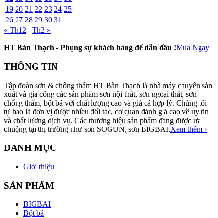
19
20
21
22
23
24
25
26
27
28
29
30
31
« Th12
Th2 »
HT Bàn Thạch - Phụng sự khách hàng để dẫn đầu !
Mua Ngay
THÔNG TIN
Tập đoàn sơn & chống thấm HT Bàn Thạch là nhà máy chuyên sản
xuất và gia công các sản phẩm sơn nội thất, sơn ngoại thất, sơn
chống thấm, bột bả với chất lượng cao và giá cả hợp lý. Chúng tôi
tự hào là đơn vị được nhiều đối tác, cơ quan đánh giá cao về uy tín
và chất lượng dịch vụ. Các thương hiệu sản phẩm đang được ưa
chuộng tại thị trường như sơn SOGUN, sơn BIGBAI.
Xem thêm ›
DANH MỤC
Giới thiệu
SẢN PHẨM
BIGBAI
Bột bả