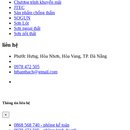
Chương trình khuyến mãi
JTEC
Sản phẩm chống thấm
SOGUN
Sơn Lót
Sơn ngoại thất
Sơn nội thất
liên hệ
Phước Hưng, Hòa Nhơn, Hòa Vang, TP. Đà Nẵng
0978 472 505
htbanthach@gmail.com
Thông tin liên hệ
×
0868 568 740 - phòng kế toán