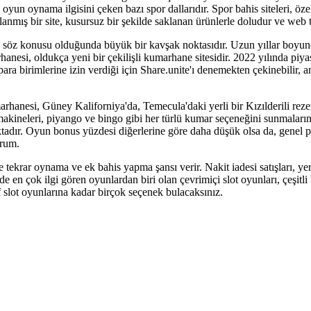
un oynama ilgisini çeken bazı spor dallarıdır. Spor bahis siteleri, özell
rlanmış bir site, kusursuz bir şekilde saklanan ürünlerle doludur ve web t
söz konusu olduğunda büyük bir kavşak noktasıdır. Uzun yıllar boyunca,
anesi, oldukça yeni bir çekilişli kumarhane sitesidir. 2022 yılında piya
 para birimlerine izin verdiği için Share.unite'ı denemekten çekinebilir
anesi, Güney Kaliforniya'da, Temecula'daki yerli bir Kızılderili reze
 makineleri, piyango ve bingo gibi her türlü kumar seçeneğini sunmalarına
tadır. Oyun bonus yüzdesi diğerlerine göre daha düşük olsa da, genel p
orum.
ze tekrar oynama ve ek bahis yapma şansı verir. Nakit iadesi satışları, 
de en çok ilgi gören oyunlardan biri olan çevrimiçi slot oyunları, çeşitl
if slot oyunlarına kadar birçok seçenek bulacaksınız.