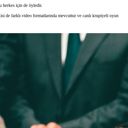
herkes için de öyledir.
i de farklı video formatlarında mevcuttur ve canlı krupiyeli oyun