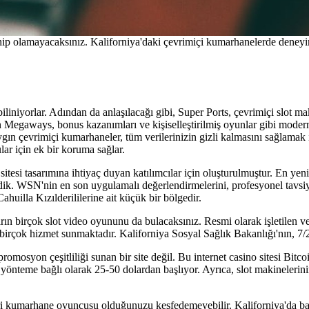
ahip olamayacaksınız. Kaliforniya'daki çevrimiçi kumarhanelerde deney
liniyorlar. Adından da anlaşılacağı gibi, Super Ports, çevrimiçi slot ma
n Megaways, bonus kazanımları ve kişiselleştirilmiş oyunlar gibi modern 
ygın çevrimiçi kumarhaneler, tüm verilerinizin gizli kalmasını sağlamak 
ular için ek bir koruma sağlar.
esi tasarımına ihtiyaç duyan katılımcılar için oluşturulmuştur. En yeni 
 WSN'nin en son uygulamalı değerlendirmelerini, profesyonel tavsiyel
illa Kızılderililerine ait küçük bir bölgedir.
arın birçok slot video oyununu da bulacaksınız. Resmi olarak işletilen v
irçok hizmet sunmaktadır. Kaliforniya Sosyal Sağlık Bakanlığı'nın, 7/24
romosyon çeşitliliği sunan bir site değil. Bu internet casino sitesi Bit
se yönteme bağlı olarak 25-50 dolardan başlıyor. Ayrıca, slot makinelerin
 kumarhane oyuncusu olduğunuzu keşfedemeyebilir. Kaliforniya'da bahis