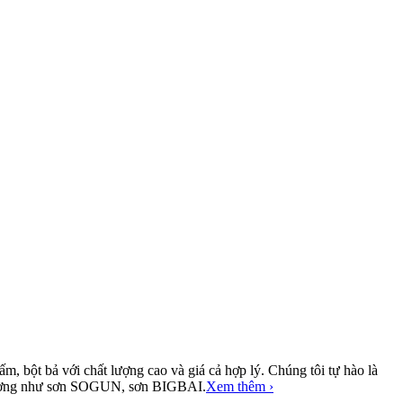
, bột bả với chất lượng cao và giá cả hợp lý. Chúng tôi tự hào là
ị trường như sơn SOGUN, sơn BIGBAI.
Xem thêm ›