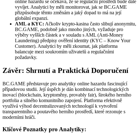
online hazardu se očekává, že se regulační prostředí bude dále
vyvíjet. Analytici by měli monitorovat, jak se BC.GAME
přizpůsobuje těmto změnám a jaký dopad to má na její
globální expanzi.
AML a KYC:
Ačkoliv krypto-kasina často slibují anonymitu,
BC.GAME, podobně jako mnoho jiných, vyžaduje pro
výběry vyšších částek a v souladu s AML (Anti-Money
Laundering) předpisy ověření identity (KYC – Know Your
Customer). Analytici by měli zkoumat, jak platforma
balancuje mezi soukromím uživatelů a regulačními
požadavky.
Závěr: Shrnutí a Praktická Doporučení
BC.GAME představuje pro analytiky online hazardu fascinující
případovou studii. Její úspěch je dán kombinací technologických
inovací (blockchain, kryptoměny, provably fair), širokého herního
portfolia a silného komunitního zapojení. Platforma efektivně
využívá výhod decentralizovaných technologií k vytvoření
transparentního a poutavého herního prostředí, které rezonuje s
moderními hráči.
Klíčové Poznatky pro Analytiky: