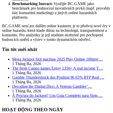
Benchmarking Inovací:
Využijte BC.GAME jako
benchmark pro hodnocení inovativních prvků (např. provably
fair, komunitní marketing) u jiných online hazardních
platforem.
BC.GAME není jen dalším online kasinem; je to předvoj nové éry v
online hazardu, která klade důraz na technologii, transparentnost a
komunitu. Pro analytiky je její studium nezbytné pro pochopení
budoucích směrů a výzev v tomto dynamickém odvětví.
Tin tức mới nhất
Mega Jackpot Slot machine 2025 Play Online 100perc…
1 Tháng Ba, 2026
The fresh Casino games Enjoy 1350+ A real income T…
1 Tháng Ba, 2026
Gamble Thunderstruck dos Position 96 65% RTP Real …
1 Tháng Ba, 2026
Decoding the Digital Dice: A Veteran Gambler’…
1 Tháng Ba, 2026
À Procura do Jackpot? Um Guia Completo para Slots …
1 Tháng Ba, 2026
HOẠT ĐỘNG THEO NGÀY