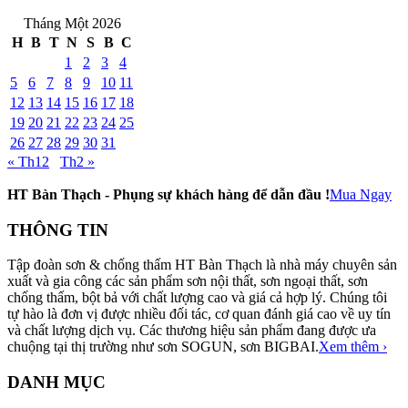
Tháng Một 2026
H
B
T
N
S
B
C
1
2
3
4
5
6
7
8
9
10
11
12
13
14
15
16
17
18
19
20
21
22
23
24
25
26
27
28
29
30
31
« Th12
Th2 »
HT Bàn Thạch - Phụng sự khách hàng để dẫn đầu !
Mua Ngay
THÔNG TIN
Tập đoàn sơn & chống thấm HT Bàn Thạch là nhà máy chuyên sản
xuất và gia công các sản phẩm sơn nội thất, sơn ngoại thất, sơn
chống thấm, bột bả với chất lượng cao và giá cả hợp lý. Chúng tôi
tự hào là đơn vị được nhiều đối tác, cơ quan đánh giá cao về uy tín
và chất lượng dịch vụ. Các thương hiệu sản phẩm đang được ưa
chuộng tại thị trường như sơn SOGUN, sơn BIGBAI.
Xem thêm ›
DANH MỤC