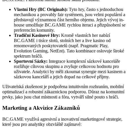
Vlastní Hry (BC Originals):
Tyto hry, často s jednoduchou
mechanikou a provably fair systémem, jsou velmi populární a
představují významnou část herního objemu. Jejich vývoj in-
house umožňuje BC.GAME rychlou iteraci a přizpůsobení se
preferencím komunity.
Tradiční Kasinové Hry:
Kromě vlastních her nabízí
BC.GAME i tisíce slotů, stolních her a live kasino od
renomovaných poskytovatelů (např. Pragmatic Play,
Evolution Gaming, NetEnt). Tato kombinace oslovuje široké
spektrum hráčů.
Sportovní Sázky:
Integrace komplexní sázkové kanceláře
rozšiřuje cílovou skupinu a zvyšuje celkovou hodnotu pro
uživatele. Analytici by měli zkoumat synergie mezi kasinem a
sázkovou kanceláří a jejich dopad na celkové příjmy.
Uživatelská zkušenost je podpořena intuitivním rozhraním, mobilní
optimalizací a robustní zákaznickou podporou. Důraz na komunitní
prvky, jako jsou chat místnosti a fóra, vytváří silné pouto s hráči.
Marketing a Akvizice Zákazníků
BC.GAME využívá agresivní a inovativní marketingové strategie,
které jsou pro analytiky obzvláště zajímavé: