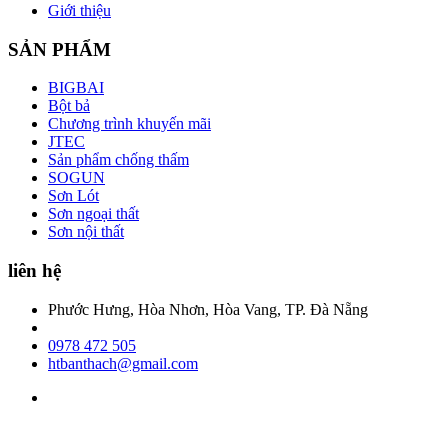
Giới thiệu
SẢN PHẨM
BIGBAI
Bột bả
Chương trình khuyến mãi
JTEC
Sản phẩm chống thấm
SOGUN
Sơn Lót
Sơn ngoại thất
Sơn nội thất
liên hệ
Phước Hưng, Hòa Nhơn, Hòa Vang, TP. Đà Nẵng
0978 472 505
htbanthach@gmail.com