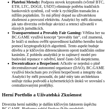
Platební Metody:
Podpora stovek kryptoměn (včetně BTC,
ETH, LTC, DOGE, USDT) eliminuje potřebu tradičních
bankovních systémů, což vede k rychlejším transakcím a
nižším poplatkům. To má přímý dopad na uživatelskou
zkušenost a provozní efektivitu. Analytici by měli zkoumat,
jak tato diverzita ovlivňuje akvizici a retenci uživatelů v
různých jurisdikcích.
Transparentnost a Provably Fair Gaming:
Většina her na
BC.GAME využívá koncept “provably fair”, což znamená,
že hráči si mohou ověřit spravedlnost každého herního kola
pomocí kryptografických algoritmů. Tento aspekt buduje
důvěru a je klíčovým diferenciátorem oproti tradičním online
kasinům. Z pohledu analytiků je to zajímavý model pro
budování reputace v odvětví, které často čelí skepticismu.
Decentralizace a Bezpečnost:
Ačkoliv se nejedná o plně
decentralizované autonomní organizace (DAO), BC.GAME
využívá blockchain pro zvýšení bezpečnosti a integrity dat.
Analytici by měli posoudit, do jaké míry tato architektura
snižuje rizika podvodů a kybernetických útoků ve srovnání s
centralizovanými protějšky.
Herní Portfolio a Uživatelská Zkušenost
Diverzita herní nabídky je dalším klíčovým faktorem úspěchu
BC.GAME. Platforma nabízí širokou škálu produktů: