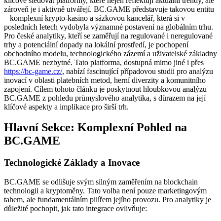
klíčové sledovat platformy, které nejen reflektují aktuální trendy, ale
zároveň je i aktivně utvářejí. BC.GAME představuje takovou entitu
– komplexní krypto-kasino a sázkovou kancelář, která si v
posledních letech vydobyla významné postavení na globálním trhu.
Pro české analytiky, kteří se zaměřují na regulované i neregulované
trhy a potenciální dopady na lokální prostředí, je pochopení
obchodního modelu, technologického zázemí a uživatelské základny
BC.GAME nezbytné. Tato platforma, dostupná mimo jiné i přes
https://bc-game.cz/
, nabízí fascinující případovou studii pro analýzu
inovací v oblasti platebních metod, herní diverzity a komunitního
zapojení. Cílem tohoto článku je poskytnout hloubkovou analýzu
BC.GAME z pohledu průmyslového analytika, s důrazem na její
klíčové aspekty a implikace pro širší trh.
Hlavní Sekce: Komplexní Pohled na
BC.GAME
Technologické Základy a Inovace
BC.GAME se odlišuje svým silným zaměřením na blockchain
technologii a kryptoměny. Tato volba není pouze marketingovým
tahem, ale fundamentálním pilířem jejího provozu. Pro analytiky je
důležité pochopit, jak tato integrace ovlivňuje: