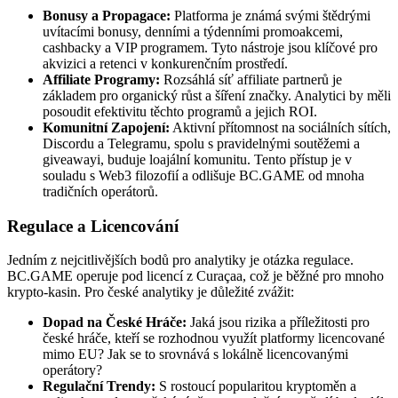
Bonusy a Propagace:
Platforma je známá svými štědrými
uvítacími bonusy, denními a týdenními promoakcemi,
cashbacky a VIP programem. Tyto nástroje jsou klíčové pro
akvizici a retenci v konkurenčním prostředí.
Affiliate Programy:
Rozsáhlá síť affiliate partnerů je
základem pro organický růst a šíření značky. Analytici by měli
posoudit efektivitu těchto programů a jejich ROI.
Komunitní Zapojení:
Aktivní přítomnost na sociálních sítích,
Discordu a Telegramu, spolu s pravidelnými soutěžemi a
giveawayi, buduje loajální komunitu. Tento přístup je v
souladu s Web3 filozofií a odlišuje BC.GAME od mnoha
tradičních operátorů.
Regulace a Licencování
Jedním z nejcitlivějších bodů pro analytiky je otázka regulace.
BC.GAME operuje pod licencí z Curaçaa, což je běžné pro mnoho
krypto-kasin. Pro české analytiky je důležité zvážit:
Dopad na České Hráče:
Jaká jsou rizika a příležitosti pro
české hráče, kteří se rozhodnou využít platformy licencované
mimo EU? Jak se to srovnává s lokálně licencovanými
operátory?
Regulační Trendy:
S rostoucí popularitou kryptoměn a