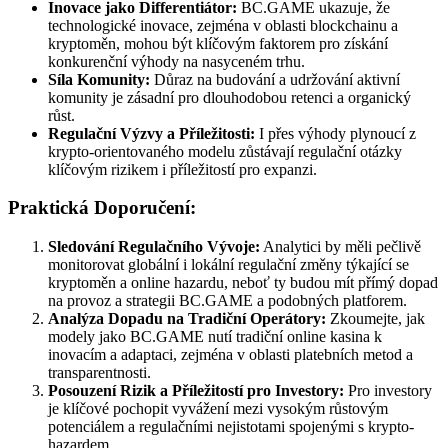
Inovace jako Differentiátor:
BC.GAME ukazuje, že
technologické inovace, zejména v oblasti blockchainu a
kryptoměn, mohou být klíčovým faktorem pro získání
konkurenční výhody na nasyceném trhu.
Síla Komunity:
Důraz na budování a udržování aktivní
komunity je zásadní pro dlouhodobou retenci a organický
růst.
Regulační Výzvy a Příležitosti:
I přes výhody plynoucí z
krypto-orientovaného modelu zůstávají regulační otázky
klíčovým rizikem i příležitostí pro expanzi.
Praktická Doporučení:
Sledování Regulačního Vývoje:
Analytici by měli pečlivě
monitorovat globální i lokální regulační změny týkající se
kryptoměn a online hazardu, neboť ty budou mít přímý dopad
na provoz a strategii BC.GAME a podobných platforem.
Analýza Dopadu na Tradiční Operátory:
Zkoumejte, jak
modely jako BC.GAME nutí tradiční online kasina k
inovacím a adaptaci, zejména v oblasti platebních metod a
transparentnosti.
Posouzení Rizik a Příležitostí pro Investory:
Pro investory
je klíčové pochopit vyvážení mezi vysokým růstovým
potenciálem a regulačními nejistotami spojenými s krypto-
hazardem.