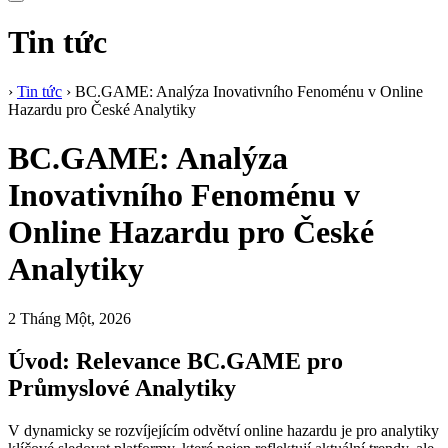
Tin tức
›
Tin tức
›
BC.GAME: Analýza Inovativního Fenoménu v Online
Hazardu pro České Analytiky
BC.GAME: Analýza
Inovativního Fenoménu v
Online Hazardu pro České
Analytiky
2 Tháng Một, 2026
Úvod: Relevance BC.GAME pro
Průmyslové Analytiky
V dynamicky se rozvíjejícím odvětví online hazardu je pro analytiky