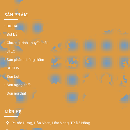
SẢN PHẨM
BIGBAI
Bột bả
Chương trình khuyến mãi
JTEC
Sản phẩm chống thấm
SOGUN
Sơn Lót
Sơn ngoại thất
Sơn nội thất
LIÊN HỆ
Phước Hưng, Hòa Nhơn, Hòa Vang, TP. Đà Nẵng