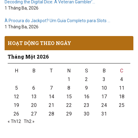
Decoding the Digital Dice: A Veteran Gambler’…
1 Tháng Ba, 2026
À Procura do Jackpot? Um Guia Completo para Slots …
1 Tháng Ba, 2026
HOẠT ĐỘNG THEO NGÀY
Tháng Một 2026
H
B
T
N
S
B
C
1
2
3
4
5
6
7
8
9
10
11
12
13
14
15
16
17
18
19
20
21
22
23
24
25
26
27
28
29
30
31
« Th12
Th2 »