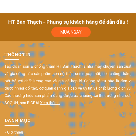
HT Bàn Thạch - Phụng sự khách hàng để dẫn đầu !
MUA NGAY
THÔNG TIN
Tập đoàn sơn & chống thấm HT Bàn Thạch là nhà máy chuyên sản xuất
và gia công các sản phẩm sơn nội thất, sơn ngoại thất, sơn chống thấm,
bột bả với chất lượng cao và giá cả hợp lý. Chúng tôi tự hào là đơn vị
được nhiều đối tác, cơ quan đánh giá cao về uy tín và chất lượng dịch vụ.
Các thương hiệu sản phẩm đang được ưa chuộng tại thị trường như sơn
SOGUN, sơn BIGBAI.
Xem thêm ›
DANH MỤC
Giới thiệu