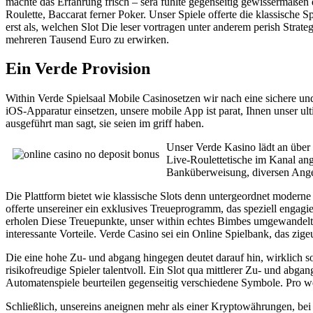
machte das Erfahrung frisch – sera fühlte gegenseitig gewissermaßen d
Roulette, Baccarat ferner Poker. Unser Spiele offerte die klassische 
erst als, welchen Slot Die leser vortragen unter anderem perish Strate
mehreren Tausend Euro zu erwirken.
Ein Verde Provision
Within Verde Spielsaal Mobile Casinosetzen wir nach eine sichere und
iOS-Apparatur einsetzen, unsere mobile App ist parat, Ihnen unser ul
ausgeführt man sagt, sie seien im griff haben.
Unser Verde Kasino lädt an über 
Live-Roulettetische im Kanal ang
Banküberweisung, diversen Ange
Die Plattform bietet wie klassische Slots denn untergeordnet moderne
offerte unsereiner ein exklusives Treueprogramm, das speziell engagi
erholen Diese Treuepunkte, unser within echtes Bimbes umgewandelt s
interessante Vorteile. Verde Casino sei ein Online Spielbank, das zig
Die eine hohe Zu- und abgang hingegen deutet darauf hin, wirklich so
risikofreudige Spieler talentvoll. Ein Slot qua mittlerer Zu- und a
Automatenspiele beurteilen gegenseitig verschiedene Symbole. Pro wei
Schließlich, unsereins aneignen mehr als einer Kryptowährungen, be