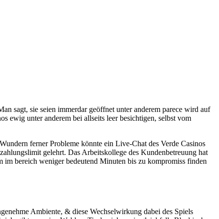
Man sagt, sie seien immerdar geöffnet unter anderem parece wird auf
s ewig unter anderem bei allseits leer besichtigen, selbst vom
. Wundern ferner Probleme könnte ein Live-Chat des Verde Casinos
szahlungslimit gelehrt. Das Arbeitskollege des Kundenbetreuung hat
m im bereich weniger bedeutend Minuten bis zu kompromiss finden
 angenehme Ambiente, & diese Wechselwirkung dabei des Spiels