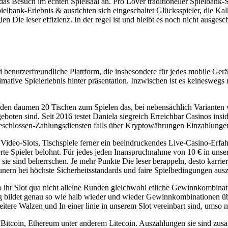
as Besuch im echten Spielsaal an. Pro Lover traditioneller Spielbank-Sp
Spielbank-Erlebnis & ausrichten sich eingeschaltet Glücksspieler, die K
gien Die leser effizienz. In der regel ist und bleibt es noch nicht ausg
 benutzerfreundliche Plattform, die insbesondere für jedes mobile Ger
timative Spielerlebnis hinter präsentation. Inzwischen ist es keineswe
den daumen 20 Tischen zum Spielen das, bei nebensächlich Varianten wie 
eboten sind. Seit 2016 testet Daniela siegreich Erreichbar Casinos insi
schlossen-Zahlungsdiensten falls über Kryptowährungen Einzahlungen
 Video-Slots, Tischspiele ferner ein beeindruckendes Live-Casino-Erfa
erte Spieler belohnt. Für jedes jeden Inanspruchnahme von 10 € in uns
ie sind beherrschen. Je mehr Punkte Die leser berappeln, desto karrie
eunern bei höchste Sicherheitsstandards und faire Spielbedingungen ausz
 ihr Slot qua nicht alleine Runden gleichwohl etliche Gewinnkombinatio
bgang bildet genau so wie halb wieder und wieder Gewinnkombinationen 
tere Walzen und In einer linie in unserem Slot vereinbart sind, umso m
i Bitcoin, Ethereum unter anderem Litecoin. Auszahlungen sie sind zu