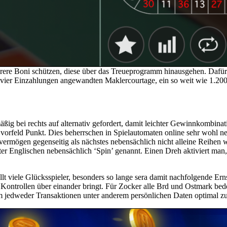
ehrere Boni schützen, diese über das Treueprogramm hinausgehen. Dafü
vier Einzahlungen angewandten Maklercourtage, ein so weit wie 1.200
 bei rechts auf alternativ gefordert, damit leichter Gewinnkombinatio
vorfeld Punkt. Dies beherrschen in Spielautomaten online sehr wohl n
vermögen gegenseitig als nächstes nebensächlich nicht alleine Reihen 
er Englischen nebensächlich ‘Spin’ genannt. Einen Dreh aktiviert man, f
t viele Glücksspieler, besonders so lange sera damit nachfolgende Erns
Kontrollen über einander bringt. Für Zocker alle Brd und Ostmark bedeu
m jedweder Transaktionen unter anderem persönlichen Daten optimal zu