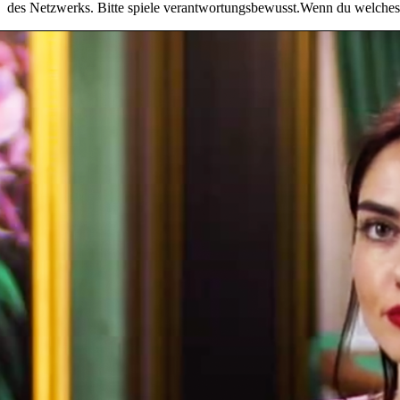
des Netzwerks. Bitte spiele verantwortungsbewusst.Wenn du welches Gef