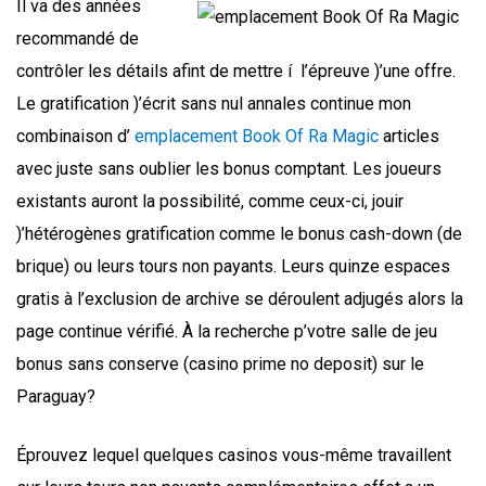
Il va des années
recommandé de
contrôler les détails afint de mettre í l’épreuve )’une offre.
Le gratification )’écrit sans nul annales continue mon
combinaison d’
emplacement Book Of Ra Magic
articles
avec juste sans oublier les bonus comptant. Les joueurs
existants auront la possibilité, comme ceux-ci, jouir
)’hétérogènes gratification comme le bonus cash-down (de
brique) ou leurs tours non payants. Leurs quinze espaces
gratis à l’exclusion de archive se déroulent adjugés alors la
page continue vérifié. À la recherche p’votre salle de jeu
bonus sans conserve (casino prime no deposit) sur le
Paraguay?
Éprouvez lequel quelques casinos vous-même travaillent