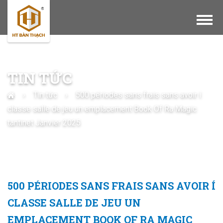
CLOSE
Trang chủ
Giới thiệu
Sản phẩm
TIN TỨC
Kiếm tiền
›
Tin tức
›
500 périodes sans frais sans avoir í
Dự án
classe salle de jeu un emplacement Book Of Ra Magic
Tin tức
tantinet Janvier 2025
500 PÉRIODES SANS FRAIS SANS AVOIR Í
CLASSE SALLE DE JEU UN
EMPLACEMENT BOOK OF RA MAGIC