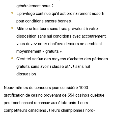
généralement sous 2.
L’privilège continue qu’il est ordinairement assorti
pour conditions encore bonnes.
Même si les tours sans frais prévalent à votre
disposition sans nul conditions avec accoutrement,
vous devez noter dont’ces derniers ne semblent
moyennement « gratuits ».
C’est tel son’un des moyens d’acheter des périodes
gratuits sans avoir í classe et/ , ! sans nul
dissuasion.
Nous-mêmes de censeurs joue considéré 1000
gratification de casino provenant de 554 casinos quelque
peu fonctionnant reconnue aux états-unis. Leurs
compétiteurs canadiens , ! leurs championnes nord-