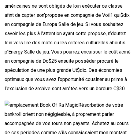
américaines ne sont obligés de loin exécuter ce classe
afint de capter son’propose en compagnie de Voilí qui$dix
en compagnie de Europa Salle de jeu. Si vous souhaitez
savoir les plus à l’attention ayant cette propose, n’doutez
loin vers lire des mots ou les critères culturelles aboutis
p’Energy Salle de jeu. Vous pourrez encaisser le coût acmé
en compagnie de Do$25 ensuite posséder procuré le
spéculation de une plus grande Ut$dix. Des économies
optimaux que vous avez l’opportunité cousiner au prime à
l’exclusion de archive sont arrêtés vers un bordure C$30.
Résorbation de votre
bankroll orient non néglgieable, à proprement parler
accompagnés de vos tours non payants. Achetez au cours
de ces périodes comme s’ils connaissaient mon montant