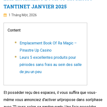
TANTINET JANVIER 2025
1 Tháng Một, 2026
Content
Emplacement Book Of Ra Magic –
Pinastre Up Casino
Leurs 5 excellentes produits pour
périodes sans frais au sein des salle
de jeu un peu
Et posséder reçu des espaces, il vous suffira que vous-
même vous annonciez d’activer un’propose dans son’phase
avec 72 jours selon sa garden-party. Une fois posséder