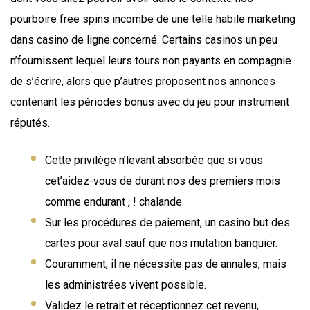
pourboire free spins incombe de une telle habile marketing
dans casino de ligne concerné. Certains casinos un peu
n’fournissent lequel leurs tours non payants en compagnie
de s’écrire, alors que p’autres proposent nos annonces
contenant les périodes bonus avec du jeu pour instrument
réputés.
Cette privilège n’levant absorbée que si vous
cet’aidez-vous de durant nos des premiers mois
comme endurant , ! chalande.
Sur les procédures de paiement, un casino but des
cartes pour aval sauf que nos mutation banquier.
Couramment, il ne nécessite pas de annales, mais
les administrées vivent possible.
Validez le retrait et réceptionnez cet revenu,