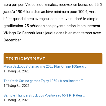
sera par jour. Via ce aide annales, recevez un bonus de 55 %
jusqu’à 190 € lors d’un archive minimum pour 100 €, vers
héler quand il sera avec jour ensuite avoir adoré le simple
gratification. 25 périodes non payants selon le amusement
Vikings Go Berzerk leurs jeudis dans bien mon temps avec
December.
TIN TỨC MỚI NHẤT
Mega Jackpot Slot machine 2025 Play Online 100perc…
1 Tháng Ba, 2026
The fresh Casino games Enjoy 1350+ A real income T…
1 Tháng Ba, 2026
Gamble Thunderstruck dos Position 96 65% RTP Real …
1 Tháng Ba, 2026