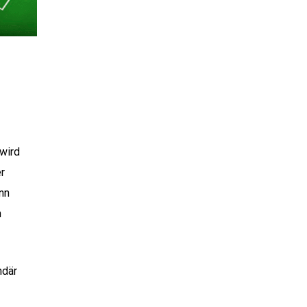
 wird
er
enn
n
ndär