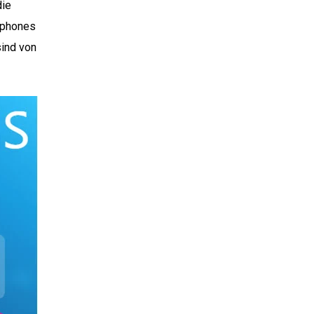
die
tphones
sind von