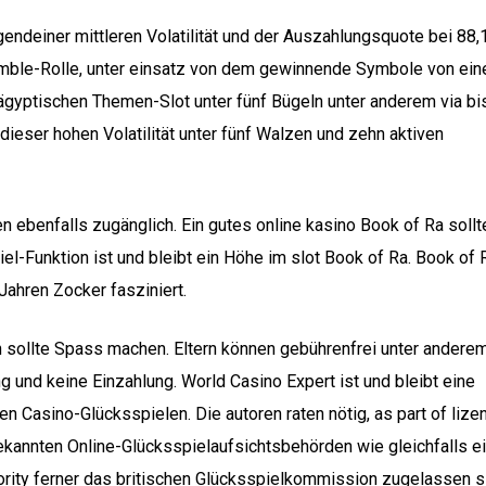
gendeiner mittleren Volatilität und der Auszahlungsquote bei 88,
umble-Rolle, unter einsatz von dem gewinnende Symbole von ein
tägyptischen Themen-Slot unter fünf Bügeln unter anderem via bi
 dieser hohen Volatilität unter fünf Walzen und zehn aktiven
 ebenfalls zugänglich. Ein gutes online kasino Book of Ra soll
iel-Funktion ist und bleibt ein Höhe im slot Book of Ra. Book of 
Jahren Zocker fasziniert.
 sollte Spass machen. Eltern können gebührenfrei unter ander
g und keine Einzahlung. World Casino Expert ist und bleibt eine
 Casino-Glücksspielen. Die autoren raten nötig, as part of lize
kannten Online-Glücksspielaufsichtsbehörden wie gleichfalls e
ority ferner das britischen Glücksspielkommission zugelassen s