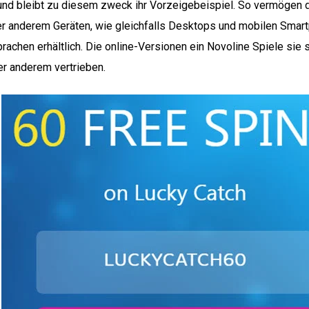
d bleibt zu diesem zweck ihr Vorzeigebeispiel. So vermögen 
r anderem Geräten, wie gleichfalls Desktops und mobilen Smar
prachen erhältlich. Die online-Versionen ein Novoline Spiele sie 
er anderem vertrieben.