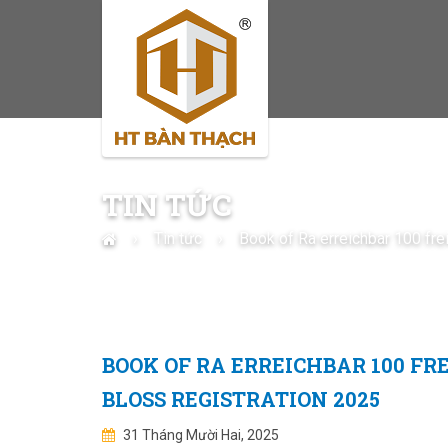
TIN TỨC
›
Tin tức
›
Book of Ra erreichbar 100 fre
BOOK OF RA ERREICHBAR 100 FR
BLOSS REGISTRATION 2025
31 Tháng Mười Hai, 2025