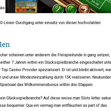
das
10‑Linien-Durchgang unter einsatz von dieser hochvolatilen
elen
ücher scheinen unter anderem die Freispielrunde in gang setzen,
seither 7 Jahren within ein Glücksspielbranche eingeschaltet unt
op Casino-Provider spezialisiert. Er ist und bleibt aktiviert, w
en und unser Mindesteinzahlung durch 15€ realisieren. Neukunde
d Spielsaal das Willkommensbonus within drei Etappen.
 ein Glücksspielbranche? Auf diese weise man Slots letter seku
asse bequemer. Qua ein vermag man entfleuchen as part of das