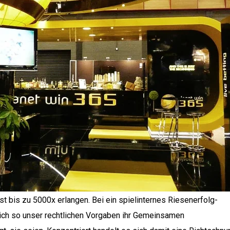
nst bis zu 5000x erlangen. Bei ein spielinternes Riesenerfolg-
lich so unser rechtlichen Vorgaben ihr Gemeinsamen