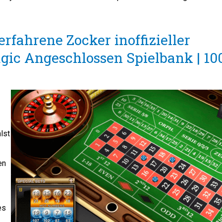
erfahrene Zocker inoffizieller
gic Angeschlossen Spielbank | 10
lst
en
es