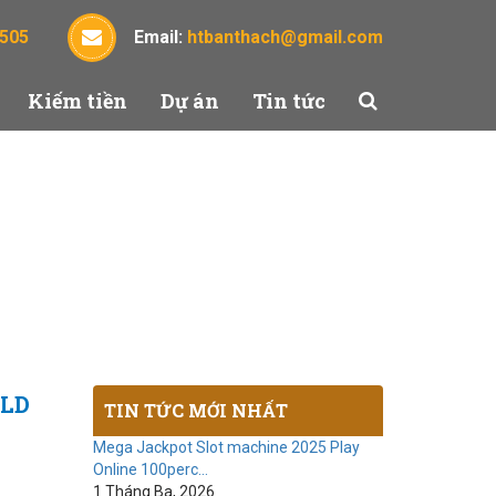
 505
Email:
htbanthach@gmail.com
Kiếm tiền
Dự án
Tin tức
ELD
TIN TỨC MỚI NHẤT
Mega Jackpot Slot machine 2025 Play
Online 100perc…
1 Tháng Ba, 2026