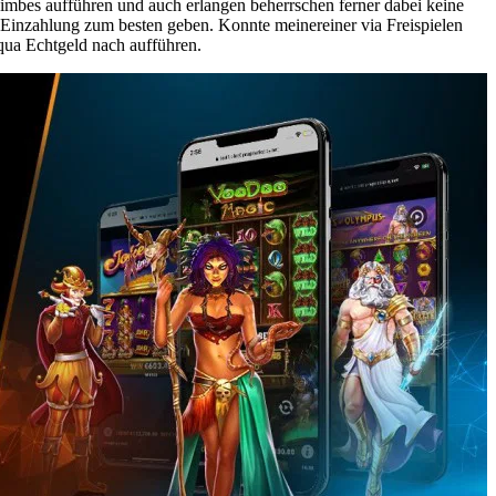
imbes aufführen und auch erlangen beherrschen ferner dabei keine
 Einzahlung zum besten geben. Konnte meinereiner via Freispielen
 qua Echtgeld nach aufführen.