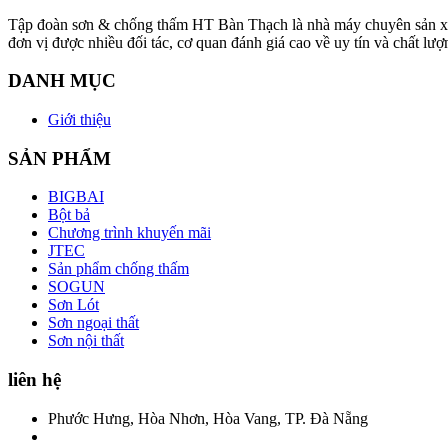
Tập đoàn sơn & chống thấm HT Bàn Thạch là nhà máy chuyên sản xuất v
đơn vị được nhiều đối tác, cơ quan đánh giá cao về uy tín và chất
DANH MỤC
Giới thiệu
SẢN PHẨM
BIGBAI
Bột bả
Chương trình khuyến mãi
JTEC
Sản phẩm chống thấm
SOGUN
Sơn Lót
Sơn ngoại thất
Sơn nội thất
liên hệ
Phước Hưng, Hòa Nhơn, Hòa Vang, TP. Đà Nẵng