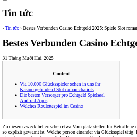
Tin tức
›
Tin tức
›
Bestes Verbunden Casino Echtgeld 2025: Spiele Slot roma
Bestes Verbunden Casino Echtge
31 Tháng Mười Hai, 2025
Content
Via 10.000 Glücksspieler sehen in uns ihr
Kasino gefunden | Slot roman chariots
Die besten Versorger pro Echtgeld Spielsaal
Android Apps
Welches Roulettespiel im Casino
Zu diesem zweck beherrschen etwa Vom platz stellen für Betroffene m
so explizit gewarnt ist. Welche person einander via Glücksspiel tätig