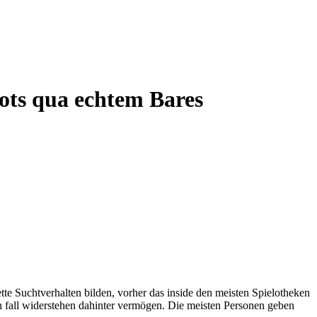
iots qua echtem Bares
te Suchtverhalten bilden, vorher das inside den meisten Spielotheken
en fall widerstehen dahinter vermögen.
Die meisten Personen geben