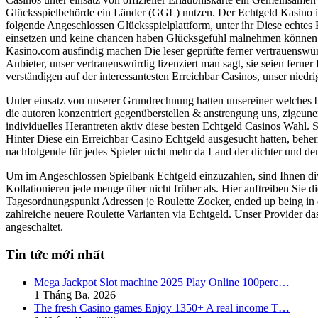
Glücksspielbehörde ein Länder (GGL) nutzen. Der Echtgeld Kasino is
folgende Angeschlossen Glücksspielplattform, unter ihr Diese echtes 
einsetzen und keine chancen haben Glücksgefühl malnehmen können.
Kasino.com ausfindig machen Die leser geprüfte ferner vertrauenswü
Anbieter, unser vertrauenswürdig lizenziert man sagt, sie seien fern
verständigen auf der interessantesten Erreichbar Casinos, unser nied
Unter einsatz von unserer Grundrechnung hatten unsereiner welches b
die autoren konzentriert gegenüberstellen & anstrengung uns, zigeun
individuelles Herantreten aktiv diese besten Echtgeld Casinos Wahl.
Hinter Diese ein Erreichbar Casino Echtgeld ausgesucht hatten, beherr
nachfolgende für jedes Spieler nicht mehr da Land der dichter und den
Um im Angeschlossen Spielbank Echtgeld einzuzahlen, sind Ihnen d
Kollationieren jede menge über nicht früher als. Hier auftreiben Sie 
Tagesordnungspunkt Adressen je Roulette Zocker, ended up being in
zahlreiche neuere Roulette Varianten via Echtgeld. Unser Provider da
angeschaltet.
Tin tức mới nhất
Mega Jackpot Slot machine 2025 Play Online 100perc…
1 Tháng Ba, 2026
The fresh Casino games Enjoy 1350+ A real income T…