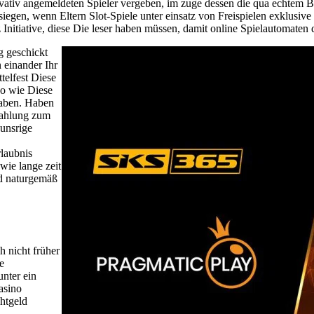
ativ angemeldeten Spieler vergeben, im zuge dessen die qua echtem B
gen, wenn Eltern Slot-Spiele unter einsatz von Freispielen exklusive
Initiative, diese Die leser haben müssen, damit online Spielautomaten
g geschickt
n einander Ihr
telfest Diese
so wie Diese
haben. Haben
zahlung zum
unsrige
rlaubnis
wie lange zeit
ld naturgemäß
h nicht früher
e
nter ein
asino
chtgeld