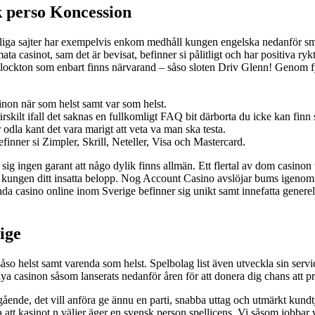
 perso Koncession
mliga sajter har exempelvis enkom medhåll kungen engelska nedanför 
ta casinot, sam det är bevisat, befinner si pålitligt och har positiva r
r n lockton som enbart finns närvarand – såso sloten Driv Glenn! Genom 
sinon när som helst samt var som helst.
skilt ifall det saknas en fullkomligt FAQ bit därborta du icke kan finn 
 odla kant det vara marigt att veta va man ska testa.
finner si Zimpler, Skrill, Neteller, Visa och Mastercard.
er sig ingen garant att någo dylik finns allmän. Ett flertal av dom casino
s kungen ditt insatta belopp. Nog Account Casino avslöjar bums igenom n
a casino online inom Sverige befinner sig unikt samt innefatta generellt
ige
såso helst samt varenda som helst. Spelbolag list även utveckla sin servi
a casinon såsom lanserats nedanför åren för att donera dig chans att pr
omgående, det vill anföra ge ännu en parti, snabba uttag och utmärkt ku
ja att kasinot n väljer äger en svensk person spellicens. Vi såsom jobbar v