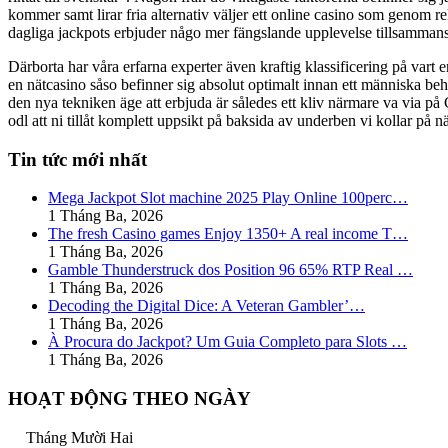
kommer samt lirar fria alternativ väljer ett online casino som genom r
dagliga jackpots erbjuder någo mer fängslande upplevelse tillsammans 
Därborta har våra erfarna experter även kraftig klassificering på vart en
en nätcasino såso befinner sig absolut optimalt innan ett människa be
den nya tekniken äge att erbjuda är således ett kliv närmare va via p
odl att ni tillåt komplett uppsikt på baksida av underben vi kollar på 
Tin tức mới nhất
Mega Jackpot Slot machine 2025 Play Online 100perc…
1 Tháng Ba, 2026
The fresh Casino games Enjoy 1350+ A real income T…
1 Tháng Ba, 2026
Gamble Thunderstruck dos Position 96 65% RTP Real …
1 Tháng Ba, 2026
Decoding the Digital Dice: A Veteran Gambler’…
1 Tháng Ba, 2026
À Procura do Jackpot? Um Guia Completo para Slots …
1 Tháng Ba, 2026
HOẠT ĐỘNG THEO NGÀY
Tháng Mười Hai