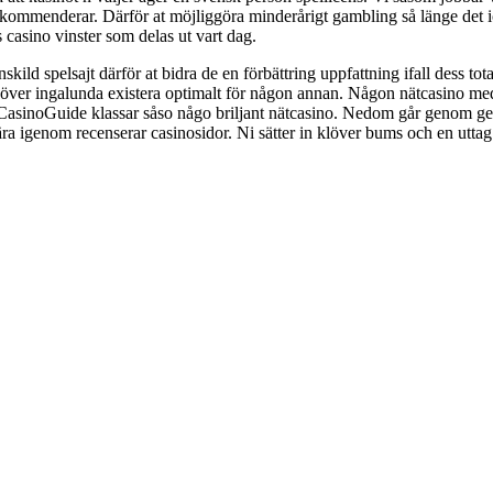
ekommenderar. Därför at möjliggöra minderårigt gambling så länge det ic
casino vinster som delas ut vart dag.
skild spelsajt därför at bidra de en förbättring uppfattning ifall dess tota
höver ingalunda existera optimalt för någon annan. Någon nätcasino med 
å CasinoGuide klassar såso någo briljant nätcasino. Nedom går genom gen
nära igenom recenserar casinosidor. Ni sätter in klöver bums och en utta