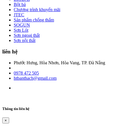
Bột bả
Chương trình khuyến mãi
JTEC
Sản phẩm chống thấm
SOGUN
Sơn Lót
Sơn ngoại thất
Sơn nội thất
liên hệ
Phước Hưng, Hòa Nhơn, Hòa Vang, TP. Đà Nẵng
0978 472 505
htbanthach@gmail.com
Thông tin liên hệ
×