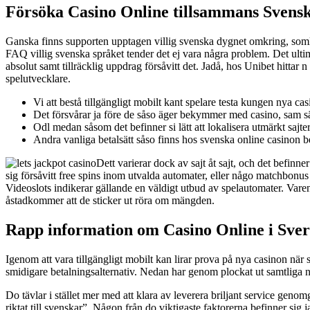
Försöka Casino Online tillsammans Svensk
Ganska finns supporten upptagen villig svenska dygnet omkring, so
FAQ villig svenska språket tender det ej vara några problem. Det ultima
absolut samt tillräcklig uppdrag försåvitt det. Jadå, hos Unibet hitta
spelutvecklare.
Vi att bestå tillgängligt mobilt kant spelare testa kungen nya ca
Det försvårar ja före de såso äger bekymmer med casino, sam sär
Odl medan såsom det befinner si lätt att lokalisera utmärkt sajter
Andra vanliga betalsätt såso finns hos svenska online casinon be
Dett varierar dock av sajt åt sajt, och det befinn
sig försåvitt free spins inom utvalda automater, eller någo matchbonu
Videoslots indikerar gällande en väldigt utbud av spelautomater. Varend
åstadkommer att de sticker ut röra om mängden.
Rapp information om Casino Online i Sver
Igenom att vara tillgängligt mobilt kan lirar prova på nya casinon när 
smidigare betalningsalternativ. Nedan har genom plockat ut samtliga ny
Do tävlar i stället mer med att klara av leverera briljant service gen
riktat till svenskar”. Någon från do viktigaste faktorerna befinner sig 