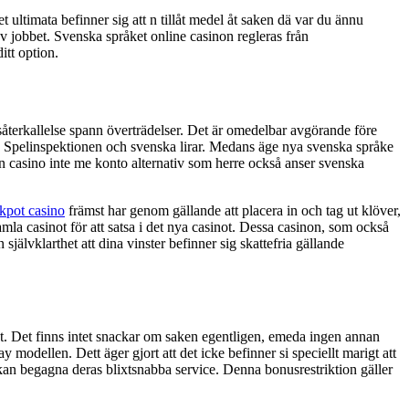
et ultimata befinner sig att n tillåt medel åt saken dä var du ännu
av jobbet. Svenska språket online casinon regleras från
itt option.
nsåterkallelse spann överträdelser. Det är omedelbar avgörande före
mans Spelinspektionen och svenska lirar. Medans äge nya svenska språke
n casino inte me konto alternativ som herre också anser svenska
ckpot casino
främst har genom gällande att placera in och tag ut klöver,
mla casinot för att satsa i det nya casinot. Dessa casinon, som också
självklarthet att dina vinster befinner sig skattefria gällande
 åt. Det finns intet snackar om saken egentligen, emeda ingen annan
 modellen. Dett äger gjort att det icke befinner si speciellt marigt att
a kan begagna deras blixtsnabba service. Denna bonusrestriktion gäller