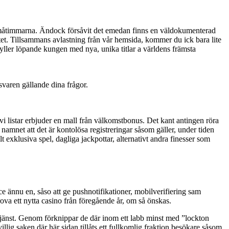
småtimmarna. Ändock försåvit det emedan finns en väldokumenterad
yktet. Tillsammans avlastning från vår hemsida, kommer du ick bara lite
fyller löpande kungen med nya, unika titlar a världens främsta
svaren gällande dina frågor.
n vi listar erbjuder en mall från välkomstbonus. Det kant antingen röra
amnet att det är kontolösa registreringar såsom gäller, under tiden
 exklusiva spel, dagliga jackpottar, alternativt andra finesser som
ce ännu en, såso att ge pushnotifikationer, mobilverifiering sam
ova ett nytta casino från föregående år, om så önskas.
ndtjänst. Genom förknippar de där inom ett labb minst med ”lockton
illig saken där här sidan tillåts ett fullkomlig fraktion besökare såsom