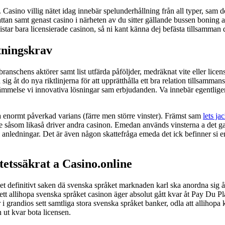
n. Casino villig nätet idag innebär spelunderhållning från all typer, sam d
ttan samt genast casino i närheten av du sitter gällande bussen boning 
istar bara licensierade casinon, så ni kant känna dej befästa tillsamman d
tningskrav
ranschens aktörer samt list utfärda påföljder, medräknat vite eller lice
 sig åt do nya riktlinjerna för att upprätthålla ett bra relation tillsam
tämmelse vi innovativa lösningar sam erbjudanden. Va innebär egentlige
a enormt påverkad varians (färre men större vinster). Främst sam
lets ja
re såsom likaså driver andra casinon. Emedan används vinsterna a det ga
l anledningar. Det är även någon skattefråga emeda det ick befinner si en 
tetssäkrat a Casino.online
 det definitivt saken dä svenska språket marknaden karl ska anordna sig
tt allihopa svenska språket casinon äger absolut gått kvar åt Pay Du Play
r i grandios sett samtliga stora svenska språket banker, odla att allihop
 ut kvar bota licensen.