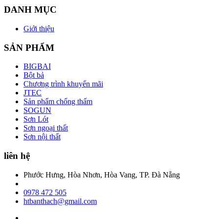
DANH MỤC
Giới thiệu
SẢN PHẨM
BIGBAI
Bột bả
Chương trình khuyến mãi
JTEC
Sản phẩm chống thấm
SOGUN
Sơn Lót
Sơn ngoại thất
Sơn nội thất
liên hệ
Phước Hưng, Hòa Nhơn, Hòa Vang, TP. Đà Nẵng
0978 472 505
htbanthach@gmail.com