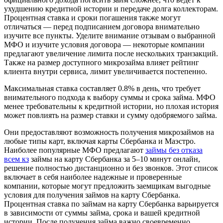
ухудшению кредитной истории и передаче долга коллекторам.
Процентная ставка и сроки погашения также могут
отличаться — перед подписанием договора внимательно
изучите все пункты. Уделите внимание отзывам о выбранной
МФО и изучите условия договора — некоторые компании
предлагают увеличение лимита после нескольких транзакций.
Также на размер доступного микрозайма влияет рейтинг
клиента внутри сервиса, лимит увеличивается постепенно.
Максимальная ставка составляет 0.8% в день, что требует
внимательного подхода к выбору суммы и срока займа. МФО
менее требовательны к кредитной истории, но плохая история
может повлиять на размер ставки и сумму одобряемого займа.
Они предоставляют возможность получения микрозаймов на
любые типы карт, включая карты Сбербанка и Маэстро.
Наиболее популярные МФО предлагают
займы без отказа
всем кз
займы на карту Сбербанка за 5–10 минут онлайн,
решение полностью дистанционно и без звонков. Этот список
включает в себя наиболее надежные и проверенные
компании, которые могут предложить заемщикам выгодные
условия для получения займов на карту Сбербанка.
Процентная ставка по займам на карту Сбербанка варьируется
в зависимости от суммы займа, срока и вашей кредитной
истории. После получения займа важно своевременно