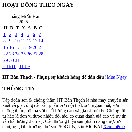
HOẠT ĐỘNG THEO NGÀY
Tháng Mười Hai
2025
H
B
T
N
S
B
C
1
2
3
4
5
6
7
8
9
10
11
12
13
14
15
16
17
18
19
20
21
22
23
24
25
26
27
28
29
30
31
« Th11
Th1 »
HT Bàn Thạch - Phụng sự khách hàng để dẫn đầu !
Mua Ngay
THÔNG TIN
Tập đoàn sơn & chống thấm HT Bàn Thạch là nhà máy chuyên sản
xuất và gia công các sản phẩm sơn nội thất, sơn ngoại thất, sơn
chống thấm, bột bả với chất lượng cao và giá cả hợp lý. Chúng tôi
tự hào là đơn vị được nhiều đối tác, cơ quan đánh giá cao về uy tín
và chất lượng dịch vụ. Các thương hiệu sản phẩm đang được ưa
chuộng tại thị trường như sơn SOGUN, sơn BIGBAI.
Xem thêm ›