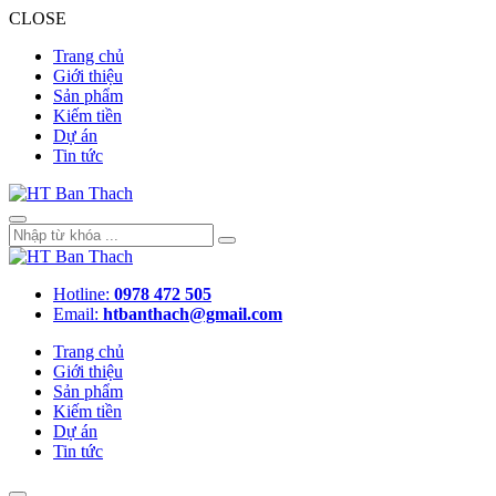
CLOSE
Trang chủ
Giới thiệu
Sản phẩm
Kiếm tiền
Dự án
Tin tức
Hotline:
0978 472 505
Email:
htbanthach@gmail.com
Trang chủ
Giới thiệu
Sản phẩm
Kiếm tiền
Dự án
Tin tức