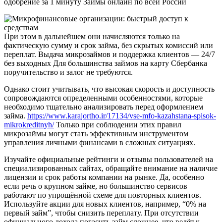
одобрение за 1 минуту Займы онлайн по всей России
При этом в дальнейшем они начисляются только на
фактическую сумму и срок займа, без скрытых комиссий или
переплат. Выдача микрозаймов и поддержка клиентов — 24/7
без выходных Для большинства займов на карту Сбербанка
поручительство и залог не требуются.
Однако стоит учитывать, что высокая скорость и доступность
сопровождаются определенными особенностями, которые
необходимо тщательно анализировать перед оформлением
займа.
https://www.karajortho.ir/17134/vse-mfo-kazahstana-spisok-
mikrokreditnyh/
Только при соблюдении этих правил
микрозаймы могут стать эффективным инструментом
управления личными финансами в сложных ситуациях.
Изучайте официальные рейтинги и отзывы пользователей на
специализированных сайтах, обращайте внимание на наличие
лицензии и срок работы компании на рынке. Да, особенно
если речь о крупном займе, но большинство сервисов
работают по упрощённой схеме для повторных клиентов.
Используйте акции для новых клиентов, например, “0% на
первый займ”, чтобы снизить переплату. При отсутствии
официального дохода погасить займ сложнее, что ведёт к