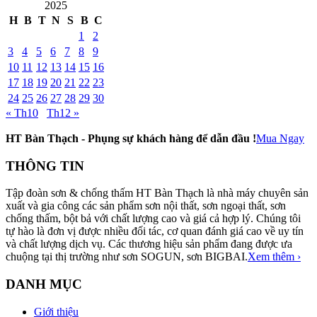
2025
H
B
T
N
S
B
C
1
2
3
4
5
6
7
8
9
10
11
12
13
14
15
16
17
18
19
20
21
22
23
24
25
26
27
28
29
30
« Th10
Th12 »
HT Bàn Thạch - Phụng sự khách hàng để dẫn đầu !
Mua Ngay
THÔNG TIN
Tập đoàn sơn & chống thấm HT Bàn Thạch là nhà máy chuyên sản
xuất và gia công các sản phẩm sơn nội thất, sơn ngoại thất, sơn
chống thấm, bột bả với chất lượng cao và giá cả hợp lý. Chúng tôi
tự hào là đơn vị được nhiều đối tác, cơ quan đánh giá cao về uy tín
và chất lượng dịch vụ. Các thương hiệu sản phẩm đang được ưa
chuộng tại thị trường như sơn SOGUN, sơn BIGBAI.
Xem thêm ›
DANH MỤC
Giới thiệu