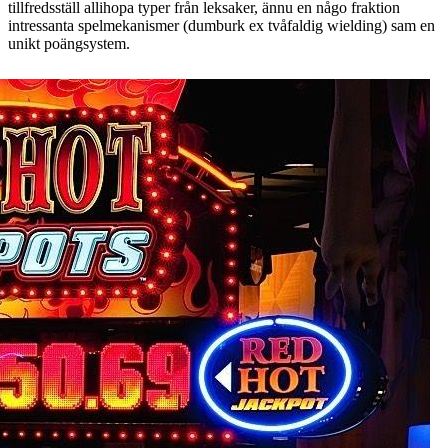
tillfredsställ allihopa typer från leksaker, ännu en någo fraktion
intressanta spelmekanismer (dumburk ex tvåfaldig wielding) sam en
unikt poängsystem.