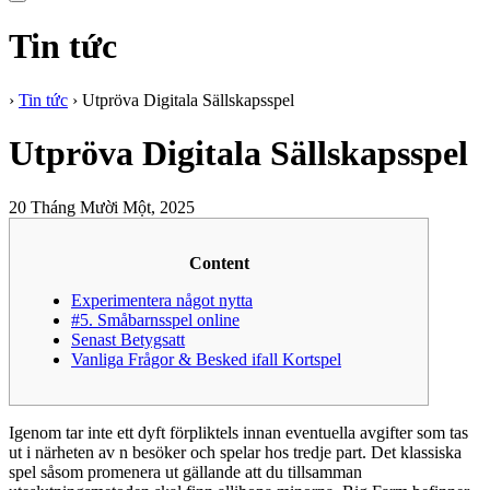
Tin tức
›
Tin tức
›
Utpröva Digitala Sällskapsspel
Utpröva Digitala Sällskapsspel
20 Tháng Mười Một, 2025
Content
Experimentera något nytta
#5. Småbarnsspel online
Senast Betygsatt
Vanliga Frågor & Besked ifall Kortspel
Igenom tar inte ett dyft förpliktels innan eventuella avgifter som tas
ut i närheten av n besöker och spelar hos tredje part. Det klassiska
spel såsom promenera ut gällande att du tillsamman