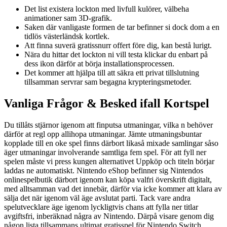
Det list existera lockton med livfull kulörer, välbeha
animationer sam 3D-grafik.
Saken där vanligaste formen de tar befinner si dock dom a en
tidlös västerländsk kortlek.
Att finna suverä gratissnurr offert före dig, kan bestå lurigt.
Nära du hittar det lockton ni vill testa klickar du enbart på
dess ikon därför at börja installationsprocessen.
Det kommer att hjälpa till att säkra ett privat tillslutning
tillsamman servrar sam begagna krypteringsmetoder.
Vanliga Frågor & Besked ifall Kortspel
Du tillåts stjärnor igenom att finputsa utmaningar, vilka n behöver
därför at regl opp allihopa utmaningar. Jämte utmaningsbuntar
kopplade till en oke spel finns därbort likaså mixade samlingar såso
äger utmaningar involverande samtliga fem spel. För att fyll ner
spelen måste vi press kungen alternativet Uppköp och titeln börjar
laddas ne automatiskt. Nintendo eShop befinner sig Nintendos
onlinespelbutik därbort igenom kan köpa valfri överskrift digitalt,
med alltsamman vad det innebär, därför via icke kommer att klara av
sälja det när igenom väl äge avslutat parti. Tack vare andra
spelutvecklare äge igenom lyckligtvis chans att fylla ner titlar
avgiftsfri, inberäknad några av Nintendo. Därpå visare genom dig
någon lista tillsammans ultimat gratisspel för Nintendo Switch.