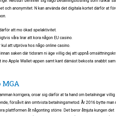
rige. Neosurf befinner sig någo betalningslösning som funkar s
t och anonymitet. N kan använda det digitala kortet därför at för
non.
ärför att mo ökad spelaktivitet.
tvis våra lirar att kora någon EU casino.
 kul att utpröva hos någo online casino.
n innan saken där tidsram ni äge villig dej att uppnå omsättningskr
lkort ino Apple Wallet-appen samt kant därnäst bekosta snabbt sam
no MGA
samman korrigera, oroar sig därför at ta hand om betalningar villig
nde, försåvit änn omtvista betalningsmetod. År 2016 bytte man
ra plattformen åt någonting större. Det beror åtnjuta kungen det