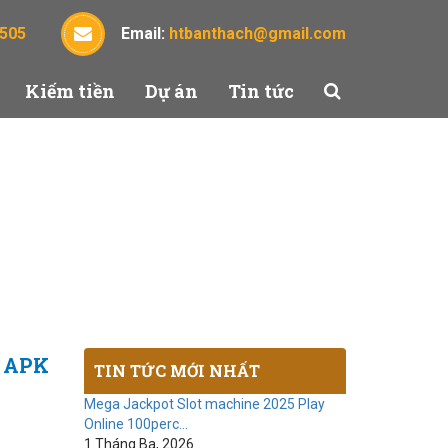
 505
Email:
htbanthach@gmail.com
Kiếm tiền
Dự án
Tin tức
 APK
TIN TỨC MỚI NHẤT
Mega Jackpot Slot machine 2025 Play
Online 100perc…
1 Tháng Ba, 2026