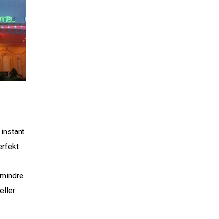
instant
erfekt
 mindre
eller