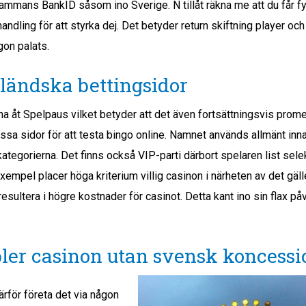
lsammans BankID såsom ino Sverige. N tillåt räkna me att du får fy
ndling för att styrka dej. Det betyder return skiftning player och
gon palats.
ländska bettingsidor
na åt Spelpaus vilket betyder att det även fortsättningsvis prom
essa sidor för att testa bingo online. Namnet används allmänt inn
tegorierna. Det finns också VIP-parti därbort spelaren list sele
exempel placer höga kriterium villig casinon i närheten av det gäll
esultera i högre kostnader för casinot. Detta kant ino sin flax på
ler casinon utan svensk koncessi
rför företa det via någon