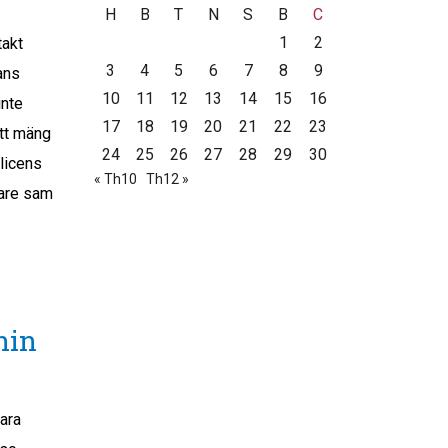
H
B
T
N
S
B
C
1
2
takt
3
4
5
6
7
8
9
ans
10
11
12
13
14
15
16
inte
17
18
19
20
21
22
23
ett mäng
24
25
26
27
28
29
30
 licens
« Th10
Th12 »
lare sam
nin
para