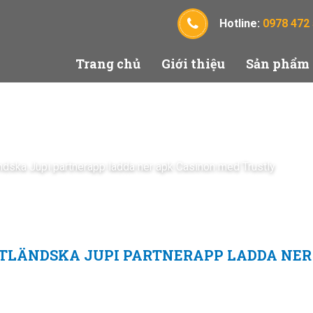
Hotline:
0978 472
Trang chủ
Giới thiệu
Sản phẩm
ndska Jupi partnerapp ladda ner apk Casinon med Trustly
TLÄNDSKA JUPI PARTNERAPP LADDA NER