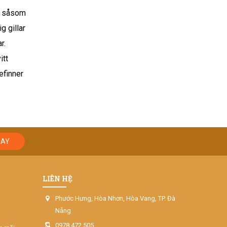
er såsom
 gillar
r.
itt
efinner
GAY
LIÊN HỆ
Phước Hưng, Hòa Nhơn, Hòa Vang, TP. Đà
Nẵng
0978 472 505