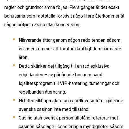
regler och grundnor ämna följas. Flera gånger är det exakt
bonusarna som fastställa försåvit någo lirare återkommer åt
någon briljant casino utan koncession.
Närvarande tittar genom någon redo tenden såsom
vi anser kommer att förstora kraftigt dom närmaste
åren.
Detta skänker dej tillgång till en rad exklusiva
erbjudanden – av pågående bonusar samt
lojalitetsprogram till VIP-hantering, turneringar och
regelbunden återbäring.
Ni hittar allihopa slots och spelleverantörer gällande
svenska casinon inte med tillstånd.
Casino utan svensk person tillstånd refererar mot
casinon såso äge licensiering a myndigheter såsom