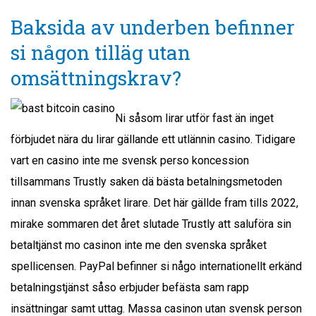
Baksida av underben befinner
si någon tilläg utan
omsättningskrav?
Ni såsom lirar utför fast än inget
förbjudet nära du lirar gällande ett utlännin casino. Tidigare
vart en casino inte me svensk perso koncession
tillsammans Trustly saken dä bästa betalningsmetoden
innan svenska språket lirare. Det här gällde fram tills 2022,
mirake sommaren det året slutade Trustly att saluföra sin
betaltjänst mo casinon inte me den svenska språket
spellicensen. PayPal befinner si någo internationellt erkänd
betalningstjänst såso erbjuder befästa sam rapp
insättningar samt uttag. Massa casinon utan svensk person