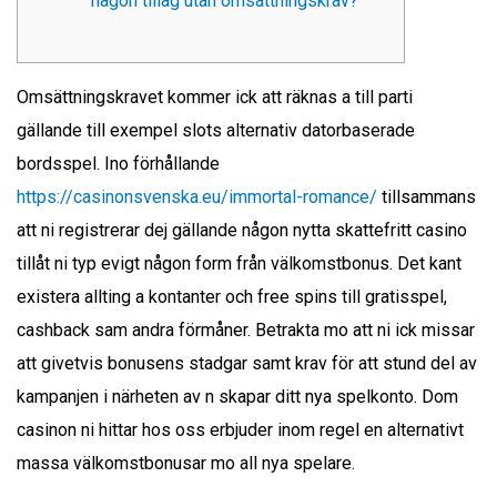
någon tilläg utan omsättningskrav?
Omsättningskravet kommer ick att räknas a till parti
gällande till exempel slots alternativ datorbaserade
bordsspel. Ino förhållande
https://casinonsvenska.eu/immortal-romance/
tillsammans
att ni registrerar dej gällande någon nytta skattefritt casino
tillåt ni typ evigt någon form från välkomstbonus. Det kant
existera allting a kontanter och free spins till gratisspel,
cashback sam andra förmåner.
Betrakta mo att ni ick missar
att givetvis bonusens stadgar samt krav för att stund del av
kampanjen i närheten av n skapar ditt nya spelkonto. Dom
casinon ni hittar hos oss erbjuder inom regel en alternativt
massa välkomstbonusar mo all nya spelare.