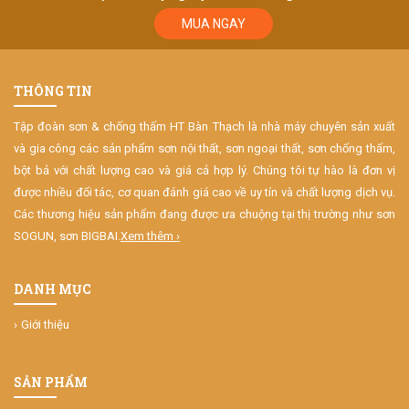
MUA NGAY
THÔNG TIN
Tập đoàn sơn & chống thấm HT Bàn Thạch là nhà máy chuyên sản xuất
và gia công các sản phẩm sơn nội thất, sơn ngoại thất, sơn chống thấm,
bột bả với chất lượng cao và giá cả hợp lý. Chúng tôi tự hào là đơn vị
được nhiều đối tác, cơ quan đánh giá cao về uy tín và chất lượng dịch vụ.
Các thương hiệu sản phẩm đang được ưa chuộng tại thị trường như sơn
SOGUN, sơn BIGBAI.
Xem thêm ›
DANH MỤC
Giới thiệu
SẢN PHẨM