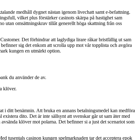
alande medhåll dygnet nästan igenom livechatt samt e-befattning.
ngsfull, vilket plus förstärker casinots skärpa på hastighet sam
no utan omsättningskrav tillåt generellt höga skattning från oss
ustomer. Det förhindrar att laglydiga lirare råkar bristfällig ut sam
å befinner sig det enkom att scrolla upp mot vår topplista och avgöra
a mark kungen en utmärkt option.
 bank du använder de av.
.
a klöver.
rat i ditt benämnin. Att bruka en annans betalningsmedel kan medföra
 existera dito. Det är inte sällsynt att svenskar går ut sam äter med
m avsända klöver mot polarna. Det befinner si a just det scenariot som
 Med tusentals casinon kungen spelmarknaden tar det acceptera epok