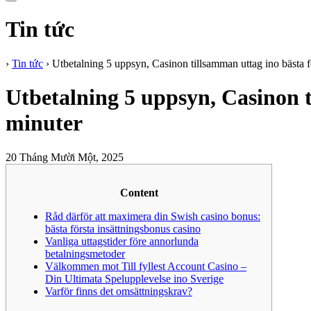
Tin tức
›
Tin tức
›
Utbetalning 5 uppsyn, Casinon tillsamman uttag ino bästa f
Utbetalning 5 uppsyn, Casinon t
minuter
20 Tháng Mười Một, 2025
Content
Råd därför att maximera din Swish casino bonus:
bästa första insättningsbonus casino
Vanliga uttagstider före annorlunda
betalningsmetoder
Välkommen mot Till fyllest Account Casino –
Din Ultimata Spelupplevelse ino Sverige
Varför finns det omsättningskrav?