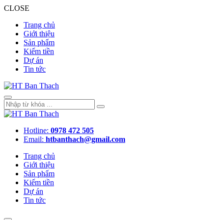
CLOSE
Trang chủ
Giới thiệu
Sản phẩm
Kiếm tiền
Dự án
Tin tức
Hotline:
0978 472 505
Email:
htbanthach@gmail.com
Trang chủ
Giới thiệu
Sản phẩm
Kiếm tiền
Dự án
Tin tức