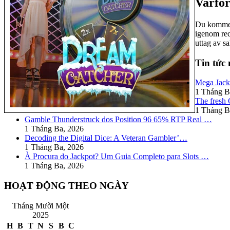
Varför
Du kommer 
igenom rece
uttag av sa
Tin tức
Mega Jack
1 Tháng B
The fresh
1 Tháng B
Gamble Thunderstruck dos Position 96 65% RTP Real …
1 Tháng Ba, 2026
Decoding the Digital Dice: A Veteran Gambler’…
1 Tháng Ba, 2026
À Procura do Jackpot? Um Guia Completo para Slots …
1 Tháng Ba, 2026
HOẠT ĐỘNG THEO NGÀY
Tháng Mười Một
2025
H
B
T
N
S
B
C