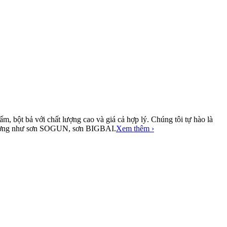
, bột bả với chất lượng cao và giá cả hợp lý. Chúng tôi tự hào là
ị trường như sơn SOGUN, sơn BIGBAI.
Xem thêm ›