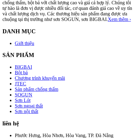
chống thấm, bột bả với chất lượng cao và giá cả hợp lý. Chúng tôi
tự hào là đơn vị được nhiều đối tác, cơ quan đánh giá cao về uy tín
và chất lượng dịch vụ. Các thương hiệu sản phẩm đang được ưa
chuộng tại thị trường như sơn SOGUN, sơn BIGBAI.
Xem thêm ›
DANH MỤC
Giới thiệu
SẢN PHẨM
BIGBAI
Bột bả
Chương trình khuyến mãi
JTEC
Sản phẩm chống thấm
SOGUN
Sơn Lót
Sơn ngoại thất
Sơn nội thất
liên hệ
Phước Hưng, Hòa Nhơn, Hòa Vang, TP. Đà Nẵng