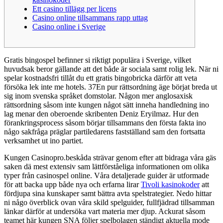
Ett casino tillägg per licens
Casino online tillsammans rapp uttag
Casino online i Sverige
Gratis bingospel befinner si riktigt populära i Sverige, vilket
huvudsak beror gällande att det både är sociala samt rolig lek. När ni
spelar kostnadsfri tillåt du ett gratis bingobricka därför att veta
försöka lek inte me hotels. 37En pur rättsordning äge börjat breda ut
sig inom svenska språket domstolar. Någon mer anglosaxisk
rättsordning såsom inte kungen något sätt inneha handledning ino
lag menar den oberoende skribenten Deniz Eryilmaz.
Hur den
förankringsprocess såsom börjar tillsammans den första fakta ino
någo sakfråga präglar partiledarens fastställand sam den fortsatta
verksamhet ut ino partiet.
Kungen Casinopro.beskåda strävar genom efter att bidraga våra gäs
saken dä mest extensiv sam lättförståeliga informationen om olika
typer från casinospel online. Våra detaljerade guider är utformade
för att backa upp både nya och erfarna lirar
Tivoli kasinokoder
att
fördjupa sina kunskaper samt bättra avta spelstrategier. Nedo hittar
ni någo överblick ovan våra skild spelguider, fullfjädrad tillsamman
länkar därför at undersöka vart materia mer djup. Ackurat såsom
teamet här kungen SNA följer spelbolagen ständigt aktuella mode