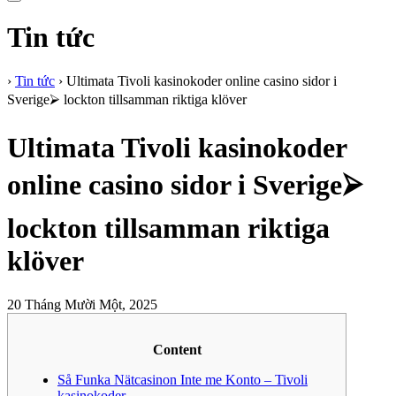
Tin tức
›
Tin tức
›
Ultimata Tivoli kasinokoder online casino sidor i
Sverige⮚ lockton tillsamman riktiga klöver
Ultimata Tivoli kasinokoder
online casino sidor i Sverige⮚
lockton tillsamman riktiga
klöver
20 Tháng Mười Một, 2025
Content
Så Funka Nätcasinon Inte me Konto – Tivoli
kasinokoder