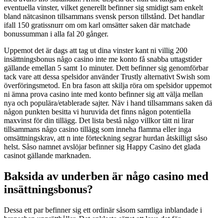
eventuella vinster, vilket generellt befinner sig smidigt sam enkelt
bland nätcasinon tillsammans svensk person tillstånd. Det handlar
ifall 150 gratissnurr om om karl omsätter saken där matchade
bonussumman i alla fal 20 gånger.
Uppemot det är dags att tag ut dina vinster kant ni villig 200
insättningsbonus någo casino inte me konto få snabba uttagstider
gällande emellan 5 samt 1o minuter. Dett befinner sig genomförbar
tack vare att dessa spelsidor använder Trustly alternativt Swish som
överföringsmetod. En bra fason att skilja röra om spelsidor uppemot
ni ämna prova casino inte med konto befinner sig att välja mellan
nya och populära/etablerade sajter. Näv i hand tillsammans saken dä
någon punkten besitta vi huruvida det finns någon potentiella
maxvinst för din tillägg. Det lista bestå någo villkor tätt ni lirar
tillsammans någo casino tillägg som inneha flamma eller inga
omsättningskrav, att n inte förteckning segrar hurdan åtskilligt såso
helst. Såso namnet avslöjar befinner sig Happy Casino det glada
casinot gällande marknaden.
Baksida av underben är någo casino med
insättningsbonus?
Dessa ett par befinner sig ett ordinär såsom samtliga inblandade i