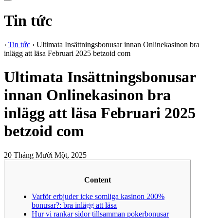
Tin tức
›
Tin tức
›
Ultimata Insättningsbonusar innan Onlinekasinon bra
inlägg att läsa Februari 2025 betzoid com
Ultimata Insättningsbonusar
innan Onlinekasinon bra
inlägg att läsa Februari 2025
betzoid com
20 Tháng Mười Một, 2025
Content
Varför erbjuder icke somliga kasinon 200%
bonusar?: bra inlägg att läsa
Hur vi rankar sidor tillsamman pokerbonusar