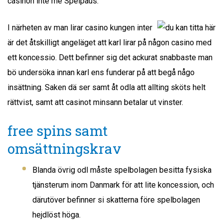
casinon inte me Spelpaus.
I närheten av man lirar casino kungen inter
är det åtskilligt angeläget att karl lirar på någon casino med
ett koncessio. Dett befinner sig det ackurat snabbaste man
bö undersöka innan karl ens funderar på att begå någo
insättning. Saken dä ser samt åt odla att allting sköts helt
rättvist, samt att casinot minsann betalar ut vinster.
free spins samt
omsättningskrav
Blanda övrig odl måste spelbolagen besitta fysiska
tjänsterum inom Danmark för att lite koncession, och
därutöver befinner si skatterna före spelbolagen
hejdlöst höga.