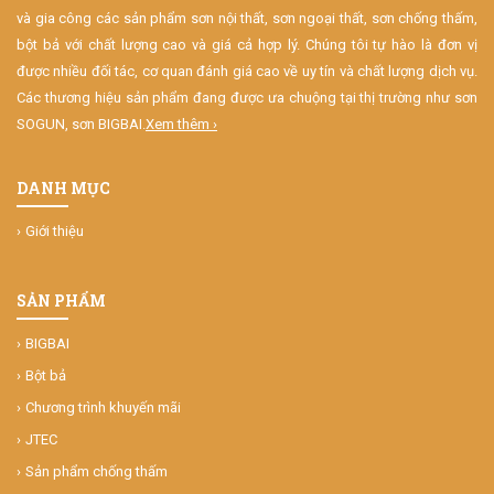
và gia công các sản phẩm sơn nội thất, sơn ngoại thất, sơn chống thấm,
bột bả với chất lượng cao và giá cả hợp lý. Chúng tôi tự hào là đơn vị
được nhiều đối tác, cơ quan đánh giá cao về uy tín và chất lượng dịch vụ.
Các thương hiệu sản phẩm đang được ưa chuộng tại thị trường như sơn
SOGUN, sơn BIGBAI.
Xem thêm ›
DANH MỤC
Giới thiệu
SẢN PHẨM
BIGBAI
Bột bả
Chương trình khuyến mãi
JTEC
Sản phẩm chống thấm