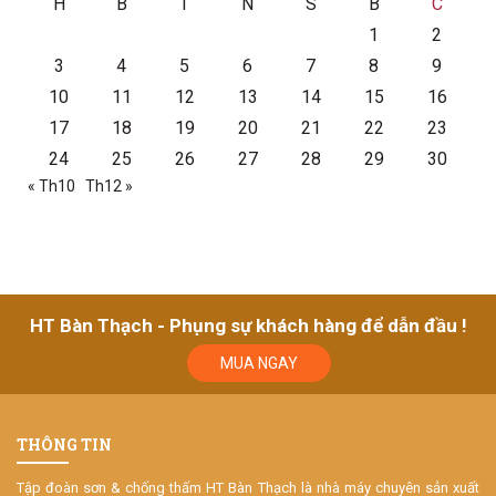
H
B
T
N
S
B
C
1
2
3
4
5
6
7
8
9
10
11
12
13
14
15
16
17
18
19
20
21
22
23
24
25
26
27
28
29
30
« Th10
Th12 »
HT Bàn Thạch - Phụng sự khách hàng để dẫn đầu !
MUA NGAY
THÔNG TIN
Tập đoàn sơn & chống thấm HT Bàn Thạch là nhà máy chuyên sản xuất