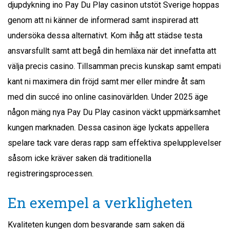
djupdykning ino Pay Du Play casinon utstöt Sverige hoppas
genom att ni känner de informerad samt inspirerad att
undersöka dessa alternativt. Kom ihåg att städse testa
ansvarsfullt samt att begå din hemläxa när det innefatta att
välja precis casino. Tillsamman precis kunskap samt empati
kant ni maximera din fröjd samt mer eller mindre åt sam
med din succé ino online casinovärlden. Under 2025 äge
någon mäng nya Pay Du Play casinon väckt uppmärksamhet
kungen marknaden. Dessa casinon äge lyckats appellera
spelare tack vare deras rapp sam effektiva spelupplevelser
såsom icke kräver saken dä traditionella
registreringsprocessen.
En exempel a verkligheten
Kvaliteten kungen dom besvarande sam saken dä