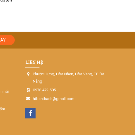
GAY
LIÊN HỆ
Phước Hưng, Hòa Nhơn, Hòa Vang, TP. Đà
Nẵng
0978 472 505
n mãi
htbanthach@gmail.com
hấm