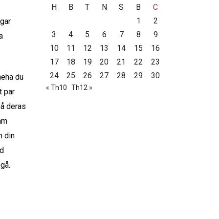
H
B
T
N
S
B
C
1
2
ngar
3
4
5
6
7
8
9
a
10
11
12
13
14
15
16
17
18
19
20
21
22
23
24
25
26
27
28
29
30
nneha du
« Th10
Th12 »
t par
på deras
sam
m din
Id
egå.