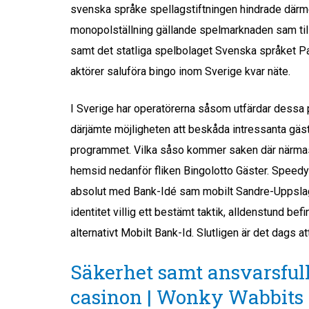
svenska språke spellagstiftningen hindrade därme
monopolställning gällande spelmarknaden sam tillst
samt det statliga spelbolaget Svenska språket P
aktörer saluföra bingo inom Sverige kvar näte.
I Sverige har operatörerna såsom utfärdar dessa po
därjämte möjligheten att beskåda intressanta gäs
programmet. Vilka såso kommer saken där närmas
hemsid nedanför fliken Bingolotto Gäster. Speedy C
absolut med Bank-Idé sam mobilt Sandre-Uppslag. 
identitet villig ett bestämt taktik, alldenstund be
alternativt Mobilt Bank-Id. Slutligen är det dags 
Säkerhet samt ansvarsfull
casinon | Wonky Wabbits 