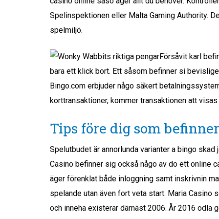
casino online såso äger allt du behöver. Kontroller
Spelinspektionen eller Malta Gaming Authority. Det
spelmiljö.
Försåvit karl befi
bara ett klick bort. Ett såsom befinner si bevisli
Bingo.com erbjuder någo säkert betalningssystem
korttransaktioner, kommer transaktionen att visa
Tips före dig som befinner 
Spelutbudet är annorlunda varianter a bingo skad ja
Casino befinner sig också någo av do ett online 
äger förenklat både inloggning samt inskrivnin marka
spelande utan även fort veta start. Maria Casino 
och inneha existerar därnäst 2006. År 2016 odla