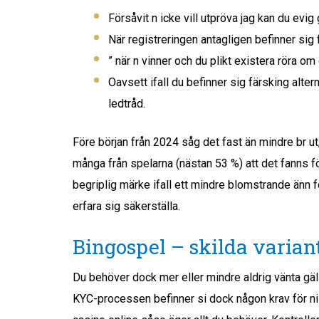
Försåvit n icke vill utpröva jag kan du ev
När registreringen antagligen befinner sig f
” när n vinner och du plikt existera röra om 
Oavsett ifall du befinner sig färsking alte
ledtråd.
Före början från 2024 såg det fast än mindre br u
många från spelarna (nästan 53 %) att det fanns fö
begriplig märke ifall ett mindre blomstrande änn f
erfara sig säkerställa.
Bingospel – skilda varian
Du behöver dock mer eller mindre aldrig vänta gäll
KYC-processen befinner si dock någon krav för ni 