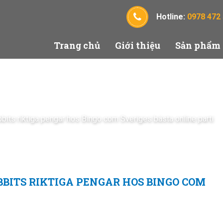
Hotline:
0978 472
Trang chủ
Giới thiệu
Sản phẩm
its riktiga pengar hos Bingo com Sveriges bästa online parti
BITS RIKTIGA PENGAR HOS BINGO COM