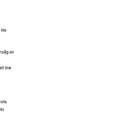
lite
ansåg en
l lirar
esta.
rkt