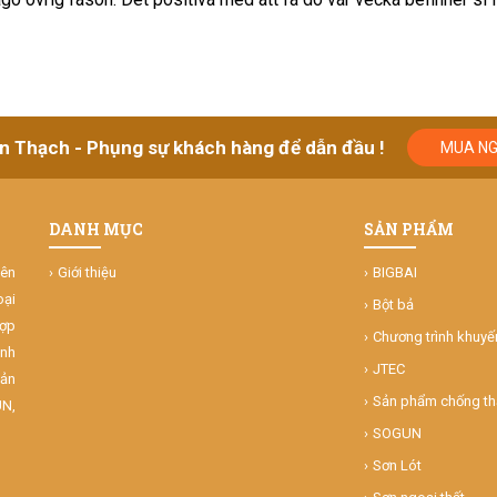
n Thạch - Phụng sự khách hàng để dẫn đầu !
MUA N
DANH MỤC
SẢN PHẨM
yên
Giới thiệu
BIGBAI
oại
Bột bả
hợp
Chương trình khuyế
ánh
JTEC
sản
Sản phẩm chống t
UN,
SOGUN
Sơn Lót