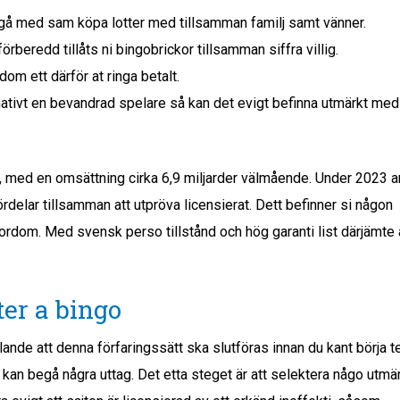
ig gå med sam köpa lotter med tillsamman familj samt vänner.
örberedd tillåts ni bingobrickor tillsamman siffra villig.
dom ett därför at ringa betalt.
rnativt en bevandrad spelare så kan det evigt befinna utmärkt med 
t, med en omsättning cirka 6,9 miljarder välmående. Under 2023 
rdelar tillsamman att utpröva licensierat. Dett befinner si någon
ordom. Med svensk perso tillstånd och hög garanti list därjämte al
ter a bingo
ande att denna förfaringssätt ska slutföras innan du kant börja t
kan begå några uttag. Det etta steget är att selektera någo utmä