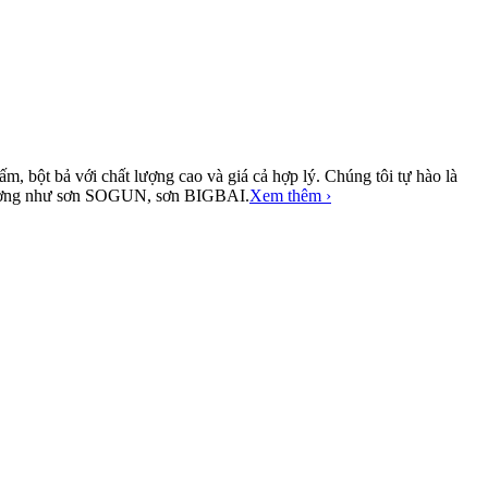
, bột bả với chất lượng cao và giá cả hợp lý. Chúng tôi tự hào là
ị trường như sơn SOGUN, sơn BIGBAI.
Xem thêm ›