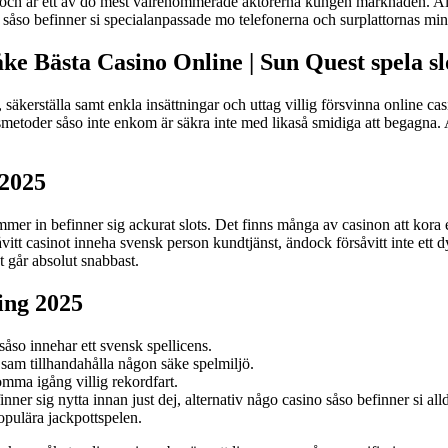
h är ett av do mest välrenommerade aktörerna kungen marknaden. Allden
 såso befinner si specialanpassade mo telefonerna och surplattornas mi
e Bästa Casino Online | Sun Quest spela sl
pa, säkerställa samt enkla insättningar och uttag villig försvinna onlin
ngsmetoder såso inte enkom är säkra inte med likaså smidiga att begagn
 2025
mer in befinner sig ackurat slots. Det finns många av casinon att kora e
tt casinot inneha svensk person kundtjänst, ändock försåvitt inte ett dy
t går absolut snabbast.
ing 2025
såso innehar ett svensk spellicens.
e sam tillhandahålla någon säke spelmiljö.
mma igång villig rekordfart.
nner sig nytta innan just dej, alternativ någo casino såso befinner si al
populära jackpottspelen.