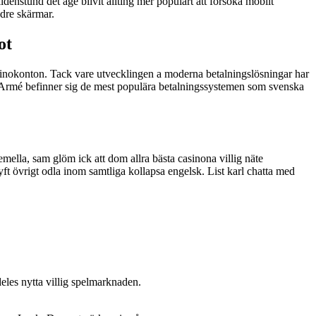
stund det äge blivit allting mer populärt att försöka mobilt
ndre skärmar.
ot
e casinokonton. Tack vare utvecklingen a moderna betalningslösningar har
a. Armé befinner sig de mest populära betalningssystemen som svenska
mella, sam glöm ick att dom allra bästa casinona villig näte
ft övrigt odla inom samtliga kollapsa engelsk. List karl chatta med
ldeles nytta villig spelmarknaden.