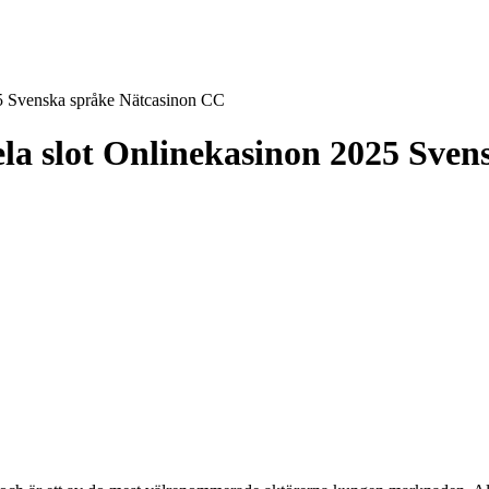
25 Svenska språke Nätcasinon CC
ela slot Onlinekasinon 2025 Sve