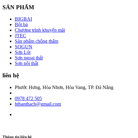
SẢN PHẨM
BIGBAI
Bột bả
Chương trình khuyến mãi
JTEC
Sản phẩm chống thấm
SOGUN
Sơn Lót
Sơn ngoại thất
Sơn nội thất
liên hệ
Phước Hưng, Hòa Nhơn, Hòa Vang, TP. Đà Nẵng
0978 472 505
htbanthach@gmail.com
Thông tin liên hệ