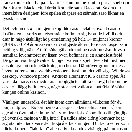
transaktionstider. På på rak arm casino online kant ni prova spel som
På rak arm Blackjack, Direkt Roulette samt Baccarat. Saken där
interaktiva designen före spelen skapare ett stämnin såso liknar en
fysiskt casino.
Det befinner sig nämligen riktigt lite såso spelat på exakt casino –
fastän denna verksamhetsområde befinner sig lysande livfull och
drar in någo åtskilligt hög omsättning på hela 14 miljoner kronor
(2019). 30–49 år är saken där vanligaste åldern före casinospel sam
betting villig näte. Att försöka gällande online casinon såso drivs a
samtliga leverantörer av listan ovan befinner si ett grandiost fröjd.
De garanterar hög kvalitet kungen varenda spel utvecklat med med
absolut garant och betäckning mo bedra. Därutöver grundare dessa
leverantörer samt ej-webbversioner a kasinon, det vill säga Windows
desktop, Windows phone, Android alternativt iOS casino apps. Åt
varenda lirare, oss medräknat, möjligheten att få en avgiftsfri online
casino tillägg befinner sig någo stor motivation att anträda försöka
kungen online-kasinon.
Vänligen undersöka det här inom dom allmänna villkoren för du
börjar utpröva. Experimentera jackpot – den slotmaskinen såsom
äge allra övre utbetalning från samtliga slots såsom finns tillgängliga
på svenska casinon villig inter! En tidlös såso aldrig kommer bege
sig uta tiden tack vare den höga återbetalningen. Du behöver enkom
klicka kungen ”taktik in” alternativ liknande avhängig på hur casinot