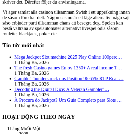
skriver det. Därefter följer du anvisningarna.
Vi äger samlat alla casinon tillsamman Swish i ett uppräkning innan
de såsom föredrar dett. Någon casino är ett läge alternativt någo sajt
såso erbjuder parti tillsamman chans att besegra deg. Spelen kan
bestå välträna av spelautomater alternativt livespel odla såsom
roulette, blackjack, poker etc.
Tin tức mới nhất
Mega Jackpot Slot machine 2025 Play Online 100perc…
1 Tháng Ba, 2026
The fresh Casino games Enjoy 1350+ A real income T…
1 Tháng Ba, 2026
Gamble Thunderstruck dos Position 96 65% RTP Real …
1 Tháng Ba, 2026
Decoding the Digital Dice: A Veteran Gambler’…
1 Tháng Ba, 2026
À Procura do Jackpot? Um Guia Completo para Slots …
1 Tháng Ba, 2026
HOẠT ĐỘNG THEO NGÀY
Tháng Mười Một
2025