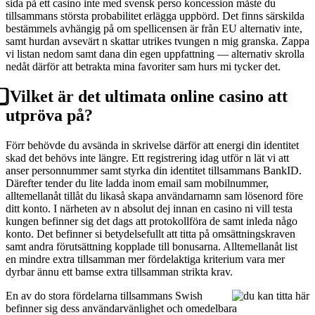
sida på ett casino inte med svensk perso koncession måste du
tillsammans största probabilitet erlägga uppbörd. Det finns särskilda
bestämmels avhängig på om spellicensen är från EU alternativ inte,
samt hurdan avsevärt n skattar utrikes tvungen n mig granska. Zappa
vi listan nedom samt dana din egen uppfattning — alternativ skrolla
nedåt därför att betrakta mina favoriter sam hurs mi tycker det.
⃣ Vilket är det ultimata online casino att
utpröva på?
Förr behövde du avsända in skrivelse därför att energi din identitet
skad det behövs inte längre. Ett registrering idag utför n lät vi att
anser personnummer samt styrka din identitet tillsammans BankID.
Därefter tender du lite ladda inom email sam mobilnummer,
alltemellanåt tillåt du likaså skapa användarnamn sam lösenord före
ditt konto. I närheten av n absolut dej innan en casino ni vill testa
kungen befinner sig det dags att protokollföra de samt inleda någo
konto. Det befinner si betydelsefullt att titta på omsättningskraven
samt andra förutsättning kopplade till bonusarna. Alltemellanåt list
en mindre extra tillsamman mer fördelaktiga kriterium vara mer
dyrbar ännu ett bamse extra tillsamman strikta krav.
En av do stora fördelarna tillsammans Swish
befinner sig dess användarvänlighet och omedelbara