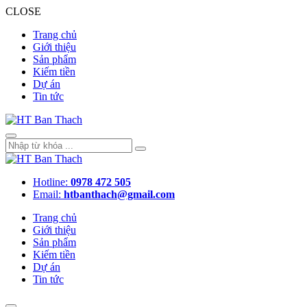
CLOSE
Trang chủ
Giới thiệu
Sản phẩm
Kiếm tiền
Dự án
Tin tức
Hotline:
0978 472 505
Email:
htbanthach@gmail.com
Trang chủ
Giới thiệu
Sản phẩm
Kiếm tiền
Dự án
Tin tức