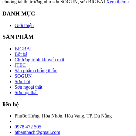
chuộng tại thị trường như sơn SOGUN, sơn BIGBAI.
Xem thêm ›
DANH MỤC
Giới thiệu
SẢN PHẨM
BIGBAI
Bột bả
Chương trình khuyến mãi
JTEC
Sản phẩm chống thấm
SOGUN
Sơn Lót
Sơn ngoại thất
Sơn nội thất
liên hệ
Phước Hưng, Hòa Nhơn, Hòa Vang, TP. Đà Nẵng
0978 472 505
htbanthach@gmail.com