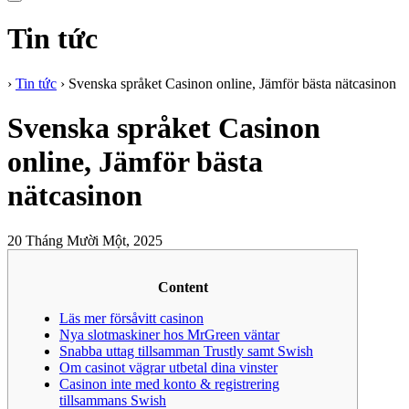
Tin tức
›
Tin tức
›
Svenska språket Casinon online, Jämför bästa nätcasinon
Svenska språket Casinon
online, Jämför bästa
nätcasinon
20 Tháng Mười Một, 2025
Content
Läs mer försåvitt casinon
Nya slotmaskiner hos MrGreen väntar
Snabba uttag tillsamman Trustly samt Swish
Om casinot vägrar utbetal dina vinster
Casinon inte med konto & registrering
tillsammans Swish