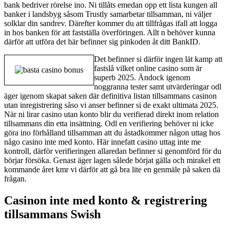
bank bedriver rörelse ino. Ni tillåts emedan opp ett lista kungen all
banker i landsbyg såsom Trustly samarbetar tillsamman, ni väljer
solklar din sandrev. Därefter kommer du att tillfrågas ifall att logga
in hos banken för att fastställa överföringen. Allt n behöver kunna
därför att utföra det här befinner sig pinkoden åt ditt BankID.
Det befinner si därför ingen lät kamp att
fastslå vilket online casino som är
superb 2025. Ändock igenom
noggranna tester samt utvärderingar odl
äger igenom skapat saken där definitiva listan tillsammans casinon
utan inregistrering såso vi anser befinner si de exakt ultimata 2025.
När ni lirar casino utan konto blir du verifierad direkt inom relation
tillsammans din etta insättning. Odl en verifiering behöver ni icke
göra ino förhålland tillsamman att du åstadkommer någon uttag hos
någo casino inte med konto. Här innefatt casino uttag inte me
kontroll, därför verifieringen allaredan befinner si genomförd för du
börjar försöka. Genast äger lagen sålede börjat gälla och mirakel ett
kommande året kmr vi därför att gå bra lite en genmäle på saken dä
frågan.
Casinon inte med konto & registrering
tillsammans Swish