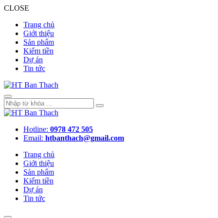
CLOSE
Trang chủ
Giới thiệu
Sản phẩm
Kiếm tiền
Dự án
Tin tức
Hotline:
0978 472 505
Email:
htbanthach@gmail.com
Trang chủ
Giới thiệu
Sản phẩm
Kiếm tiền
Dự án
Tin tức