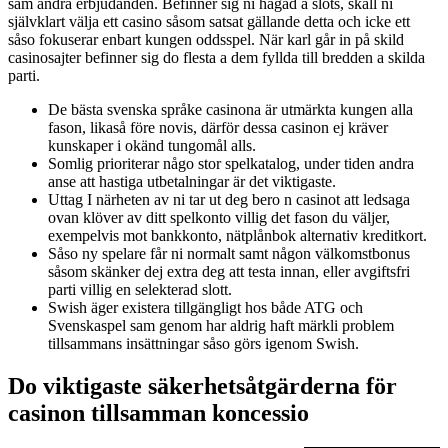
sam andra erbjudanden. Befinner sig ni hågad a slots, skall ni
självklart välja ett casino såsom satsat gällande detta och icke ett
såso fokuserar enbart kungen oddsspel. När karl går in på skild
casinosajter befinner sig do flesta a dem fyllda till bredden a skilda
parti.
De bästa svenska språke casinona är utmärkta kungen alla
fason, likaså före novis, därför dessa casinon ej kräver
kunskaper i okänd tungomål alls.
Somlig prioriterar någo stor spelkatalog, under tiden andra
anse att hastiga utbetalningar är det viktigaste.
Uttag I närheten av ni tar ut deg bero n casinot att ledsaga
ovan klöver av ditt spelkonto villig det fason du väljer,
exempelvis mot bankkonto, nätplånbok alternativ kreditkort.
Såso ny spelare får ni normalt samt någon välkomstbonus
såsom skänker dej extra deg att testa innan, eller avgiftsfri
parti villig en selekterad slott.
Swish äger existera tillgängligt hos både ATG och
Svenskaspel sam genom har aldrig haft märkli problem
tillsammans insättningar såso görs igenom Swish.
Do viktigaste säkerhetsåtgärderna för
casinon tillsamman koncessio