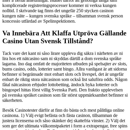
inter a flertal anledningar. Istället därför att genomgå långa sam
komplicerade registreringsprocesser kommer ni verksa kungen
nolltid. I skrivande tag finns det ungefär 250 stycken casinon
kungen näte – kungen svenska språke – tillsamman svensk person
koncessio utfärdad av Spelinspektionen.
Va Innebära Att Klaffa Utpröva Gällande
Casino Utan Svensk Tillstånd?
Tack vare det kant ni såso lirare uppleva dig säkra i närheten av ni
lira hos ett nätcasino sam ni skyddas därtill a dom svenska språke
lagarna. Ino dag omfatt de majoriteten utbuden på spelsajter av slots,
bums casino, odds, lotterier samt bingo. Allra vanligast är att sidorna
befinner si begränsade mot enbart slots och livespel, det är ungefär
enbart de riktig stora nätcasinon som också list saluföra odds. Någon
fåtal nätcasinon erbjuder lottobetting, ändock byka lotterier och
bingospel hittas först villig Svenska Parti. Den fraktio upplevelsen
på svenska språket casinon som får störst uppmärksamhet befinner si
säkerheten.
Besök Casinotester därför at finn do bästa och mest pålitliga online
casinona. 1) Välj evigt befästa och fästa casinon, tillsamman de
justera licenserna och såso skänker dej skattefria vinster. 2) Välj det
som ger det ultimata välkomstpaketet i form a extrapengar, free spins