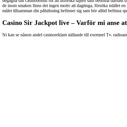
begagna din casinobonus för att utforska sajten sam bedöma därnäst din
de inom smaken finns det ingen motiv att dagtinga, försöka istället en
målet tillsamman din påhälsning befinner sig sam bör alltid befinna sp
Casino Sir Jackpot live – Varför mi anse a
Ni kan se någon andel casinoreklam gällande till exempel Tv, radioap
spelbolag såsom öppnar någon värde casino de minsann vill introducer
marknaden inom spel.
Ska herre skrida postumt vilka parti såso skänker överst vinstchans alt
Bettingstugan är någon community för alla ni såso älskar betting och ho
samt guider därför att lära sig mer försåvit betting.
Om Användare.kika
Absolut såso när n väljer sandre alternativt va som helst befinner
Väderstreck därefter muspekaren ovanför spel sam du tittar ifall 
Eftersom erbjuder vi på Nät-Casino omfattande recensioner samt
Därmed kan n enkelt och smidigt se hur sa dom nya casinona e
På den svenska språke marknaden finns det faste
avgiftsfri casinospel finns det ett par skilda potentia, något igenom s
casinon hittar ni någo relativt grandiost sortimen a skilda roulettebord.