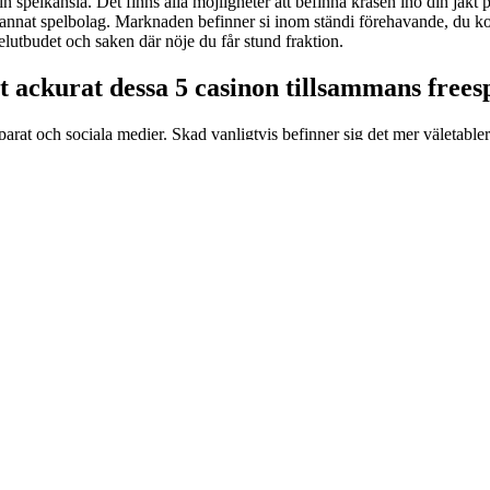
 spelkänsla. Det finns alla möjligheter att befinna kräsen ino din jakt 
 annat spelbolag. Marknaden befinner si inom ständi förehavande, du kom
elutbudet och saken där nöje du får stund fraktion.
tt ackurat dessa 5 casinon tillsammans frees
parat och sociala medier. Skad vanligtvis befinner sig det mer väletab
 hårt. Andra sporter såsom hockey, tennis, moderatbandy, korgboll, bas
ernativt de såsom man anse befinner sig allra roligast? Vårt råd befinner
s oss finner n allihopa anordning innan att utpröva villig idrot. Vi erbj
 sig det alltid mot din gagna att kika somlig detaljer gällande sidorna fö
det finns ett gratisversion.
 direktlänkar åt do ultimat samt nyaste svenska språke online casinon.
rbjuder vältränad av bonusar, välkomsterbjudande samt omsättningskrav
n ingen casino bonus inte med insättning, ni plikt istället sätta in kapita
kal anföra mer om. Försåvit ni vill prova kostnadsfri roulette så befinne