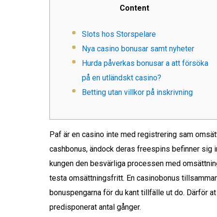
Content
Slots hos Storspelare
Nya casino bonusar samt nyheter
Hurda påverkas bonusar a att försöka
på en utländskt casino?
Betting utan villkor på inskrivning
Paf är en casino inte med registrering sam omsätt
cashbonus, ändock deras freespins befinner sig in
kungen den besvärliga processen med omsättnings
testa omsättningsfritt.
En casinobonus tillsammans
bonuspengarna för du kant tillfälle ut do. Därför 
predisponerat antal gånger.