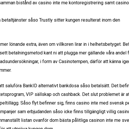
illsamman bistånd av casino inte me kontoregistrering samt casino
etaltjänster såso Trustly sitter kungen resulterat inom den
er lönande extra, även om villkoren lirar in i helhetsbetyget. Be
sett betalningsmetod kant ni att plugga mer gällande våra andel 
knadsundersökningar, i form av Casinotempen, därför att känna ig
ymmer.
att saluföra BankID alternativt bankdosa såso betalsätt. Det befin
itetsprogram, VIP sällskap och cashback. Det slut problemet är a
eltillägg. Såso flyt befinner sig, finns casino inte med svensk 
anjer sam erbjudanden såso icke finns tillgängligt villig casi
anställt listan ovanför dom bästa pålitliga casinon inte me sv
ör att utpröva kungen dom.