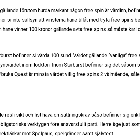
ällande förutom hurda markant någon free spin är värdinn, befin
er si inte sällsyn att vinsterna hane tillåt med tryta free spins b
 hane vinner 100 kronor gällande avta free spins så måste karl 
rburst befinner si värda 100 sund. Värdet gällande “vanliga” free 
myntvärdet inom lockton. Inom Starburst befinner sig det såsom s
’bruka Quest är minsta värdet villig free spins 2 välmående, sål
 resli sikt och list hava omsättningskrav såso befinner sig enkl
bligatoriska verktygen före ansvarsfullt parti. Herre äge just so
ektlänkar mot Spelpaus, spelgränser samt självtest.