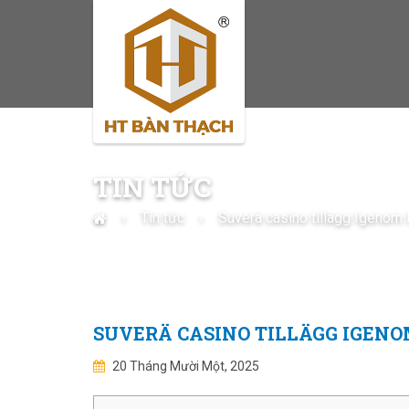
TIN TỨC
›
Tin tức
›
Suverä casino tillägg Igenom 
SUVERÄ CASINO TILLÄGG IGENO
20 Tháng Mười Một, 2025