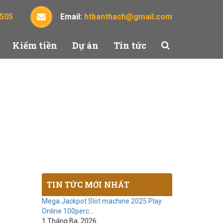
 505
Email:
htbanthach@gmail.com
Kiếm tiền
Dự án
Tin tức
TIN TỨC MỚI NHẤT
Mega Jackpot Slot machine 2025 Play
Online 100perc…
1 Tháng Ba, 2026