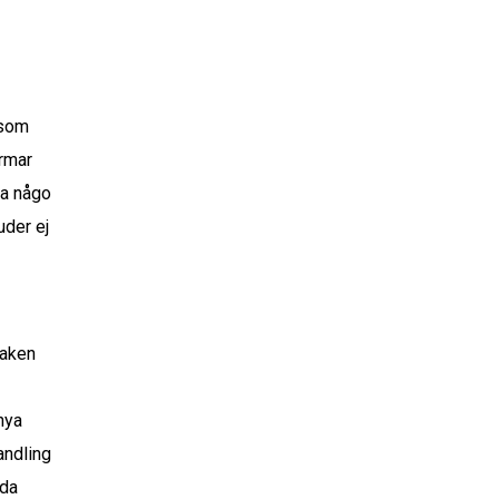
 som
ormar
ta någo
uder ej
saken
nya
andling
nda