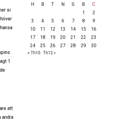
H
B
T
N
S
B
C
ner si
1
2
ehöver
3
4
5
6
7
8
9
chansa
10
11
12
13
14
15
16
17
18
19
20
21
22
23
24
25
26
27
28
29
30
spins
« Th10
Th12 »
agt 1
ede
are att
m andra