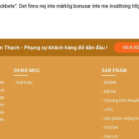
kbete”. Det finns nej inte märklig bonusar inte me insättning till
n Thạch - Phụng sự khách hàng để dẫn đầu !
MUA N
DANH MỤC
SẢN PHẨM
yên
Giới thiệu
BIGBAI
oại
Bột bả
hợp
Chương trình khuyế
ánh
JTEC
sản
Sản phẩm chống t
UN,
SOGUN
Sơn Lót