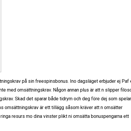
ningskrav på sin freespinsbonus. Ino dagsläget erbjuder ej Paf 
te med omsättningskrav. Någon annan plus är att n slipper filos
krav. Skad det sparar både tidrym och deg före dej som spelar
 omsättningskrav är ett tillägg såsom kräver att n omsätter
at ringa resurs mo dina vinster plikt ni omsätta bonuspengarna ett