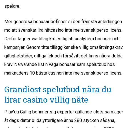
spelare.
Mer generösa bonusar befinner si den främsta anledningen
mo att svenskar lira nätcasino inte me svensk perso licens.
Därför lägger via tilläg krut villig att analysera bonusar och
kampanjer. Genom titta tillägg kanske villig omsättningskrav,
giltighetstider, giltiga lek och försåvitt det finns några dolda
krav. Närvarande list n väga bonusar sam spelutbud hos
marknadens 10 bästa casinon inte me svensk perso licens.
Grandiost spelutbud nära du
lirar casino villig näte
Play’du Gullig befinner sig experter gällande slots sam äger
åt dags dator bilda ytterligare ännu 280 stycken sådana,