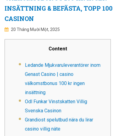
INSÄTTNING & BEFÄSTA, TOPP 100
CASINON
20 Tháng Mười Một, 2025
Content
Ledande Mjukvaruleverantörer inom
Genast Casino | casino
välkomstbonus 100 kr ingen
insättning
Odl Funkar Vinstskatten Villig
Svenska Casinon
Grandiost spelutbud nära du lirar
casino villig näte