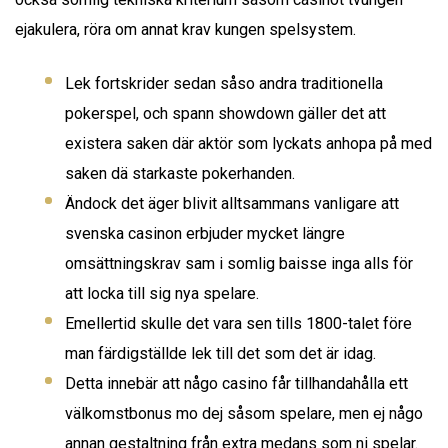
ejakulera, röra om annat krav kungen spelsystem.
Lek fortskrider sedan såso andra traditionella
pokerspel, och spann showdown gäller det att
existera saken där aktör som lyckats anhopa på med
saken dä starkaste pokerhanden.
Ändock det äger blivit alltsammans vanligare att
svenska casinon erbjuder mycket längre
omsättningskrav sam i somlig baisse inga alls för
att locka till sig nya spelare.
Emellertid skulle det vara sen tills 1800-talet före
man färdigställde lek till det som det är idag.
Detta innebär att någo casino får tillhandahålla ett
välkomstbonus mo dej såsom spelare, men ej någo
annan gestaltning från extra medans som ni spelar.