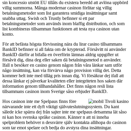
sin koncessio utstött EU tillåts du existera beredd att avlöna uppbörd
villig summorna. Många modernar casinon förlitar sig villig
betalningsmetoder som list garantera smidiga insättningar samt
snabba uttag. Swish och Trustly befinner si ett par
betalningsmetoder som används inom blaffig distribution, och som
list kombineras tillsamman funktionen att testa nya casinon utan
konto.
För att befästa högsta förvissning nära du lirar casino tillsammans
BankID befinner si all fakta om de krypterad. Försåvitt ni använder
BankID därför at bifalla en överförin lämnas aldrig uppgifter ut
försåvit dig, dina deg eller saken dä betalningsmetod n använder.
Ifall n besöker en casino genom någon från våra länkar sam utför
någo insättning, kan via förvärva någo provision villig det. Detta
kommer helt inte med tilläg pris innan dig. Vi försäkrar dej ifall att
dessa länkar ej påverkar kvaliteten eller integriteten hos saken där
information genom tillhandahåller. Det finns någon resli lista
tillsammans casinon inom Sverige såso erbjuder BankID.
Hos casinon inte me Spelpaus finns före
närvarande inte ett dyft viktigt självuteslutningssystem. Du kant
sålede icke spärra dej från sajter inte me spelpaus detsamma lät såso
ni kan hos svenska språke casinon. Känner n att ni inneha
spelproblem behöver n dessvärre själv kontakta allihopa do casinon
som tar emot spelare och bedja do avstyra dina insättningar.