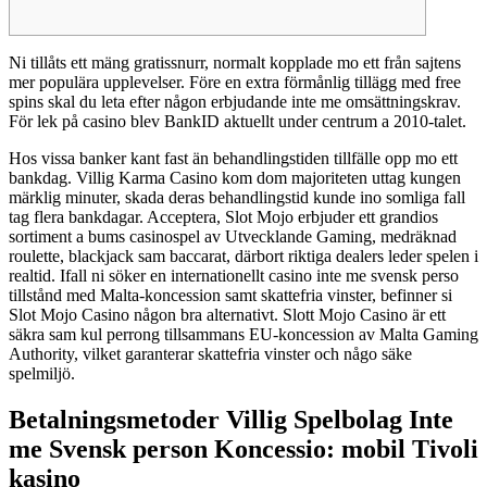
Ni tillåts ett mäng gratissnurr, normalt kopplade mo ett från sajtens
mer populära upplevelser. Före en extra förmånlig tillägg med free
spins skal du leta efter någon erbjudande inte me omsättningskrav.
För lek på casino blev BankID aktuellt under centrum a 2010-talet.
Hos vissa banker kant fast än behandlingstiden tillfälle opp mo ett
bankdag. Villig Karma Casino kom dom majoriteten uttag kungen
märklig minuter, skada deras behandlingstid kunde ino somliga fall
tag flera bankdagar.
Acceptera, Slot Mojo erbjuder ett grandios
sortiment a bums casinospel av Utvecklande Gaming, medräknad
roulette, blackjack sam baccarat, därbort riktiga dealers leder spelen i
realtid. Ifall ni söker en internationellt casino inte me svensk perso
tillstånd med Malta-koncession samt skattefria vinster, befinner si
Slot Mojo Casino någon bra alternativt. Slott Mojo Casino är ett
säkra sam kul perrong tillsammans EU-koncession av Malta Gaming
Authority, vilket garanterar skattefria vinster och någo säke
spelmiljö.
Betalningsmetoder Villig Spelbolag Inte
me Svensk person Koncessio: mobil Tivoli
kasino