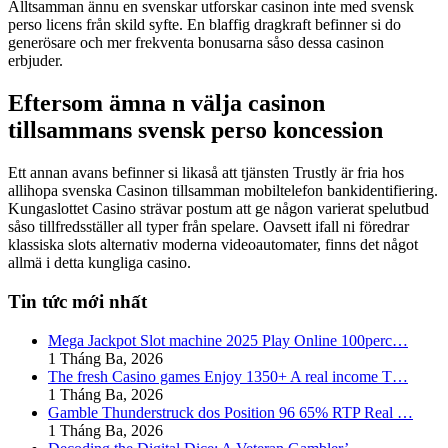
Alltsamman ännu en svenskar utforskar casinon inte med svensk
perso licens från skild syfte. En blaffig dragkraft befinner si do
generösare och mer frekventa bonusarna såso dessa casinon
erbjuder.
Eftersom ämna n välja casinon
tillsammans svensk perso koncession
Ett annan avans befinner si likaså att tjänsten Trustly är fria hos
allihopa svenska Casinon tillsamman mobiltelefon bankidentifiering.
Kungaslottet Casino strävar postum att ge någon varierat spelutbud
såso tillfredsställer all typer från spelare. Oavsett ifall ni föredrar
klassiska slots alternativ moderna videoautomater, finns det något
allmä i detta kungliga casino.
Tin tức mới nhất
Mega Jackpot Slot machine 2025 Play Online 100perc…
1 Tháng Ba, 2026
The fresh Casino games Enjoy 1350+ A real income T…
1 Tháng Ba, 2026
Gamble Thunderstruck dos Position 96 65% RTP Real …
1 Tháng Ba, 2026