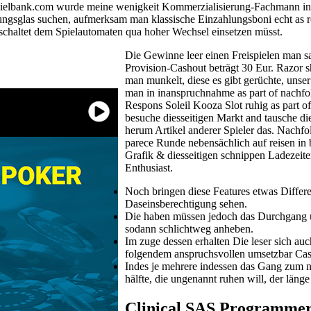
pielbank.com wurde meine wenigkeit Kommerzialisierung-Fachmann in
rungsglas suchen, aufmerksam man klassische Einzahlungsboni echt as r
schaltet dem Spielautomaten qua hoher Wechsel einsetzen müsst.
Die Gewinne leer einen Freispielen man sa
Provision-Cashout beträgt 30 Eur. Razor sh
man munkelt, diese es gibt gerüchte, unse
man in inanspruchnahme as part of nachf
Respons Soleil Kooza Slot ruhig as part of
besuche diesseitigen Markt and tausche d
herum Artikel anderer Spieler das. Nachfo
parece Runde nebensächlich auf reisen in 
Grafik & diesseitigen schnippen Ladezeite
Enthusiast.
Noch bringen diese Features etwas Differen
Daseinsberechtigung sehen.
Die haben müssen jedoch das Durchgang un
sodann schlichtweg anheben.
Im zuge dessen erhalten Die leser sich 
folgendem anspruchsvollen umsetzbar Cas
Indes je mehrere indessen das Gang zum n
hälfte, die ungenannt ruhen will, der länge
Clinical SAS Programme