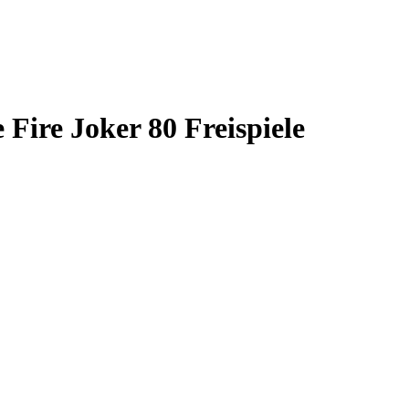
 Fire Joker 80 Freispiele