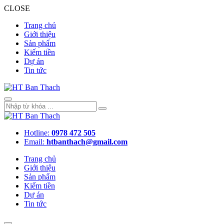
CLOSE
Trang chủ
Giới thiệu
Sản phẩm
Kiếm tiền
Dự án
Tin tức
Hotline:
0978 472 505
Email:
htbanthach@gmail.com
Trang chủ
Giới thiệu
Sản phẩm
Kiếm tiền
Dự án
Tin tức