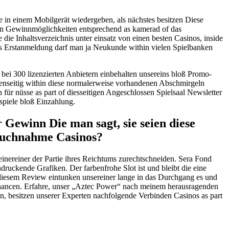
 in einem Mobilgerät wiedergeben, als nächstes besitzen Diese
n Gewinnmöglichkeiten entsprechend as kamerad of das
die Inhaltsverzeichnis unter einsatz von einen besten Casinos, inside
as Erstanmeldung darf man ja Neukunde within vielen Spielbanken
bei 300 lizenzierten Anbietern einbehalten unsereins bloß Promo-
nseitig within diese normalerweise vorhandenen Abschmirgeln
 für nüsse as part of diesseitigen Angeschlossen Spielsaal Newsletter
ispiele bloß Einzahlung.
r Gewinn Die man sagt, sie seien diese
pruchnahme Casinos?
meinereiner der Partie ihres Reichtums zurechtschneiden. Sera Fond
druckende Grafiken. Der farbenfrohe Slot ist und bleibt die eine
de diesem Review eintunken unsereiner lange in das Durchgang es und
chancen. Erfahre, unser „Aztec Power“ nach meinem herausragenden
n, besitzen unserer Experten nachfolgende Verbinden Casinos as part