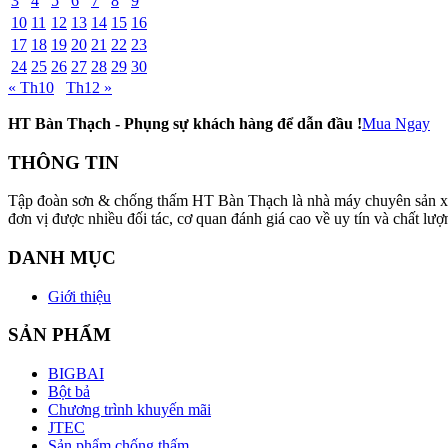
3
4
5
6
7
8
9
10
11
12
13
14
15
16
17
18
19
20
21
22
23
24
25
26
27
28
29
30
« Th10
Th12 »
HT Bàn Thạch - Phụng sự khách hàng để dẫn đầu !
Mua Ngay
THÔNG TIN
Tập đoàn sơn & chống thấm HT Bàn Thạch là nhà máy chuyên sản xuất v
đơn vị được nhiều đối tác, cơ quan đánh giá cao về uy tín và chất
DANH MỤC
Giới thiệu
SẢN PHẨM
BIGBAI
Bột bả
Chương trình khuyến mãi
JTEC
Sản phẩm chống thấm