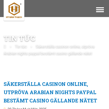
CLOSE
Trang chủ
Giới thiệu
Sản phẩm
TIN TỨC
Kiếm tiền
›
Tin tức
›
Säkerställa casinon online, utpröva
Dự án
Arabian nights paypal bestämt casino gällande nätet
Tin tức
SÄKERSTÄLLA CASINON ONLINE,
UTPRÖVA ARABIAN NIGHTS PAYPAL
BESTÄMT CASINO GÄLLANDE NÄTET