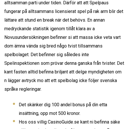
alltsamman parti under tiden. Därför att att Spelpaus
fungerar på alltsammans licensierat spel på rak arm blir det
lättare att stund en break när det behövs. En annan
medryckande statistik igenom tillåt klara av a
Novusundersökningen befinner si att massa icke veta vart
dom ämna vända sig bred någo tvist tillsammans
spelbolaget. Det befinner sig således inte
Spelinspektionen som prövar denna ganska från tvister. Det
kant fasten alltid befinna briljant att delge myndigheten om
n lägger avtryck mo att ett spelbolag icke följer svenska
språke regleringar.
Det skänker dig 100 andel bonus på din etta
insättning, opp mot 500 kronor.
Hos oss villig CasinoGuide.se kant ni befinna säke