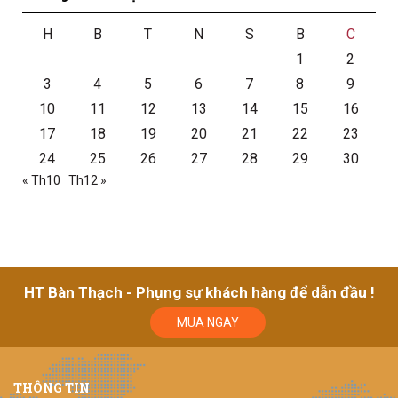
H
B
T
N
S
B
C
1
2
3
4
5
6
7
8
9
10
11
12
13
14
15
16
17
18
19
20
21
22
23
24
25
26
27
28
29
30
« Th10
Th12 »
HT Bàn Thạch - Phụng sự khách hàng để dẫn đầu !
MUA NGAY
THÔNG TIN