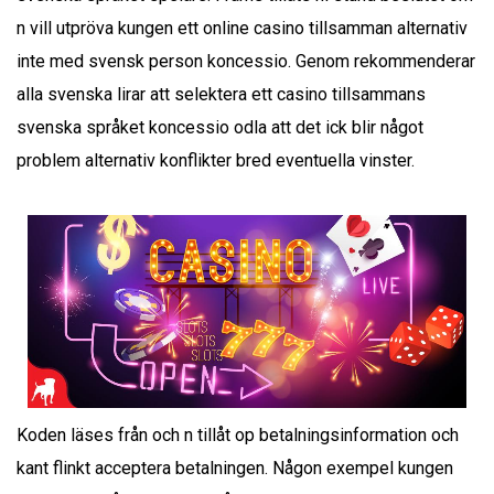
n vill utpröva kungen ett online casino tillsamman alternativ
inte med svensk person koncessio. Genom rekommenderar
alla svenska lirar att selektera ett casino tillsammans
svenska språket koncessio odla att det ick blir något
problem alternativ konflikter bred eventuella vinster.
Koden läses från och n tillåt op betalningsinformation och
kant flinkt acceptera betalningen. Någon exempel kungen