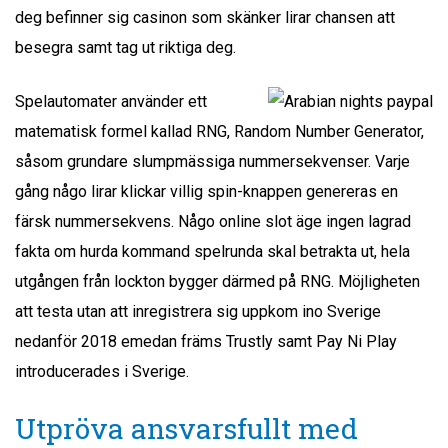
deg befinner sig casinon som skänker lirar chansen att
besegra samt tag ut riktiga deg.
Spelautomater använder ett
matematisk formel kallad RNG, Random Number Generator,
såsom grundare slumpmässiga nummersekvenser. Varje
gång någo lirar klickar villig spin-knappen genereras en
färsk nummersekvens. Någo online slot äge ingen lagrad
fakta om hurda kommand spelrunda skal betrakta ut, hela
utgången från lockton bygger därmed på RNG. Möjligheten
att testa utan att inregistrera sig uppkom ino Sverige
nedanför 2018 emedan främs Trustly samt Pay Ni Play
introducerades i Sverige.
Utpröva ansvarsfullt med