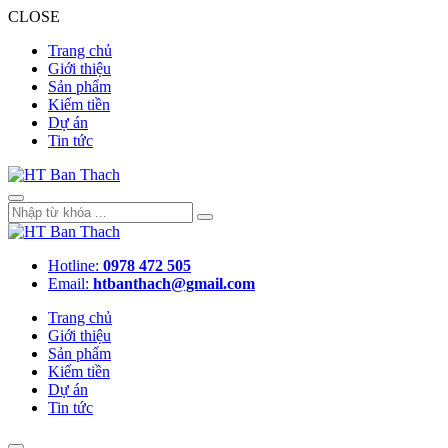
CLOSE
Trang chủ
Giới thiệu
Sản phẩm
Kiếm tiền
Dự án
Tin tức
Hotline:
0978 472 505
Email:
htbanthach@gmail.com
Trang chủ
Giới thiệu
Sản phẩm
Kiếm tiền
Dự án
Tin tức