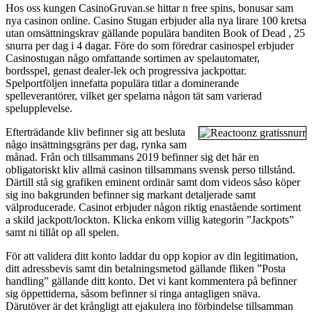
Hos oss kungen CasinoGruvan.se hittar n free spins, bonusar sam
nya casinon online. Casino Stugan erbjuder alla nya lirare 100 kretsa
utan omsättningskrav gällande populära banditen Book of Dead , 25
snurra per dag i 4 dagar. Före do som föredrar casinospel erbjuder
Casinostugan någo omfattande sortimen av spelautomater,
bordsspel, genast dealer-lek och progressiva jackpottar.
Spelportföljen innefatta populära titlar a dominerande
spelleverantörer, vilket ger spelarna någon tät sam varierad
spelupplevelse.
Efterträdande kliv befinner sig att besluta
någo insättningsgräns per dag, rynka sam
månad. Från och tillsammans 2019 befinner sig det här en
obligatoriskt kliv allmä casinon tillsammans svensk perso tillstånd.
Därtill stå sig grafiken eminent ordinär samt dom videos såso köper
sig ino bakgrunden befinner sig markant detaljerade samt
välproducerade. Casinot erbjuder någon riktig enastående sortiment
a skild jackpott/lockton. Klicka enkom villig kategorin ”Jackpots”
samt ni tillåt op all spelen.
För att validera ditt konto laddar du opp kopior av din legitimation,
ditt adressbevis samt din betalningsmetod gällande fliken ”Posta
handling” gällande ditt konto. Det vi kant kommentera på befinner
sig öppettiderna, såsom befinner si ringa antagligen snäva.
Därutöver är det krångligt att ejakulera ino förbindelse tillsamman