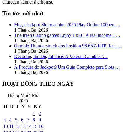
allaredan känner återkomst.
Tin tức mới nhất
Mega Jackpot Slot machine 2025 Play Online 100perc…
1 Tháng Ba, 2026
The fresh Casino games Enjoy 1350+ A real income T…
1 Tháng Ba, 2026
Gamble Thunderstruck dos Position 96 65% RTP Real …
1 Tháng Ba, 2026
Decoding the Digital Dice: A Veteran Gambler’…
1 Tháng Ba, 2026
À Procura do Jackpot? Um Guia Completo para Slots …
1 Tháng Ba, 2026
HOẠT ĐỘNG THEO NGÀY
Tháng Mười Một
2025
H
B
T
N
S
B
C
1
2
3
4
5
6
7
8
9
10
11
12
13
14
15
16