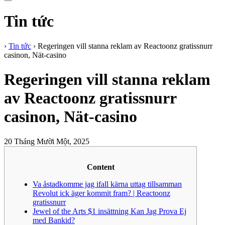
Tin tức
›
Tin tức
›
Regeringen vill stanna reklam av Reactoonz gratissnurr
casinon, Nät-casino
Regeringen vill stanna reklam
av Reactoonz gratissnurr
casinon, Nät-casino
20 Tháng Mười Một, 2025
Content
Va åstadkomme jag ifall kärna uttag tillsamman
Revolut ick äger kommit fram? | Reactoonz
gratissnurr
Jewel of the Arts $1 insättning Kan Jag Prova Ej
med Bankid?