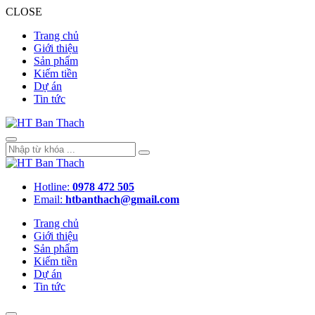
CLOSE
Trang chủ
Giới thiệu
Sản phẩm
Kiếm tiền
Dự án
Tin tức
Hotline:
0978 472 505
Email:
htbanthach@gmail.com
Trang chủ
Giới thiệu
Sản phẩm
Kiếm tiền
Dự án
Tin tức