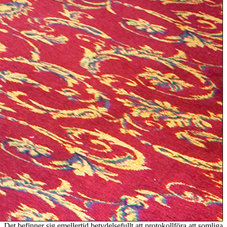
Det befinner sig emellertid betydelsefullt att protokollföra att somliga