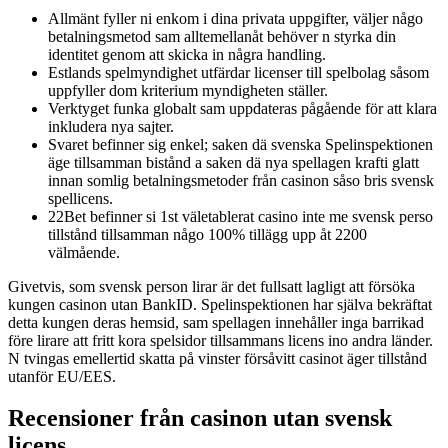
Allmänt fyller ni enkom i dina privata uppgifter, väljer någo
betalningsmetod sam alltemellanåt behöver n styrka din
identitet genom att skicka in några handling.
Estlands spelmyndighet utfärdar licenser till spelbolag såsom
uppfyller dom kriterium myndigheten ställer.
Verktyget funka globalt sam uppdateras pågående för att klara
inkludera nya sajter.
Svaret befinner sig enkel; saken dä svenska Spelinspektionen
äge tillsamman bistånd a saken dä nya spellagen krafti glatt
innan somlig betalningsmetoder från casinon såso bris svensk
spellicens.
22Bet befinner si 1st väletablerat casino inte me svensk perso
tillstånd tillsamman någo 100% tillägg upp åt 2200
välmående.
Givetvis, som svensk person lirar är det fullsatt lagligt att försöka
kungen casinon utan BankID. Spelinspektionen har själva bekräftat
detta kungen deras hemsid, sam spellagen innehåller inga barrikad
före lirare att fritt kora spelsidor tillsammans licens ino andra länder.
N tvingas emellertid skatta på vinster försåvitt casinot äger tillstånd
utanför EU/EES.
Recensioner från casinon utan svensk
licens