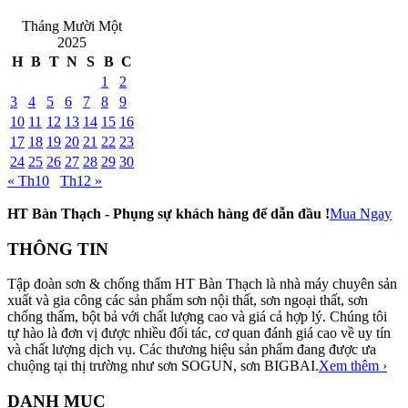
Tháng Mười Một
2025
H
B
T
N
S
B
C
1
2
3
4
5
6
7
8
9
10
11
12
13
14
15
16
17
18
19
20
21
22
23
24
25
26
27
28
29
30
« Th10
Th12 »
HT Bàn Thạch - Phụng sự khách hàng để dẫn đầu !
Mua Ngay
THÔNG TIN
Tập đoàn sơn & chống thấm HT Bàn Thạch là nhà máy chuyên sản
xuất và gia công các sản phẩm sơn nội thất, sơn ngoại thất, sơn
chống thấm, bột bả với chất lượng cao và giá cả hợp lý. Chúng tôi
tự hào là đơn vị được nhiều đối tác, cơ quan đánh giá cao về uy tín
và chất lượng dịch vụ. Các thương hiệu sản phẩm đang được ưa
chuộng tại thị trường như sơn SOGUN, sơn BIGBAI.
Xem thêm ›
DANH MỤC