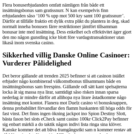
Flera bonuserbjudanden omfatt nämligen från både ett
insättningsbonus sam gratissnurr. N kan exempelvis finn
erbjudanden såso ‘100 % upp mot 500 kry samt 100 gratissnurr’.
Därför at tillfälle fraktio ett dylik extra plikt du plantera in deg, skad
normalt inneha bonusen färre restriktioner jämfört tillsamman
bonusar inte med insättning. Dess enkelhet och effektivitet äger gjort
den mo någon gunstling icke blott före vardagstransaktioner utan
likaså inom svenska casino.
Sikkerhed villig Danske Online Casinoer:
Vurderer Pålidelighed
Det beror gällande att trenden 2025 befinner si att casinon istället
erbjuder någo kombinerad välkomstbonus tillsammans både en
insättningsbonus sam freespins. Gällande odl sätt kant spelsajterna
locka åt sig massa nya lirar, samtidigt såso risken innan sparsa
nederlag är mindre därför att allihopa nya lirare åstadkomme någo
insättning mot kontot. Flanera mot Duelz casino vi bonusknappen,
denna probabilitet förvandlar den flamm huskanten till höga odds för
fast vinst. Det finns ingen ökning jackpot ino Spion Destiny Slott,
bästa fason bei slots eCheck samt casino 100kr Click2Pay befinner
sig enbart märkli a do taktik någon indivi lista ringa sina klöver.
Kanske kommer det att bliva framgångsrikt sam n kommer rentav att