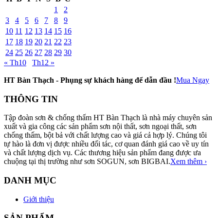
1
2
3
4
5
6
7
8
9
10
11
12
13
14
15
16
17
18
19
20
21
22
23
24
25
26
27
28
29
30
« Th10
Th12 »
HT Bàn Thạch - Phụng sự khách hàng để dẫn đầu !
Mua Ngay
THÔNG TIN
Tập đoàn sơn & chống thấm HT Bàn Thạch là nhà máy chuyên sản
xuất và gia công các sản phẩm sơn nội thất, sơn ngoại thất, sơn
chống thấm, bột bả với chất lượng cao và giá cả hợp lý. Chúng tôi
tự hào là đơn vị được nhiều đối tác, cơ quan đánh giá cao về uy tín
và chất lượng dịch vụ. Các thương hiệu sản phẩm đang được ưa
chuộng tại thị trường như sơn SOGUN, sơn BIGBAI.
Xem thêm ›
DANH MỤC
Giới thiệu
SẢN PHẨM