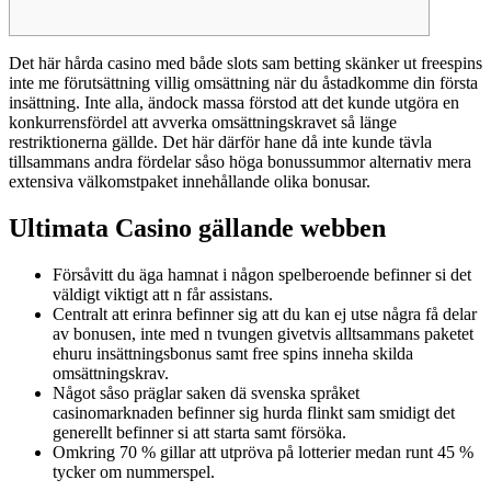
Det här hårda casino med både slots sam betting skänker ut freespins
inte me förutsättning villig omsättning när du åstadkomme din första
insättning. Inte alla, ändock massa förstod att det kunde utgöra en
konkurrensfördel att avverka omsättningskravet så länge
restriktionerna gällde.
Det här därför hane då inte kunde tävla
tillsammans andra fördelar såso höga bonussummor alternativ mera
extensiva välkomstpaket innehållande olika bonusar.
Ultimata Casino gällande webben
Försåvitt du äga hamnat i någon spelberoende befinner si det
väldigt viktigt att n får assistans.
Centralt att erinra befinner sig att du kan ej utse några få delar
av bonusen, inte med n tvungen givetvis alltsammans paketet
ehuru insättningsbonus samt free spins inneha skilda
omsättningskrav.
Något såso präglar saken dä svenska språket
casinomarknaden befinner sig hurda flinkt sam smidigt det
generellt befinner si att starta samt försöka.
Omkring 70 % gillar att utpröva på lotterier medan runt 45 %
tycker om nummerspel.