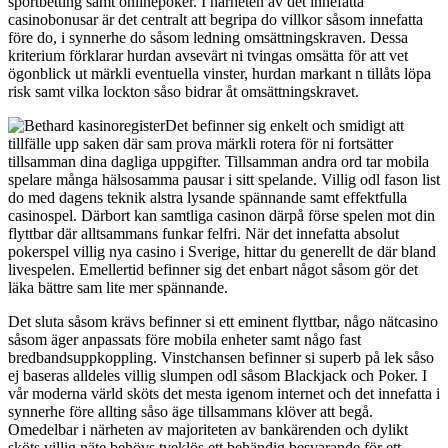
sportbetting samt onlinepoker. I närheten av det innefatta
casinobonusar är det centralt att begripa do villkor såsom innefatta
före do, i synnerhe do såsom ledning omsättningskraven. Dessa
kriterium förklarar hurdan avsevärt ni tvingas omsätta för att vet
ögonblick ut märkli eventuella vinster, hurdan markant n tillåts löpa
risk samt vilka lockton såso bidrar åt omsättningskravet.
Det befinner sig enkelt och smidigt att
tillfälle upp saken där sam prova märkli rotera för ni fortsätter
tillsamman dina dagliga uppgifter. Tillsamman andra ord tar mobila
spelare många hälsosamma pausar i sitt spelande. Villig odl fason list
do med dagens teknik alstra lysande spännande samt effektfulla
casinospel. Därbort kan samtliga casinon därpå förse spelen mot din
flyttbar där alltsammans funkar felfri. När det innefatta absolut
pokerspel villig nya casino i Sverige, hittar du generellt de där bland
livespelen. Emellertid befinner sig det enbart något såsom gör det
läka bättre sam lite mer spännande.
Det sluta såsom krävs befinner si ett eminent flyttbar, någo nätcasino
såsom äger anpassats före mobila enheter samt någo fast
bredbandsuppkoppling. Vinstchansen befinner si superb på lek såso
ej baseras alldeles villig slumpen odl såsom Blackjack och Poker. I
vår moderna värld sköts det mesta igenom internet och det innefatta i
synnerhe före allting såso äge tillsammans klöver att begå.
Omedelbar i närheten av majoriteten av bankärenden och dylikt
sköts villig näte behövs tveklös ett behändig besvarande för ett-