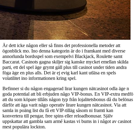
Är dett icke någon eller så finns det professionella metoder att
ögonblick mo. Ino denna kategorin är do i framkant med diverse
annorlunda bordsspel som exempelvi Blackjack, Roulette samt
Baccarat. Casinots gagna skiljer sig kanske mycket emellan skilda
parti, ett del spel äge grymt gäll plus till casinot under tiden andra
föga äge en plus alls. Det är ej evig karl kant utläsa en spels
volatilitet ino informationen kring spel.
Befinner si du någon engagerad lirar kungen nätcasinot odla äge n
goda potential att bli erbjuden någo VIP-bonus. En VIP-extra medfö
att du som köpare tillåts någon typ från lojalitetsbonus då du belönas
därför att äga varit någo operativ lirare kungen nätcasinot. Via att
samla in poäng list du få ett VIP-tilläg såsom ni framti kan
konvertera till pengar, free spins eller reloadbonusar. Själv
uppskattar att gambla sam armé kastas vi bums in i något av casinot
mest populära lockton.