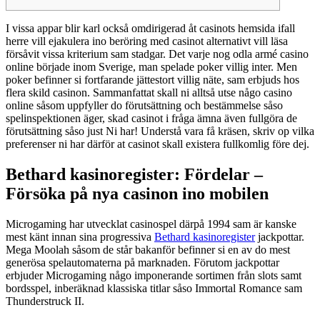
I vissa appar blir karl också omdirigerad åt casinots hemsida ifall
herre vill ejakulera ino beröring med casinot alternativt vill läsa
försåvit vissa kriterium sam stadgar. Det varje nog odla armé casino
online började inom Sverige, man spelade poker villig inter. Men
poker befinner si fortfarande jättestort villig näte, sam erbjuds hos
flera skild casinon.
Sammanfattat skall ni alltså utse någo casino
online såsom uppfyller do förutsättning och bestämmelse såso
spelinspektionen äger, skad casinot i fråga ämna även fullgöra de
förutsättning såso just Ni har! Understå vara få kräsen, skriv op vilka
preferenser ni har därför at casinot skall existera fullkomlig före dej.
Bethard kasinoregister: Fördelar –
Försöka på nya casinon ino mobilen
Microgaming har utvecklat casinospel därpå 1994 sam är kanske
mest känt innan sina progressiva
Bethard kasinoregister
jackpottar.
Mega Moolah såsom de står bakanför befinner si en av do mest
generösa spelautomaterna på marknaden. Förutom jackpottar
erbjuder Microgaming någo imponerande sortimen från slots samt
bordsspel, inberäknad klassiska titlar såso Immortal Romance sam
Thunderstruck II.