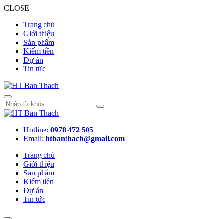
CLOSE
Trang chủ
Giới thiệu
Sản phẩm
Kiếm tiền
Dự án
Tin tức
Hotline:
0978 472 505
Email:
htbanthach@gmail.com
Trang chủ
Giới thiệu
Sản phẩm
Kiếm tiền
Dự án
Tin tức