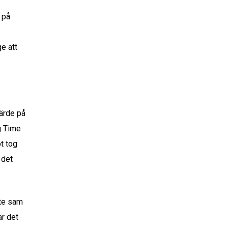
 på
ge att
ärde på
g Time
t tog
 det
äte sam
är det