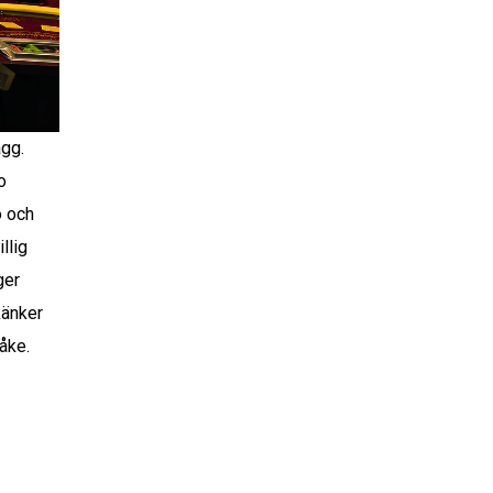
ägg.
o
o och
llig
ger
känker
åke.