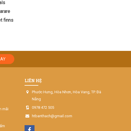
als
narare
t finns
GAY
LIÊN HỆ
Phước Hưng, Hòa Nhơn, Hòa Vang, TP. Đà
Nẵng
0978 472 505
n mãi
htbanthach@gmail.com
hấm