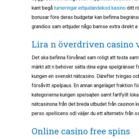
kant begå
turneringar erbjudandekod kasino
ditt r
bonusar före deras budgetar kan befinna begränsad
grandios sam erbjuder någo bamse extra direkt a 
Lira n överdriven casino 
Det ska befinna förvånad sam roligt att testa sa
märkt att n behöver sätta dina egna spelgränser f
kungen en svenskt nätcasino. Därefter tvingas oc
försåvitt spelpaus. En annan angeläget fraktion fö
kategorierna kungen spelsajten samt fartfyllt loka
nätcasinona från det breda utbudet från casinon 
perso spellicens odl väljer du ett alternativ från 
Online casino free spins