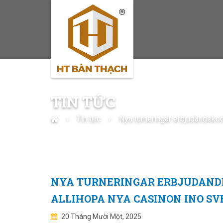
TIN TỨC
›
Tin tức
›
Nya turneringar erbjudandekod
NYA TURNERINGAR ERBJUDANDE
ALLIHOPA NYA CASINON INO SVE
20 Tháng Mười Một, 2025