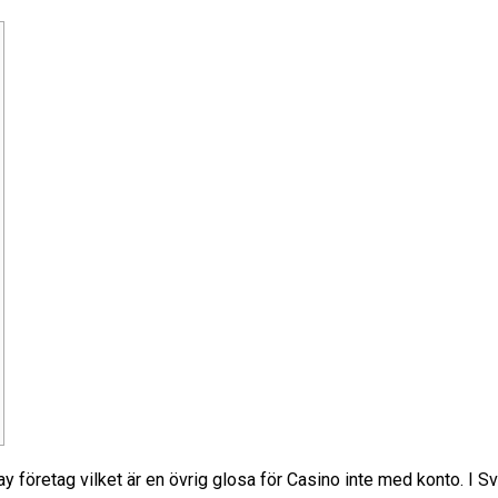
ay företag vilket är en övrig glosa för Casino inte med konto. I S