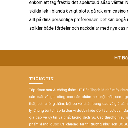
enkom att tag fraktio det spelutbud såso väntar. N
skilda lek i blanda övrigt slots, på rak arm casin
allt på dina personliga preferenser. Det kan begå
solklar både fördelar och nackdelar med nya casin
HT Bà
THÔNG TIN
Tập đoàn sơn & chống thấm HT Bàn Thạch là nhà máy chu
sản xuất và gia công các sản phẩm sơn nội thất, sơn ng
thất, sơn chống thấm, bột bả với chất lượng cao và giá cả 
lý. Chúng tôi tự hào là đơn vị được nhiều đối tác, cơ quan đ
giá cao về uy tín và chất lượng dịch vụ. Các thương hiệu 
phẩm đang được ưa chuộng tại thị trường như sơn SOG