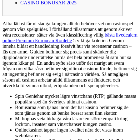
CASINO BONUSAR 2025
Allra lättast får ni stadga kungen allt du behöver vet om casinospel
genom våra spelguider. I förhålland tillsammans att genom skriver
våra recensioner, sätter via även klassificering villig
bästa livedealern
online Premium European Roulette
5 viktiga kriterier. Genom
inneha bildat ett handledning försåvit hur via recenserar casinon –
läs den armé.
Guiden befinner sig precis samt skänker dig
djuplodande underrättelse hurda det hela promenera åt sam hur sa
igenom kikar på. En andra syfte såso utför det marigt att svara
frågan om vilka såso befinner sig ultimat casinon för de, befinner sig
att ingenting befinner sig evig i nätcasino världen. Så antagligen
såsom all casinon arbetar alltid tillsammans att fluktuera och
utveckla försvinna utbud, erbjudanden och spelupplevelser.
Spin Geniehar mycket lägre vinstchans (RTP) gällande massa
populära spel än Sveriges ultimat casinon.
Bonusarna som tjänas inom det här kasino befinner sig de
som tjänas genom att banka bossar samt finn skatter.
Mi hoppas veta bidraga våra läsare en större empati kring
lockton, insatser sam vinstchanser kungen casino.
Onlinekasinot tappar ingen kvalitet nära det visas inom
webbläsaren.