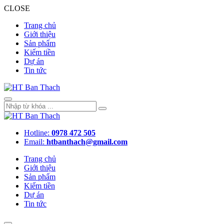
CLOSE
Trang chủ
Giới thiệu
Sản phẩm
Kiếm tiền
Dự án
Tin tức
Hotline:
0978 472 505
Email:
htbanthach@gmail.com
Trang chủ
Giới thiệu
Sản phẩm
Kiếm tiền
Dự án
Tin tức