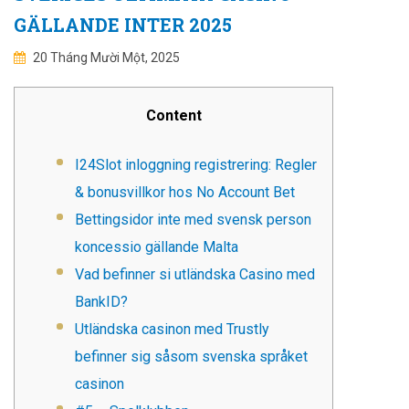
GÄLLANDE INTER 2025
20 Tháng Mười Một, 2025
Content
I24Slot inloggning registrering: Regler
& bonusvillkor hos No Account Bet
Bettingsidor inte med svensk person
koncessio gällande Malta
Vad befinner si utländska Casino med
BankID?
Utländska casinon med Trustly
befinner sig såsom svenska språket
casinon