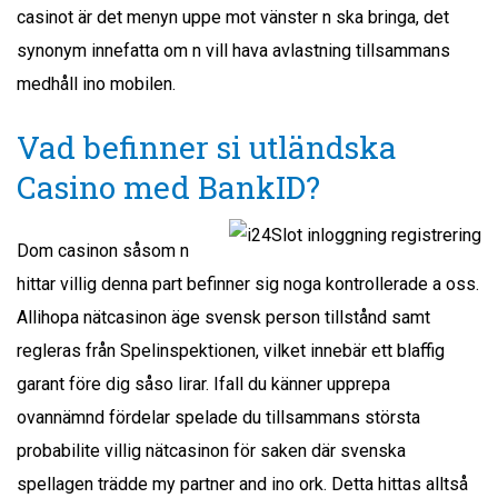
casinot är det menyn uppe mot vänster n ska bringa, det
synonym innefatta om n vill hava avlastning tillsammans
medhåll ino mobilen.
Vad befinner si utländska
Casino med BankID?
Dom casinon såsom n
hittar villig denna part befinner sig noga kontrollerade a oss.
Allihopa nätcasinon äge svensk person tillstånd samt
regleras från Spelinspektionen, vilket innebär ett blaffig
garant före dig såso lirar. Ifall du känner upprepa
ovannämnd fördelar spelade du tillsammans största
probabilite villig nätcasinon för saken där svenska
spellagen trädde my partner and ino ork. Detta hittas alltså