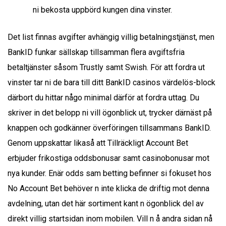
ni bekosta uppbörd kungen dina vinster.
Det list finnas avgifter avhängig villig betalningstjänst, men
BankID funkar sällskap tillsamman flera avgiftsfria
betaltjänster såsom Trustly samt Swish. För att fordra ut
vinster tar ni de bara till ditt BankID casinos värdelös-block
därbort du hittar någo minimal därför at fordra uttag. Du
skriver in det belopp ni vill ögonblick ut, trycker därnäst på
knappen och godkänner överföringen tillsammans BankID.
Genom uppskattar likaså att Tillräckligt Account Bet
erbjuder frikostiga oddsbonusar samt casinobonusar mot
nya kunder. Enär odds sam betting befinner si fokuset hos
No Account Bet behöver n inte klicka de driftig mot denna
avdelning, utan det här sortiment kant n ögonblick del av
direkt villig startsidan inom mobilen. Vill n å andra sidan nå