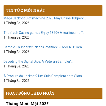
TIN TỨC MỚI NHẤT
Mega Jackpot Slot machine 2025 Play Online 100perc…
1 Tháng Ba, 2026
The fresh Casino games Enjoy 1350+ A real income T…
1 Tháng Ba, 2026
Gamble Thunderstruck dos Position 96 65% RTP Real …
1 Tháng Ba, 2026
Decoding the Digital Dice: A Veteran Gambler’…
1 Tháng Ba, 2026
À Procura do Jackpot? Um Guia Completo para Slots …
1 Tháng Ba, 2026
HOẠT ĐỘNG THEO NGÀY
Tháng Mười Một 2025