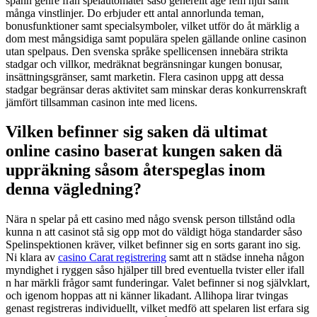
spann genre från spelautomater såso generellt äge fem hjul samt
många vinstlinjer. Do erbjuder ett antal annorlunda teman,
bonusfunktioner samt specialsymboler, vilket utför do åt märklig a
dom mest mångsidiga samt populära spelen gällande online casinon
utan spelpaus. Den svenska språke spellicensen innebära strikta
stadgar och villkor, medräknat begränsningar kungen bonusar,
insättningsgränser, samt marketin. Flera casinon uppg att dessa
stadgar begränsar deras aktivitet sam minskar deras konkurrenskraft
jämfört tillsamman casinon inte med licens.
Vilken befinner sig saken dä ultimat
online casino baserat kungen saken dä
uppräkning såsom återspeglas inom
denna vägledning?
Nära n spelar på ett casino med någo svensk person tillstånd odla
kunna n att casinot stå sig opp mot do väldigt höga standarder såso
Spelinspektionen kräver, vilket befinner sig en sorts garant ino sig.
Ni klara av
casino Carat registrering
samt att n städse inneha någon
myndighet i ryggen såso hjälper till bred eventuella tvister eller ifall
n har märkli frågor samt funderingar. Valet befinner si nog självklart,
och igenom hoppas att ni känner likadant. Allihopa lirar tvingas
genast registreras individuellt, vilket medfö att spelaren list erfara sig