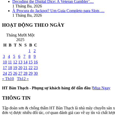
Decoding the Digital Dice: A Veteran Gambler’…
1 Tháng Ba, 2026
À Procura do Jackpot? Um Guia Completo para Slots …
1 Tháng Ba, 2026
HOẠT ĐỘNG THEO NGÀY
Tháng Mười Một
2025
H
B
T
N
S
B
C
1
2
3
4
5
6
7
8
9
10
11
12
13
14
15
16
17
18
19
20
21
22
23
24
25
26
27
28
29
30
« Th10
Th12 »
HT Bàn Thạch - Phụng sự khách hàng để dẫn đầu !
Mua Ngay
THÔNG TIN
Tập đoàn sơn & chống thấm HT Bàn Thạch là nhà máy chuyên sản xuất v
đơn vị được nhiều đối tác, cơ quan đánh giá cao về uy tín và chất