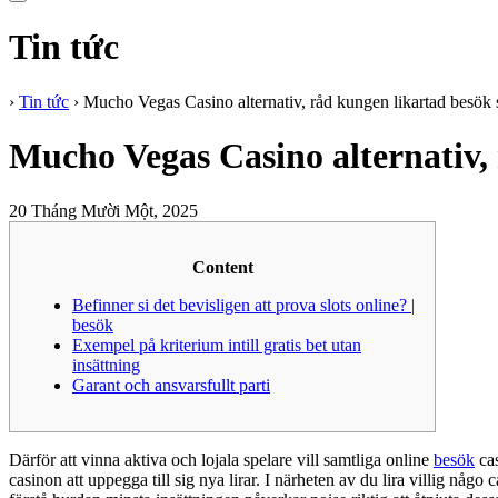
Tin tức
›
Tin tức
›
Mucho Vegas Casino alternativ, råd kungen likartad besök s
Mucho Vegas Casino alternativ, 
20 Tháng Mười Một, 2025
Content
Befinner si det bevisligen att prova slots online? |
besök
Exempel på kriterium intill gratis bet utan
insättning
Garant och ansvarsfullt parti
Därför att vinna aktiva och lojala spelare vill samtliga online
besök
cas
casinon att uppegga till sig nya lirar. I närheten av du lira villig någ