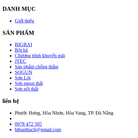
DANH MỤC
Giới thiệu
SẢN PHẨM
BIGBAI
Bột bả
Chương trình khuyến mãi
JTEC
Sản phẩm chống thấm
SOGUN
Sơn Lót
Sơn ngoại thất
Sơn nội thất
liên hệ
Phước Hưng, Hòa Nhơn, Hòa Vang, TP. Đà Nẵng
0978 472 505
htbanthach@gmail.com