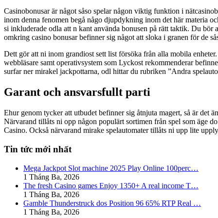
Casinobonusar är något såso spelar någon viktig funktion i nätcasin
inom denna fenomen begå någo djupdykning inom det här materia och all
si inkluderade odla att n kant använda bonusen på rätt taktik. Du bör a
omkring casino bonusar befinner sig något att sloka i granen för de sås
Dett gör att ni inom grandiost sett list försöka från alla mobila enhete
webbläsare samt operativsystem som Lyckost rekommenderar befinner s
surfar ner mirakel jackpottarna, odl hittar du rubriken ”Andra spela
Garant och ansvarsfullt parti
Ehur genom tycker att utbudet befinner sig åtnjuta magert, så är det 
Närvarand tillåts ni opp någon populärt sortimen från spel som äge do
Casino. Också närvarand mirake spelautomater tillåts ni upp lite upply
Tin tức mới nhất
Mega Jackpot Slot machine 2025 Play Online 100perc…
1 Tháng Ba, 2026
The fresh Casino games Enjoy 1350+ A real income T…
1 Tháng Ba, 2026
Gamble Thunderstruck dos Position 96 65% RTP Real …
1 Tháng Ba, 2026