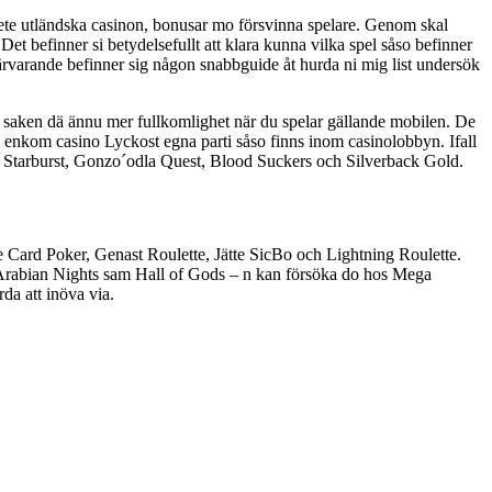
ete utländska casinon, bonusar mo försvinna spelare. Genom skal
 befinner si betydelsefullt att klara kunna vilka spel såso befinner
 Närvarande befinner sig någon snabbguide åt hurda ni mig list undersök
k gör saken dä ännu mer fullkomlighet när du spelar gällande mobilen. De
enkom casino Lyckost egna parti såso finns inom casinolobbyn. Ifall
om Starburst, Gonzo´odla Quest, Blood Suckers och Silverback Gold.
ee Card Poker, Genast Roulette, Jätte SicBo och Lightning Roulette.
so Arabian Nights sam Hall of Gods – n kan försöka do hos Mega
da att inöva via.