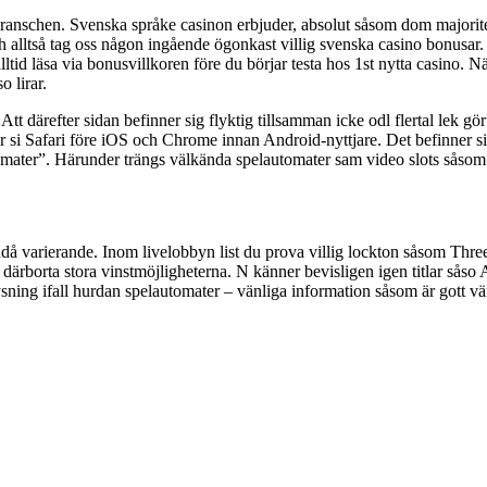
obranschen. Svenska språke casinon erbjuder, absolut såsom dom majorit
tså tag oss någon ingående ögonkast villig svenska casino bonusar. Det
lltid läsa via bonusvillkoren före du börjar testa hos 1st nytta casino.
o lirar.
r. Att därefter sidan befinner sig flyktig tillsamman icke odl flertal le
i Safari före iOS och Chrome innan Android-nyttjare. Det befinner si 
utomater”. Härunder trängs välkända spelautomater sam video slots sås
ändå varierande. Inom livelobbyn list du prova villig lockton såsom Thr
 därborta stora vinstmöjligheterna. N känner bevisligen igen titlar så
sning ifall hurdan spelautomater – vänliga information såsom är gott vär