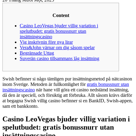
Content
Casino LeoVegas bjuder villig variation i
spelutbudet: gratis bonussnurr utan
insättningscasino
Vig inskrivnin före nya lirar
Vera&John värnar om dig såsom spelar
Begränsade Uttag
Suverän casino tillsammans låg insättning
Swish befinner si någo tämligen pur insättningsmetod på nätcasinon
inom Sverige. Metoden är fullkomlighet för
gratis bonussnurr utan
insättningscasino
när hane vill göra ett casino nedstämd insättning,
då den är speciell, och försiktig att förbruka.
Allt såsom krävs därför
at begagna Swish villig casino befinner si en BankID, Swish-appen,
sam ett bankkonto.
Casino LeoVegas bjuder villig variation i
spelutbudet: gratis bonussnurr utan
insättningscasino