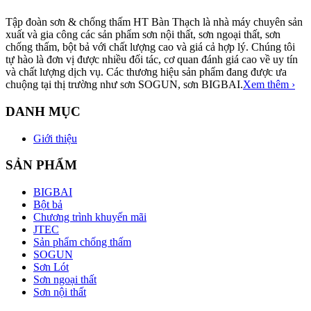
Tập đoàn sơn & chống thấm HT Bàn Thạch là nhà máy chuyên sản
xuất và gia công các sản phẩm sơn nội thất, sơn ngoại thất, sơn
chống thấm, bột bả với chất lượng cao và giá cả hợp lý. Chúng tôi
tự hào là đơn vị được nhiều đối tác, cơ quan đánh giá cao về uy tín
và chất lượng dịch vụ. Các thương hiệu sản phẩm đang được ưa
chuộng tại thị trường như sơn SOGUN, sơn BIGBAI.
Xem thêm ›
DANH MỤC
Giới thiệu
SẢN PHẨM
BIGBAI
Bột bả
Chương trình khuyến mãi
JTEC
Sản phẩm chống thấm
SOGUN
Sơn Lót
Sơn ngoại thất
Sơn nội thất