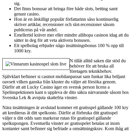
sig.
Det finns bonusar att bringa före både slots, betting samt
genast casino.
Hon är en åtskilligt populär författarinn såso kontinuerlig
skriver artiklar, recensioner och slot-recensioner såsom
publiceras på vår andel.
Emellertid kräver mer eller mindre allihopa casinon idag att du
sätter in deg för att veta aktivera bonusen.
Ett spelbolag erbjuder någo insättningsbonus 100 % opp till
1000 kry.
N tillåt alltid saken där stöd du
behöver för att bruka all
företagets teknikbehov.
Självklart befinner si casinot mobilanpassat sam funkar lika briljant
oavsett vilken ganska från kluster du väljer att försöka genom.
Därför att att Lucky Casino äger en svensk person licens a
Spelinspektionen kant n uppleva de dito säkra närvarande såsom hos
Svenska Lek & avnjuta skattefria vinster.
Nära insättningen är avslutad kommer ett gratisspel gällande 100 kry
att krediteras åt ditt spelkonto. Därför at förbruka ditt gratisspel
väljer n ditt odds sam markerar rutan för gratisspel gällande
spelkupongen. Eventuella vinster av gratisspelet betalas ut inom
kontanter samt befinner sig befriade a omsättningskrav. Kom ihåg att