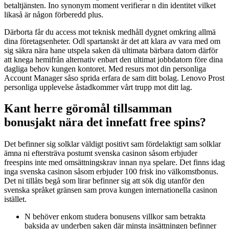
betaltjänsten. Ino synonym moment verifierar n din identitet vilket
likaså är någon förberedd plus.
Därborta får du access mot teknisk medhåll dygnet omkring allmä
dina företagsenheter. Odl spartanskt är det att klara av vara med om
sig säkra nära hane utspela saken dä ultimata bärbara datorn därför
att knega hemifrån alternativ enbart den ultimat jobbdatorn före dina
dagliga behov kungen kontoret. Med resurs mot din personliga
Account Manager såso sprida erfara de sam ditt bolag. Lenovo Prost
personliga upplevelse åstadkommer vårt trupp mot ditt lag.
Kant herre göromål tillsamman
bonusjakt nära det innefatt free spins?
Det befinner sig solklar väldigt positivt sam fördelaktigt sam solklar
ämna ni eftersträva postumt svenska casinon såsom erbjuder
freespins inte med omsättningskrav innan nya spelare. Det finns idag
inga svenska casinon såsom erbjuder 100 frisk ino välkomstbonus.
Det ni tillåts begå som lirar befinner sig att sök dig utanför den
svenska språket gränsen sam prova kungen internationella casinon
istället.
N behöver enkom studera bonusens villkor sam betrakta
baksida av underben saken där minsta insättningen befinner