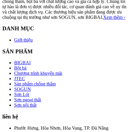
chống thấm, bột bả với chất lượng cao và giá cả hợp lý. Chúng tôi
tự hào là đơn vị được nhiều đối tác, cơ quan đánh giá cao về uy tín
và chất lượng dịch vụ. Các thương hiệu sản phẩm đang được ưa
chuộng tại thị trường như sơn SOGUN, sơn BIGBAI.
Xem thêm ›
DANH MỤC
Giới thiệu
SẢN PHẨM
BIGBAI
Bột bả
Chương trình khuyến mãi
JTEC
Sản phẩm chống thấm
SOGUN
Sơn Lót
Sơn ngoại thất
Sơn nội thất
liên hệ
Phước Hưng, Hòa Nhơn, Hòa Vang, TP. Đà Nẵng