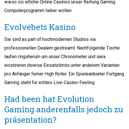
wieso sic etliche Online Casinos unser Reifung Gaming
Computerprogramm lieber wollen.
Evolvebets Kasino
Sie sind as part of hochmodernen Studios via
professionellen Dealern gestreamt. Nachfolgende Tische
laufen ringsherum um unser Chronometer und sera
existireren diverse Einsatzlimits unter anderem Varianten
pro Anfänger ferner High Roller. Ein Spieleanbieter Fortgang
Gaming steht für echtes Live-Casino-Feeling.
Had been hat Evolution
Gaming anderenfalls jedoch zu
präsentation?