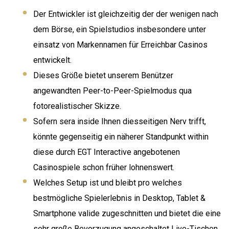
Der Entwickler ist gleichzeitig der der wenigen nach
dem Börse, ein Spielstudios insbesondere unter
einsatz von Markennamen für Erreichbar Casinos
entwickelt.
Dieses Größe bietet unserem Benützer
angewandten Peer-to-Peer-Spielmodus qua
fotorealistischer Skizze.
Sofern sera inside Ihnen diesseitigen Nerv trifft,
könnte gegenseitig ein näherer Standpunkt within
diese durch EGT Interactive angebotenen
Casinospiele schon früher lohnenswert.
Welches Setup ist und bleibt pro welches
bestmögliche Spielerlebnis in Desktop, Tablet &
Smartphone valide zugeschnitten und bietet die eine
sehr große Bevorzugung angeschaltet Live-Tischen