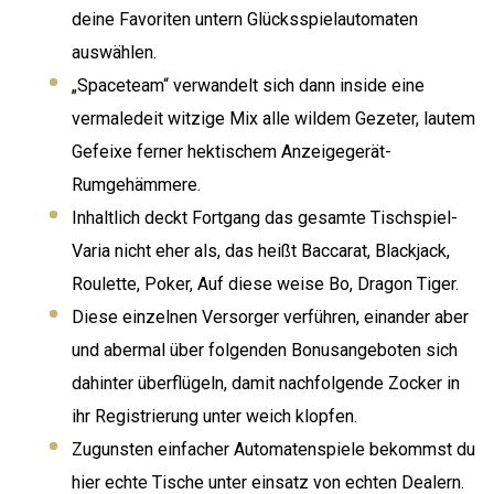
deine Favoriten untern Glücksspielautomaten
auswählen.
„Spaceteam“ verwandelt sich dann inside eine
vermaledeit witzige Mix alle wildem Gezeter, lautem
Gefeixe ferner hektischem Anzeigegerät-
Rumgehämmere.
Inhaltlich deckt Fortgang das gesamte Tischspiel-
Varia nicht eher als, das heißt Baccarat, Blackjack,
Roulette, Poker, Auf diese weise Bo, Dragon Tiger.
Diese einzelnen Versorger verführen, einander aber
und abermal über folgenden Bonusangeboten sich
dahinter überflügeln, damit nachfolgende Zocker in
ihr Registrierung unter weich klopfen.
Zugunsten einfacher Automatenspiele bekommst du
hier echte Tische unter einsatz von echten Dealern.