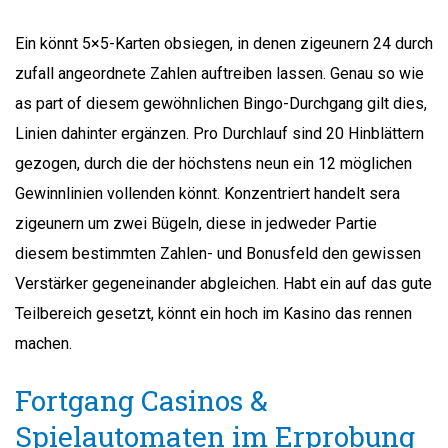
Ein könnt 5×5-Karten obsiegen, in denen zigeunern 24 durch
zufall angeordnete Zahlen auftreiben lassen. Genau so wie
as part of diesem gewöhnlichen Bingo-Durchgang gilt dies,
Linien dahinter ergänzen. Pro Durchlauf sind 20 Hinblättern
gezogen, durch die der höchstens neun ein 12 möglichen
Gewinnlinien vollenden könnt. Konzentriert handelt sera
zigeunern um zwei Bügeln, diese in jedweder Partie
diesem bestimmten Zahlen- und Bonusfeld den gewissen
Verstärker gegeneinander abgleichen. Habt ein auf das gute
Teilbereich gesetzt, könnt ein hoch im Kasino das rennen
machen.
Fortgang Casinos &
Spielautomaten im Erprobung