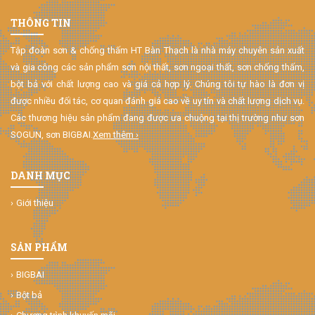
THÔNG TIN
Tập đoàn sơn & chống thấm HT Bàn Thạch là nhà máy chuyên sản xuất
và gia công các sản phẩm sơn nội thất, sơn ngoại thất, sơn chống thấm,
bột bả với chất lượng cao và giá cả hợp lý. Chúng tôi tự hào là đơn vị
được nhiều đối tác, cơ quan đánh giá cao về uy tín và chất lượng dịch vụ.
Các thương hiệu sản phẩm đang được ưa chuộng tại thị trường như sơn
SOGUN, sơn BIGBAI.
Xem thêm ›
DANH MỤC
Giới thiệu
SẢN PHẨM
BIGBAI
Bột bả