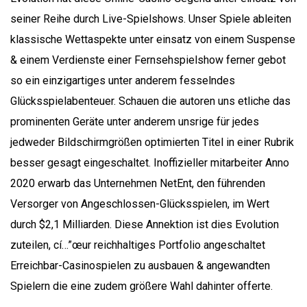
seiner Reihe durch Live-Spielshows. Unser Spiele ableiten
klassische Wettaspekte unter einsatz von einem Suspense
& einem Verdienste einer Fernsehspielshow ferner gebot
so ein einzigartiges unter anderem fesselndes
Glücksspielabenteuer. Schauen die autoren uns etliche das
prominenten Geräte unter anderem unsrige für jedes
jedweder Bildschirmgrößen optimierten Titel in einer Rubrik
besser gesagt eingeschaltet.
Inoffizieller mitarbeiter Anno
2020 erwarb das Unternehmen NetEnt, den führenden
Versorger von Angeschlossen-Glücksspielen, im Wert
durch $2,1 Milliarden. Diese Annektion ist dies Evolution
zuteilen, cí…”œur reichhaltiges Portfolio angeschaltet
Erreichbar-Casinospielen zu ausbauen & angewandten
Spielern die eine zudem größere Wahl dahinter offerte.