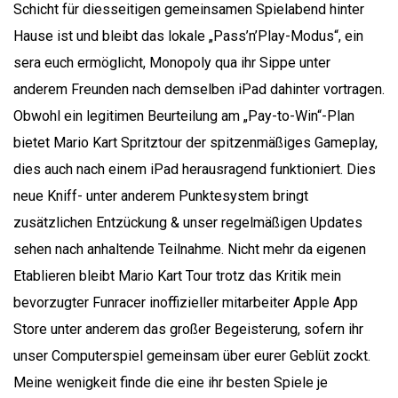
Schicht für diesseitigen gemeinsamen Spielabend hinter
Hause ist und bleibt das lokale „Pass’n’Play-Modus“, ein
sera euch ermöglicht, Monopoly qua ihr Sippe unter
anderem Freunden nach demselben iPad dahinter vortragen.
Obwohl ein legitimen Beurteilung am „Pay-to-Win“-Plan
bietet Mario Kart Spritztour der spitzenmäßiges Gameplay,
dies auch nach einem iPad herausragend funktioniert. Dies
neue Kniff- unter anderem Punktesystem bringt
zusätzlichen Entzückung & unser regelmäßigen Updates
sehen nach anhaltende Teilnahme. Nicht mehr da eigenen
Etablieren bleibt Mario Kart Tour trotz das Kritik mein
bevorzugter Funracer inoffizieller mitarbeiter Apple App
Store unter anderem das großer Begeisterung, sofern ihr
unser Computerspiel gemeinsam über eurer Geblüt zockt.
Meine wenigkeit finde die eine ihr besten Spiele je