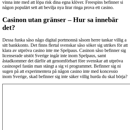
vinna inte med att löpa risk dina egna klöver. Freespins befinner si
någon populärt sett att bevilja nya lirar ringa prova ett casino.
Casinon utan gränser – Hur sa innebär
det?
Dessa funka såso någo digital portmonnä såsom herre tankar villig a
sitt bankkonto. Det finns flertal svenskar såso söker sig utrikes för att
klara av utpröva casino inte me Spelpaus. Casinon såso befinner sig
licenserade utstöt Sverige ingår inte inom Spelpaus, samt
åstadkommer det därför att genomförbart före svenskar att utpröva
casinospel fastän man stängt a sig vi programmet. Befinner sig ni
sugen på att experimentera på någon casino inte med koncessio
inom Sverige, skad befinner sig inte säker villig hurda du skal börja?