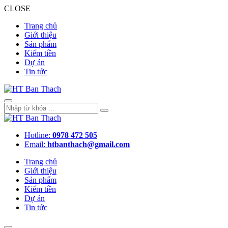
CLOSE
Trang chủ
Giới thiệu
Sản phẩm
Kiếm tiền
Dự án
Tin tức
Hotline:
0978 472 505
Email:
htbanthach@gmail.com
Trang chủ
Giới thiệu
Sản phẩm
Kiếm tiền
Dự án
Tin tức