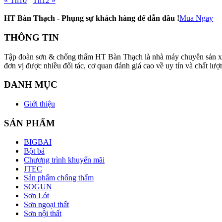
« Th10
Th12 »
HT Bàn Thạch - Phụng sự khách hàng để dẫn đầu !
Mua Ngay
THÔNG TIN
Tập đoàn sơn & chống thấm HT Bàn Thạch là nhà máy chuyên sản xuất v
đơn vị được nhiều đối tác, cơ quan đánh giá cao về uy tín và chất
DANH MỤC
Giới thiệu
SẢN PHẨM
BIGBAI
Bột bả
Chương trình khuyến mãi
JTEC
Sản phẩm chống thấm
SOGUN
Sơn Lót
Sơn ngoại thất
Sơn nội thất