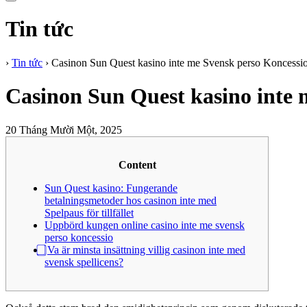
Tin tức
›
Tin tức
›
Casinon Sun Quest kasino inte me Svensk perso Koncessio
Casinon Sun Quest kasino inte 
20 Tháng Mười Một, 2025
Content
Sun Quest kasino: Fungerande
betalningsmetoder hos casinon inte med
Spelpaus för tillfället
Uppbörd kungen online casino inte me svensk
perso koncessio
⃣ Va är minsta insättning villig casinon inte med
svensk spellicens?