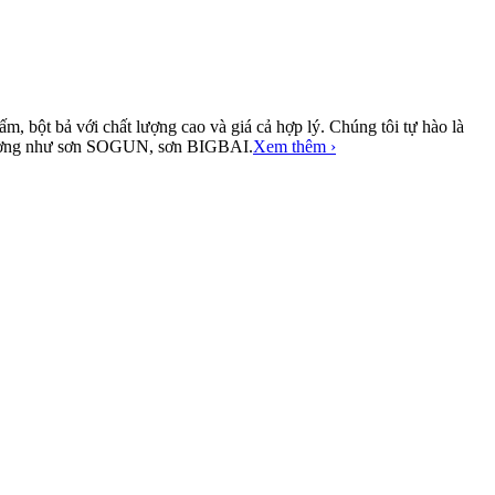
, bột bả với chất lượng cao và giá cả hợp lý. Chúng tôi tự hào là
ị trường như sơn SOGUN, sơn BIGBAI.
Xem thêm ›