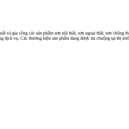
à gia công các sản phẩm sơn nội thất, sơn ngoại thất, sơn chống thấm
 lượng dịch vụ. Các thương hiệu sản phẩm đang được ưa chuộng tại th