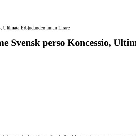
, Ultimata Erbjudanden innan Lirare
me Svensk perso Koncessio, Ulti